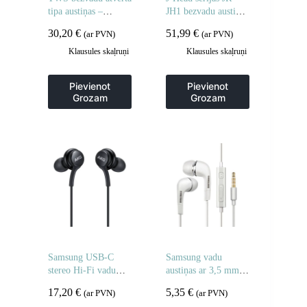
tipa austiņas –
JH1 bezvadu austiņas
melnas
ar ANC Bluetooth –
30,20
€
51,99
€
(ar PVN)
(ar PVN)
melnas
Klausules skaļruņi
Klausules skaļruņi
Pievienot
Pievienot
Grozam
Grozam
Samsung USB-C
Samsung vadu
stereo Hi-Fi vadu
austiņas ar 3,5 mm
austiņas – melnas
mini ligzdu, stereo
17,20
€
5,35
€
(ar PVN)
(ar PVN)
Hi-Fi – baltas