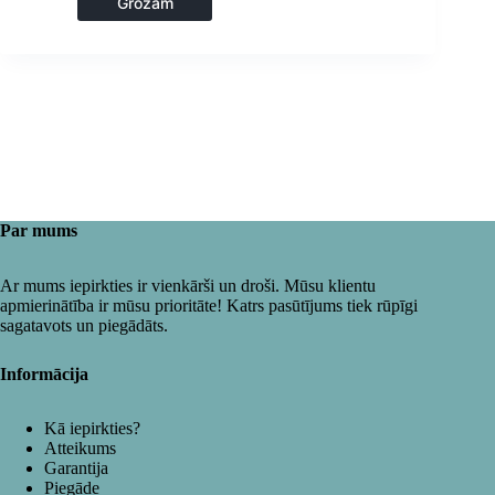
Grozam
Par mums
Ar mums iepirkties ir vienkārši un droši. Mūsu klientu
apmierinātība ir mūsu prioritāte! Katrs pasūtījums tiek rūpīgi
sagatavots un piegādāts.
Informācija
Kā iepirkties?
Atteikums
Garantija
Piegāde