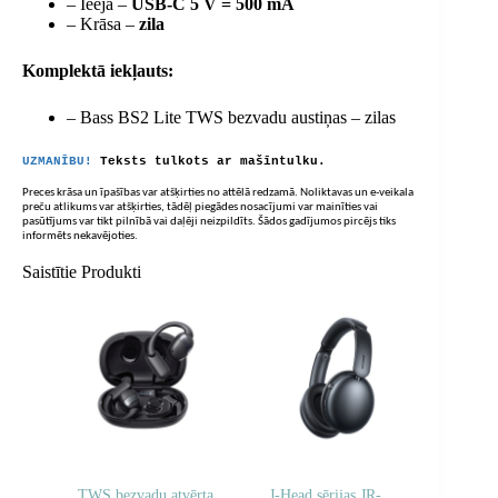
– Ieeja –
USB-C 5 V = 500 mA
– Krāsa –
zila
Komplektā iekļauts:
– Bass BS2 Lite TWS bezvadu austiņas – zilas
UZMANĪBU!
Teksts tulkots ar mašīntulku.
Preces krāsa un īpašības var atšķirties no attēlā redzamā. Noliktavas un e-veikala
preču atlikums var atšķirties, tādēļ piegādes nosacījumi var mainīties vai
pasūtījums var tikt pilnībā vai daļēji neizpildīts. Šādos gadījumos pircējs tiks
informēts nekavējoties.
Saistītie Produkti
TWS bezvadu atvērta
J-Head sērijas JR-