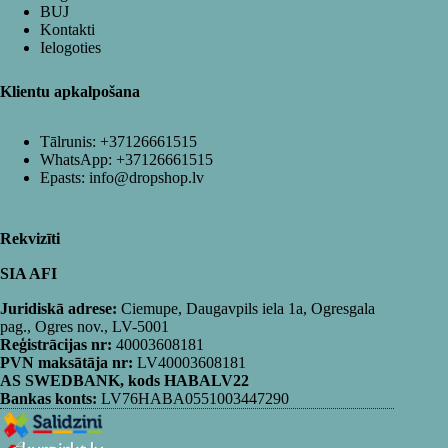
BUJ
Kontakti
Ielogoties
Klientu apkalpošana
Tālrunis:
+37126661515
WhatsApp:
+37126661515
Epasts:
info@dropshop.lv
Rekvizīti
SIA AFI
Juridiskā adrese:
Ciemupe, Daugavpils iela 1a, Ogresgala
pag., Ogres nov., LV-5001
Reģistrācijas nr:
40003608181
PVN maksātāja nr:
LV40003608181
AS SWEDBANK, kods HABALV22
Bankas konts:
LV76HABA0551003447290