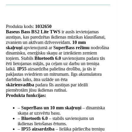
Produkta kods:
1032650
Baseus Bass BS2 Lite TWS
ir ausīs ievietojamas
austiņas, kas paredzētas ikdienas mūzikas klausīšanai,
zvaniem un aktīvam dzīvesveidam.
10 mm
skaļruņi
apvienojumā ar
SuperBass režīmu
nodrošina
dinamisku, enerģisku skaņu ar izteiktiem zemiem
toņiem. Stabils
Bluetooth 6.0
savienojums padara tās
ērti lietojamas mājās, pa ceļam uz darbu un treniņa
laikā.
IP55
aizsardzība palielina drošību, ja tās ir
pakļautas sviedriem un mitrumam. Ilgs akumulatora
darbības laiks, ātra uzlāde un ērta
skārienvadība
padara šīs austiņas par ideāli
piemērotām jūsu ikdienas rutīnai.
Produkta funkcijas:
–
SuperBass un 10 mm skaļruņi
– dinamiska
skaņa ar uzsvērtu basu.
–
Bluetooth 6.0
– stabils savienojums un
ikdienas lietošanas ērtums.
–
IP55 aizsardzība
– lielāka pārliecība treniņu