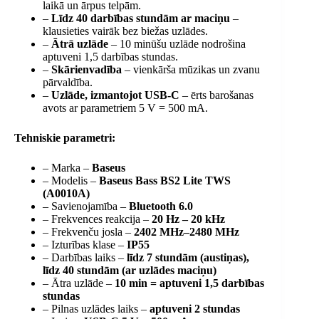
laikā un ārpus telpām.
–
Līdz 40 darbības stundām ar maciņu
–
klausieties vairāk bez biežas uzlādes.
–
Ātrā uzlāde
– 10 minūšu uzlāde nodrošina
aptuveni 1,5 darbības stundas.
–
Skārienvadība
– vienkārša mūzikas un zvanu
pārvaldība.
–
Uzlāde, izmantojot USB-C
– ērts barošanas
avots ar parametriem 5 V = 500 mA.
Tehniskie parametri:
– Marka –
Baseus
– Modelis –
Baseus Bass BS2 Lite TWS
(A0010A)
– Savienojamība –
Bluetooth 6.0
– Frekvences reakcija –
20 Hz – 20 kHz
– Frekvenču josla –
2402 MHz–2480 MHz
– Izturības klase –
IP55
– Darbības laiks –
līdz 7 stundām (austiņas),
līdz 40 stundām (ar uzlādes maciņu)
– Ātra uzlāde –
10 min = aptuveni 1,5 darbības
stundas
– Pilnas uzlādes laiks –
aptuveni 2 stundas