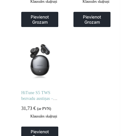
Klausules skaļruņi
Klausules skaļruņi
Pievienot
Pievienot
Grozam
Grozam
HiTune S5 TWS
bezvadu austiņas –
melnas
31,73
€
(ar PVN)
Klausules skaļruņi
Pievienot