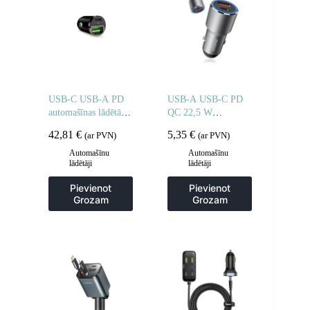
USB-C USB-A PD
USB-A USB-C PD
automašīnas lādētājs
QC 22,5 W
— melns
automašīnas lādētājs
42,81
€
5,35
€
(ar PVN)
(ar PVN)
– pelēks
Automašīnu
Automašīnu
lādētāji
lādētāji
Pievienot
Pievienot
Grozam
Grozam