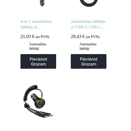
4-in-1 automašīnas
Automašīnas lādētājs
lādētājs ar
ar USB-A USB-C
ievelkamiem
pagarinātāja kabeli
21,03
€
29,43
€
(ar PVN)
(ar PVN)
kabeļiem USB-A
110W 1.5m – melns
USB-C 30W – tumši
Automašīnu
Automašīnu
lādētāji
lādētāji
pelēks
Pievienot
Pievienot
Grozam
Grozam