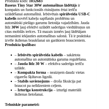
Produkta kods:
1032683
Baseus Tiny Star 30W automašīnas lādētājs
ir
kompakts un funkcionāls risinājums ērtai ierīču
uzlādēšanai automašīnā. Iebūvētais
spirālveida USB-C
kabelis
novērš kabeļu sapīšanās problēmu un
automātiski pielāgo garumu lietotāja vajadzībām. Jauda
līdz
30W
ļauj efektīvi uzlādēt saderīgus viedtālruņus un
citas mobilās ierīces. Tā mazais izmērs ļauj lādētājam
nemanāmi iekļauties automašīnas salonā. Tā ir praktiska
izvēle ikdienas braukšanai un garākiem braucieniem.
Produkta īpašības:
–
Iebūvēts spirālveida kabelis
– sakārtota
automašīna un automātiska garuma regulēšana.
–
Jauda līdz 30 W
– efektīva saderīgu ierīču
uzlāde.
–
Kompakta forma
– neaizņem daudz vietas
cigarešu šķiltavas ligzdā.
–
Stabils savienojums
– droša fiksācija pat
braucot pa nelīdzeniem ceļiem.
–
Izturīga konstrukcija
– izturīgi materiāli
ikdienas lietošanai.
Tehniskie parametri: