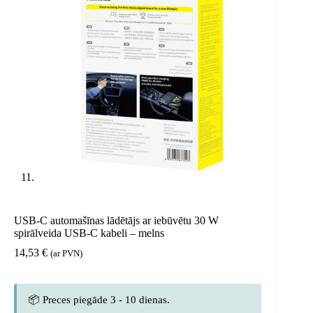
USB-C automašīnas lādētājs ar iebūvētu 30 W
spirālveida USB-C kabeli – melns
14,53
€
(ar PVN)
📦 Preces piegāde 3 - 10 dienas.