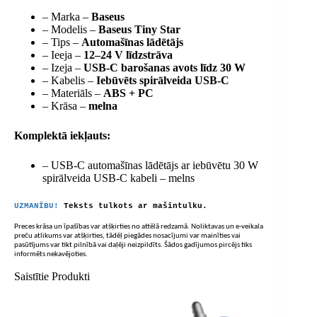
– Marka –
Baseus
– Modelis –
Baseus Tiny Star
– Tips –
Automašīnas lādētājs
– Ieeja –
12–24 V līdzstrāva
– Izeja –
USB-C barošanas avots līdz 30 W
– Kabelis –
Iebūvēts spirālveida USB-C
– Materiāls –
ABS + PC
– Krāsa –
melna
Komplektā iekļauts:
– USB-C automašīnas lādētājs ar iebūvētu 30 W
spirālveida USB-C kabeli – melns
UZMANĪBU!
Teksts tulkots ar mašīntulku.
Preces krāsa un īpašības var atšķirties no attēlā redzamā. Noliktavas un e-veikala
preču atlikums var atšķirties, tādēļ piegādes nosacījumi var mainīties vai
pasūtījums var tikt pilnībā vai daļēji neizpildīts. Šādos gadījumos pircējs tiks
informēts nekavējoties.
Saistītie Produkti