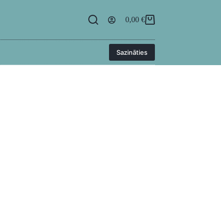
egāde
BUJ
Kontakti
Ielogoties
0,00
€
Sazināties