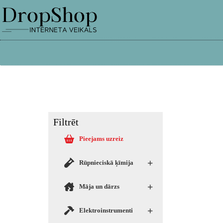
info@dropshop.lv
26661515
Filtrēt
Pieejams uzreiz
+
Rūpnieciskā ķīmija
+
Māja un dārzs
+
Elektroinstrumenti