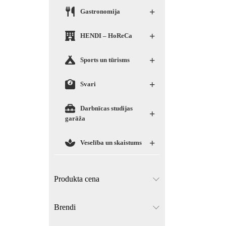
+
Gastronomija
+
HENDI – HoReCa
+
Sports un tūrisms
+
Svari
Darbnīcas studijas
+
garāža
+
Veselība un skaistums
Produkta cena
Brendi