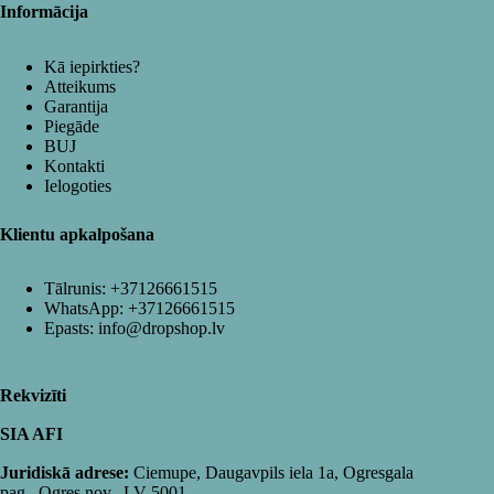
Informācija
Kā iepirkties?
Atteikums
Garantija
Piegāde
BUJ
Kontakti
Ielogoties
Klientu apkalpošana
Tālrunis:
+37126661515
WhatsApp:
+37126661515
Epasts:
info@dropshop.lv
Rekvizīti
SIA AFI
Juridiskā adrese:
Ciemupe, Daugavpils iela 1a, Ogresgala
pag., Ogres nov., LV-5001