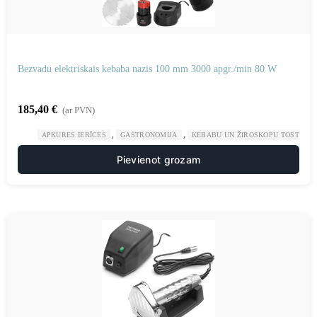
Bezvadu elektriskais kebaba nazis 100 mm 3000 apgr./min 80 W
185,40
€
(ar PVN)
,
,
APKURES IERĪCES
GASTRONOMIJA
KEBABU UN ŽIROSKOPU TOSTERI
Pievienot grozam