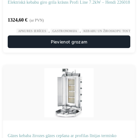
Elektriskā kebabu giro grila krāsns Profi Line 7.2kW – Hendi 226018
1324,60
€
(ar PVN)
,
,
APKURES IERĪCES
GASTRONOMIJA
KEBABU UN ŽIROSKOPU TOSTERI
Pievienot grozam
Gāzes kebaba žirozes gāzes cepšana ar profilas līnijas termisko