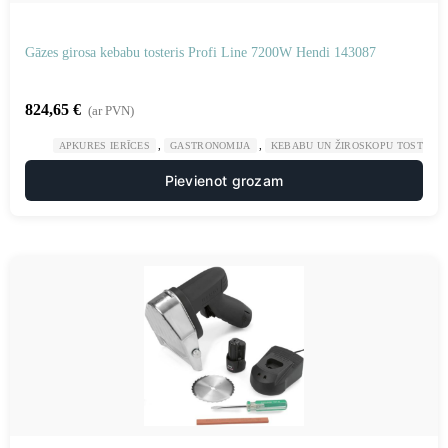
Gāzes girosa kebabu tosteris Profi Line 7200W Hendi 143087
824,65
€
(ar PVN)
,
,
APKURES IERĪCES
GASTRONOMIJA
KEBABU UN ŽIROSKOPU TOSTERI
Pievienot grozam