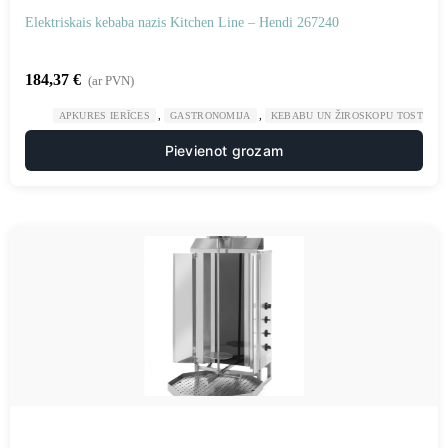
Elektriskais kebaba nazis Kitchen Line – Hendi 267240
184,37
€
(ar PVN)
,
,
APKURES IERĪCES
GASTRONOMIJA
KEBABU UN ŽIROSKOPU TOSTERI
Pievienot grozam