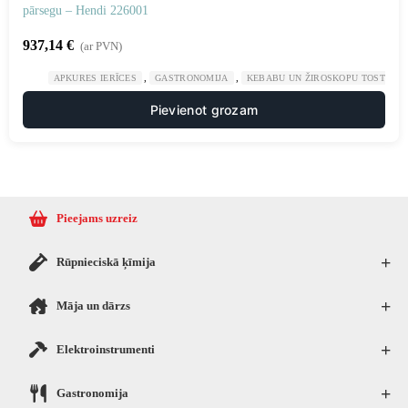
pārsegu – Hendi 226001
937,14
€
(ar PVN)
,
,
APKURES IERĪCES
GASTRONOMIJA
KEBABU UN ŽIROSKOPU TOSTERI
Pievienot grozam
Pieejams uzreiz
+
Rūpnieciskā ķīmija
+
Māja un dārzs
+
Elektroinstrumenti
+
Gastronomija