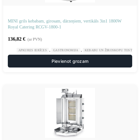
MINI grils kebabam, girosam, dārzeņiem, vertikāls 3in1 1800W
Royal Catering RCGV-1800-1
136,82
€
(ar PVN)
,
,
APKURES IERĪCES
GASTRONOMIJA
KEBABU UN ŽIROSKOPU TOSTERI
Pievienot grozam