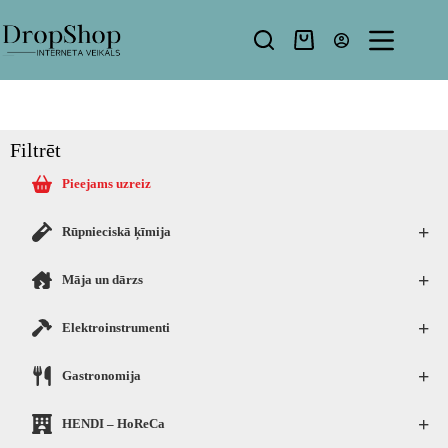
Filtrēt
Pieejams uzreiz
+
Rūpnieciskā ķīmija
+
Māja un dārzs
+
Elektroinstrumenti
+
Gastronomija
+
HENDI – HoReCa