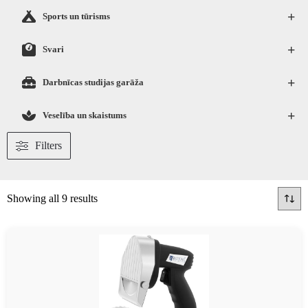
+
Sports un tūrisms
+
Svari
+
Darbnīcas studijas garāža
+
Veselība un skaistums
Filters
Showing all 9 results