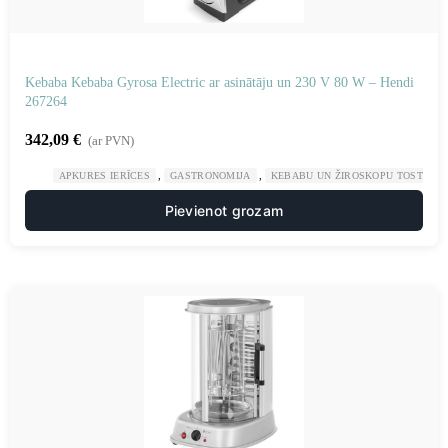
Kebaba Kebaba Gyrosa Electric ar asinātāju un 230 V 80 W – Hendi
267264
342,09
€
(ar PVN)
,
,
APKURES IERĪCES
GASTRONOMIJA
KEBABU UN ŽIROSKOPU TOSTERI
Pievienot grozam