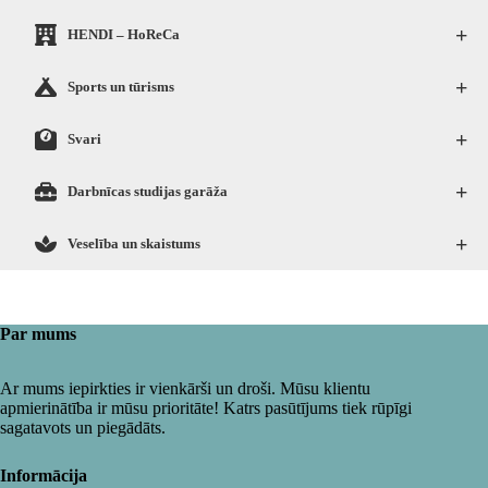
+
HENDI – HoReCa
+
Sports un tūrisms
+
Svari
+
Darbnīcas studijas garāža
+
Veselība un skaistums
Par mums
Ar mums iepirkties ir vienkārši un droši. Mūsu klientu
apmierinātība ir mūsu prioritāte! Katrs pasūtījums tiek rūpīgi
sagatavots un piegādāts.
Informācija