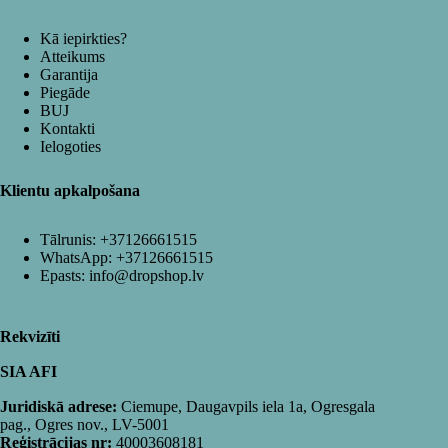
Kā iepirkties?
Atteikums
Garantija
Piegāde
BUJ
Kontakti
Ielogoties
Klientu apkalpošana
Tālrunis:
+37126661515
WhatsApp:
+37126661515
Epasts:
info@dropshop.lv
Rekvizīti
SIA AFI
Juridiskā adrese:
Ciemupe, Daugavpils iela 1a, Ogresgala
pag., Ogres nov., LV-5001
Reģistrācijas nr:
40003608181