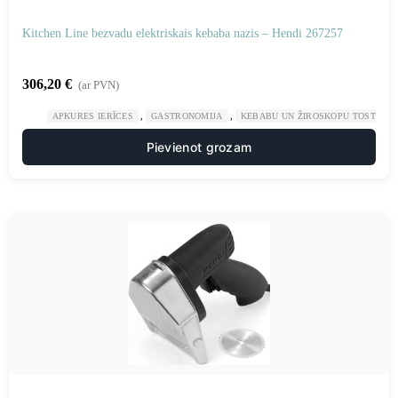
Kitchen Line bezvadu elektriskais kebaba nazis – Hendi 267257
306,20
€
(ar PVN)
,
,
APKURES IERĪCES
GASTRONOMIJA
KEBABU UN ŽIROSKOPU TOSTERI
Pievienot grozam