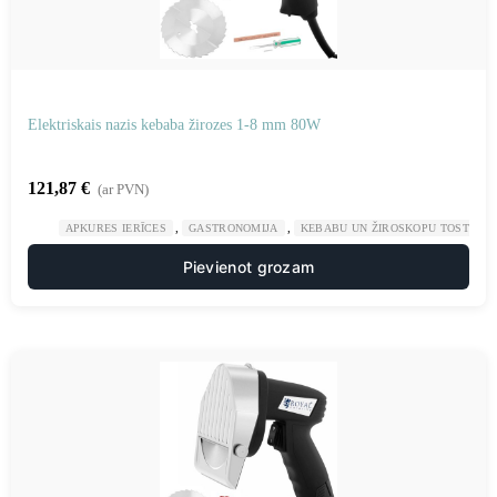
Elektriskais nazis kebaba žirozes 1-8 mm 80W
121,87
€
(ar PVN)
,
,
APKURES IERĪCES
GASTRONOMIJA
KEBABU UN ŽIROSKOPU TOSTERI
Pievienot grozam