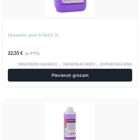
Denaturēts spirts D-MAX 5L
22,55
€
(ar PVN)
,
,
DENATURĒTS ALKOHOLS
NEPĀRTIKAS SPIRTI
RŪPNIECISKĀ ĶĪMIJA
Pievienot grozam