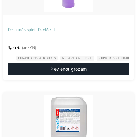
Denaturēts spirts D-MAX 1L
4,55
€
(ar PVN)
,
,
DENATURĒTS ALKOHOLS
NEPĀRTIKAS SPIRTI
RŪPNIECISKĀ ĶĪMIJA
Pievienot grozam