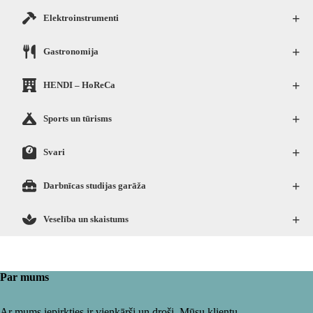
+
Elektroinstrumenti
+
Gastronomija
+
HENDI – HoReCa
+
Sports un tūrisms
+
Svari
+
Darbnīcas studijas garāža
+
Veselība un skaistums
Par mums
Ar mums iepirkties ir vienkārši un droši. Mūsu klientu