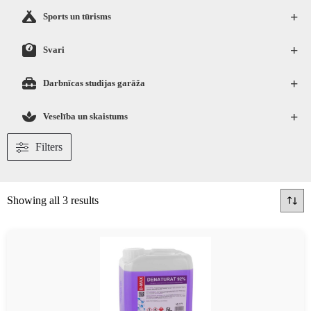
+
Sports un tūrisms
+
Svari
+
Darbnīcas studijas garāža
+
Veselība un skaistums
Filters
Showing all 3 results