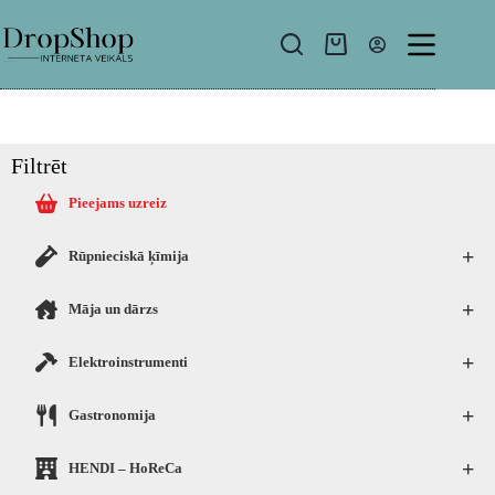
Filtrēt
Pieejams uzreiz
+
Rūpnieciskā ķīmija
+
Māja un dārzs
+
Elektroinstrumenti
+
Gastronomija
+
HENDI – HoReCa