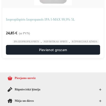
Izopropilspirts Izopropanols IPA I-MAX 99,9% 5L
24,85
€
(ar PVN)
,
,
IPA IZOPROPILSPIRTS
NEPĀRTIKAS SPIRTI
RŪPNIECISKĀ ĶĪMIJA
Pievienot grozam
Pieejams uzreiz
+
Rūpnieciskā ķīmija
+
Māja un dārzs