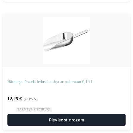
Bārmeņa tērauda ledus kausiņa ar pakaramo 0,19 l
12,25
€
(ar PVN)
BĀRMEŅA PIEDERUMI
Pievienot grozam