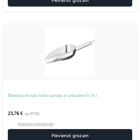
Pievienot grozam
Bārmeņa tērauda ledus kausiņa ar pakaramo 0,54 l
23,76
€
(ar PVN)
BĀRMEŅA PIEDERUMI
Pievienot grozam