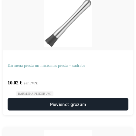
Bārmeņa piesta un mīcīšanas piesta – sudrabs
10,02
€
(ar PVN)
BĀRMEŅA PIEDERUMI
Pievienot grozam