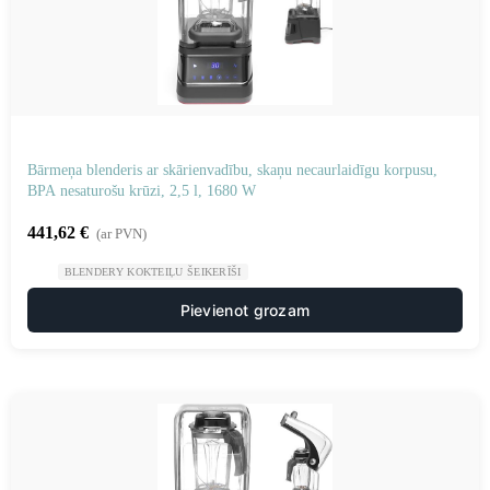
Bārmeņa blenderis ar skārienvadību, skaņu necaurlaidīgu korpusu,
BPA nesaturošu krūzi, 2,5 l, 1680 W
441,62
€
(ar PVN)
BLENDERY KOKTEIĻU ŠEIKERĪŠI
Pievienot grozam