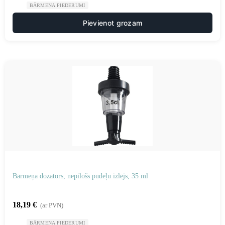
BĀRMEŅA PIEDERUMI
Pievienot grozam
Bārmeņa dozators, nepilošs pudeļu izlējs, 35 ml
18,19
€
(ar PVN)
BĀRMEŅA PIEDERUMI