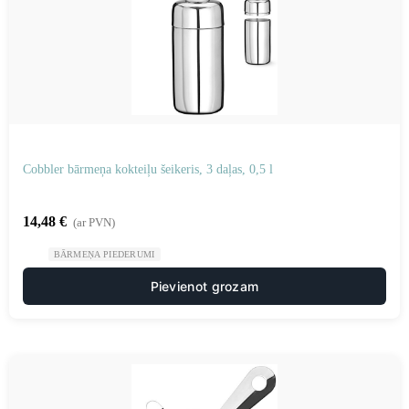
Cobbler bārmeņa kokteiļu šeikeris, 3 daļas, 0,5 l
14,48
€
(ar PVN)
BĀRMEŅA PIEDERUMI
Pievienot grozam