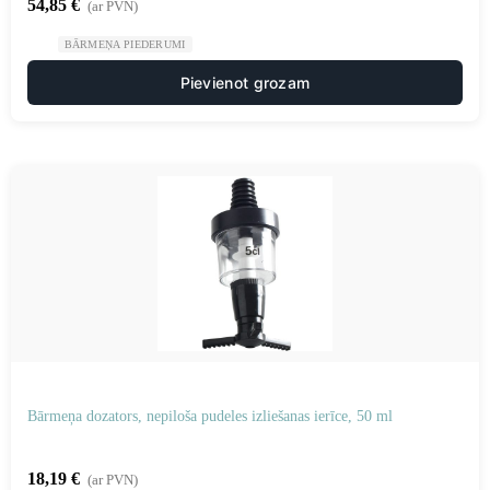
54,85
€
(ar PVN)
BĀRMEŅA PIEDERUMI
Pievienot grozam
Bārmeņa dozators, nepiloša pudeles izliešanas ierīce, 50 ml
18,19
€
(ar PVN)