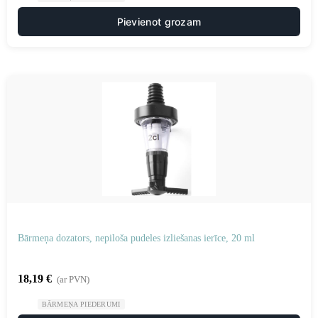
Pievienot grozam
Bārmeņa dozators, nepiloša pudeles izliešanas ierīce, 20 ml
18,19
€
(ar PVN)
BĀRMEŅA PIEDERUMI