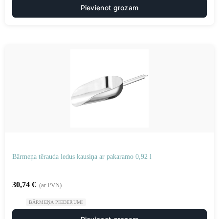
Pievienot grozam
Bārmeņa tērauda ledus kausiņa ar pakaramo 0,92 l
30,74
€
(ar PVN)
BĀRMEŅA PIEDERUMI