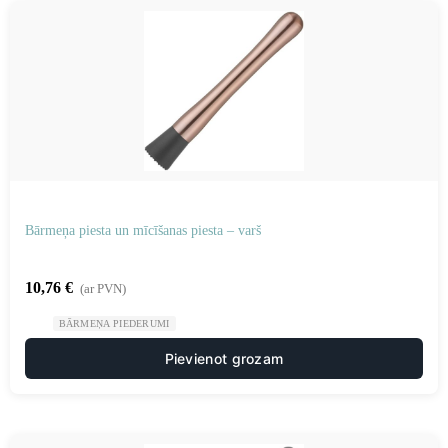
Bārmeņa piesta un mīcīšanas piesta – varš
10,76
€
(ar PVN)
BĀRMEŅA PIEDERUMI
Pievienot grozam