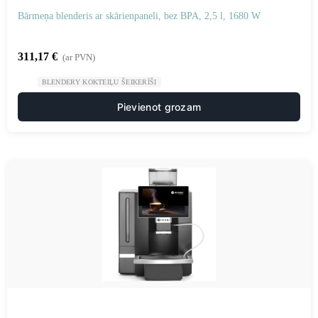
Bārmeņa blenderis ar skārienpaneli, bez BPA, 2,5 l, 1680 W
311,17
€
(ar PVN)
BLENDERY KOKTEIĻU ŠEIKERĪŠI
Pievienot grozam