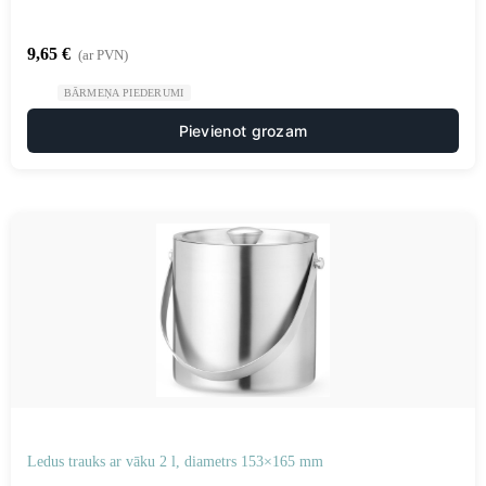
9,65
€
(ar PVN)
BĀRMEŅA PIEDERUMI
Pievienot grozam
Ledus trauks ar vāku 2 l, diametrs 153×165 mm