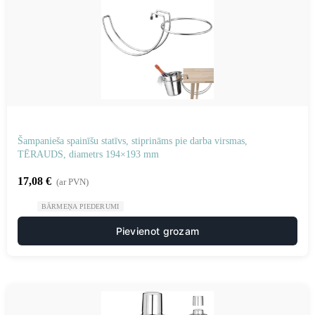
Šampanieša spainīšu statīvs, stiprināms pie darba virsmas,
TĒRAUDS, diametrs 194×193 mm
17,08
€
(ar PVN)
BĀRMEŅA PIEDERUMI
Pievienot grozam