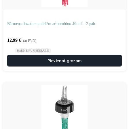
Bārmeņa dozators pudelēm ar bumbiņu 40 ml – 2 gab.
12,99
€
(ar PVN)
BĀRMEŅA PIEDERUMI
Pievienot grozam