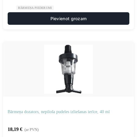
BĀRMEŅA PIEDERUMI
Pievienot grozam
Bārmeņa dozators, nepiloša pudeles izliešanas ierīce, 40 ml
18,19
€
(ar PVN)