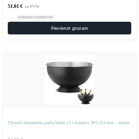
51,01
€
(ar PVN)
BĀRMEŅA PIEDERUMI
Pievienot grozam
Tērauda šampanieša punša bļoda 13 l diametrs 393×214 mm – melna