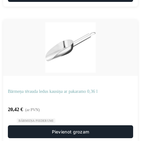
Bārmeņa tērauda ledus kausiņa ar pakaramo 0,36 l
20,42
€
(ar PVN)
BĀRMEŅA PIEDERUMI
Pievienot grozam