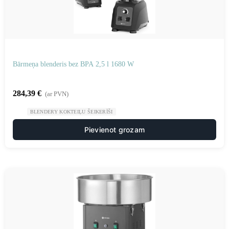
Bārmeņa blenderis bez BPA 2,5 l 1680 W
284,39
€
(ar PVN)
BLENDERY KOKTEIĻU ŠEIKERĪŠI
Pievienot grozam