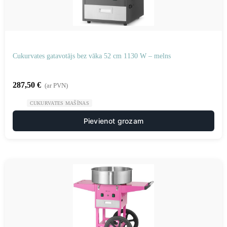
Cukurvates gatavotājs bez vāka 52 cm 1130 W – melns
287,50
€
(ar PVN)
CUKURVATES MAŠĪNAS
Pievienot grozam