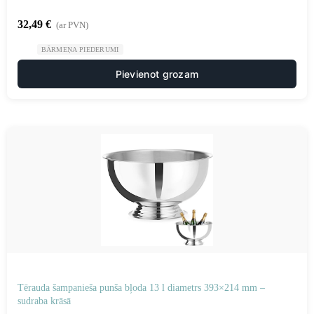
32,49
€
(ar PVN)
BĀRMEŅA PIEDERUMI
Pievienot grozam
Tērauda šampanieša punša bļoda 13 l diametrs 393×214 mm –
sudraba krāsā