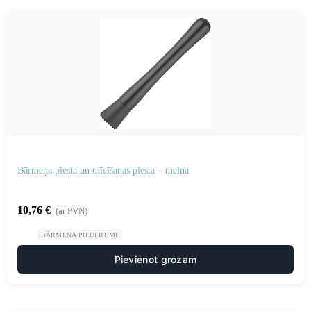
Bārmeņa piesta un mīcīšanas piesta – melna
10,76
€
(ar PVN)
BĀRMEŅA PIEDERUMI
Pievienot grozam