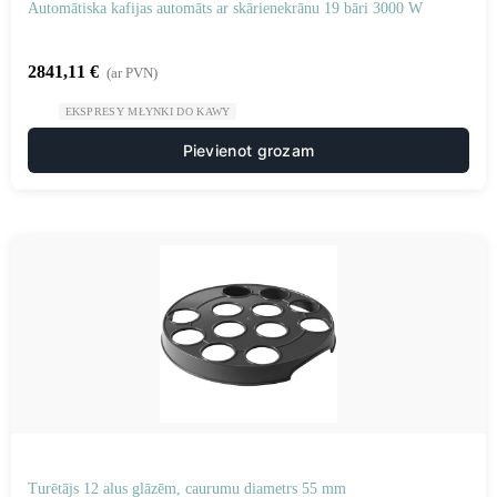
Automātiska kafijas automāts ar skārienekrānu 19 bāri 3000 W
2841,11
€
(ar PVN)
EKSPRESY MŁYNKI DO KAWY
Pievienot grozam
Turētājs 12 alus glāzēm, caurumu diametrs 55 mm