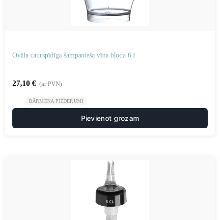
Ovāla caurspīdīga šampanieša vīna bļoda 6 l
27,10
€
(ar PVN)
BĀRMEŅA PIEDERUMI
Pievienot grozam