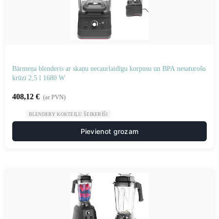
Bārmeņa blenderis ar skaņu necaurlaidīgu korpusu un BPA nesaturošu
krūzi 2,5 l 1680 W
408,12
€
(ar PVN)
BLENDERY KOKTEIĻU ŠEIKERĪŠI
Pievienot grozam