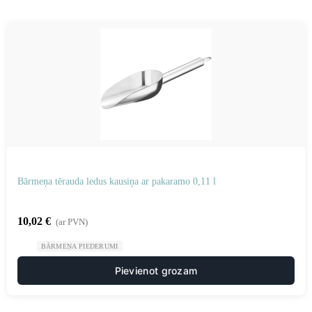
Bārmeņa tērauda ledus kausiņa ar pakaramo 0,11 l
10,02
€
(ar PVN)
BĀRMEŅA PIEDERUMI
Pievienot grozam