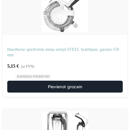
Hawthorne spirālveida stieņa sietiņš STEEL kratītājam, garums 150
mm
5,15
€
(ar PVN)
BĀRMEŅA PIEDERUMI
Pievienot grozam