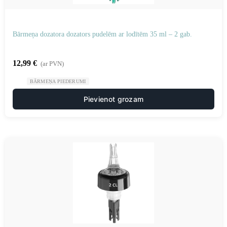
Bārmeņa dozatora dozators pudelēm ar lodītēm 35 ml – 2 gab.
12,99
€
(ar PVN)
BĀRMEŅA PIEDERUMI
Pievienot grozam