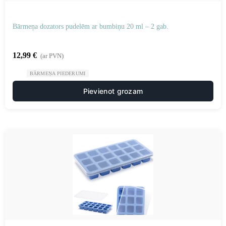
Bārmeņa dozators pudelēm ar bumbiņu 20 ml – 2 gab.
12,99
€
(ar PVN)
BĀRMEŅA PIEDERUMI
Pievienot grozam