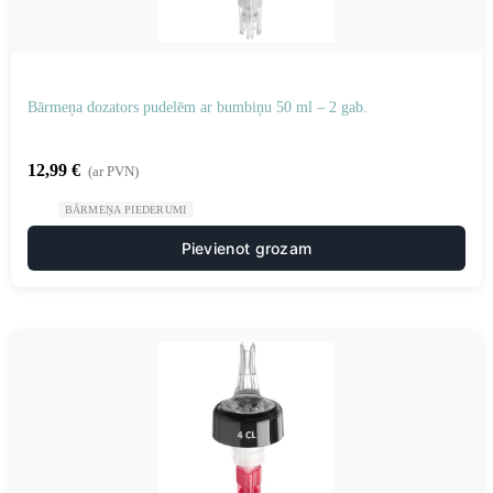
Bārmeņa dozators pudelēm ar bumbiņu 50 ml – 2 gab.
12,99
€
(ar PVN)
BĀRMEŅA PIEDERUMI
Pievienot grozam