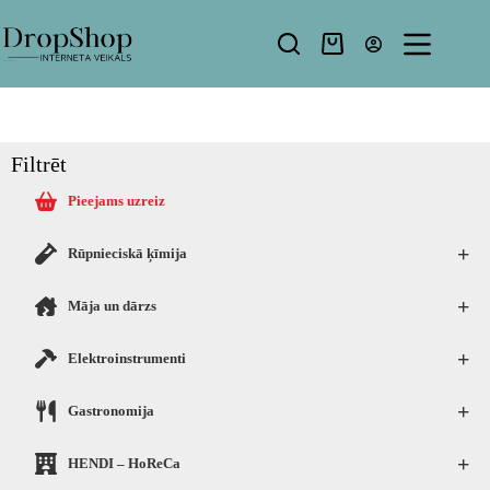
Filtrēt
Pieejams uzreiz
+
Rūpnieciskā ķīmija
+
Māja un dārzs
+
Elektroinstrumenti
+
Gastronomija
+
HENDI – HoReCa