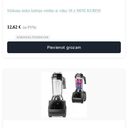
Silikona ledus kubiņu veidne ar vāku 18 x MINI KUBIŅI
12,62
€
(ar PVN)
BĀRMEŅA PIEDERUMI
Pievienot grozam