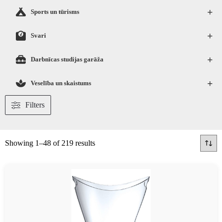
+
Sports un tūrisms
+
Svari
+
Darbnīcas studijas garāža
+
Veselība un skaistums
Filters
Showing 1–48 of 219 results