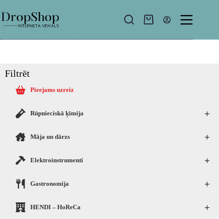
Filtrēt
Pieejams uzreiz
+
Rūpnieciskā ķīmija
+
Māja un dārzs
+
Elektroinstrumenti
+
Gastronomija
+
HENDI – HoReCa