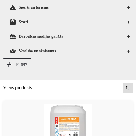
+
Sports un tūrisms
+
Svari
+
Darbnīcas studijas garāža
+
Veselība un skaistums
Filters
Viens produkts