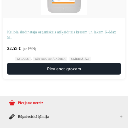
Ksilola šķīdinātāja organiskais atšķaidītājs krāsām un lakām K-Max
5L
22,55
€
(ar PVN)
,
,
KSILOLS
RŪPNIECISKĀ ĶĪMIJA
ŠĶĪDINĀTĀJI
Pievienot grozam
Pieejams uzreiz
+
Rūpnieciskā ķīmija