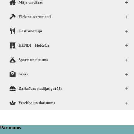
+
Māja un dārzs
+
Elektroinstrumenti
+
Gastronomija
+
HENDI – HoReCa
+
Sports un tūrisms
+
Svari
+
Darbnīcas studijas garāža
+
Veselība un skaistums
Par mums