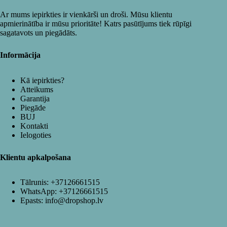
Ar mums iepirkties ir vienkārši un droši. Mūsu klientu
apmierinātība ir mūsu prioritāte! Katrs pasūtījums tiek rūpīgi
sagatavots un piegādāts.
Informācija
Kā iepirkties?
Atteikums
Garantija
Piegāde
BUJ
Kontakti
Ielogoties
Klientu apkalpošana
Tālrunis:
+37126661515
WhatsApp:
+37126661515
Epasts:
info@dropshop.lv