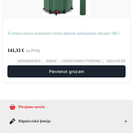
Tvertnes mucas konteiners lietus ūdenim saliekamam dārzam 500 l
141,33
€
(ar PVN)
,
,
,
APŪDEŅOŠANA
DĀRZS
LIETUS ŪDENS TVERTNES
MĀJA UN DĀRZS
Pievienot grozam
Pieejams uzreiz
+
Rūpnieciskā ķīmija