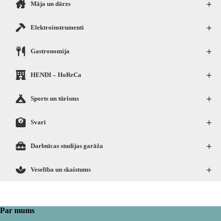
+
Māja un dārzs
+
Elektroinstrumenti
+
Gastronomija
+
HENDI – HoReCa
+
Sports un tūrisms
+
Svari
+
Darbnīcas studijas garāža
+
Veselība un skaistums
Par mums