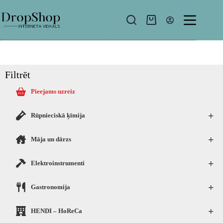
Filtrēt
Pieejams uzreiz
+
Rūpnieciskā ķīmija
+
Māja un dārzs
+
Elektroinstrumenti
+
Gastronomija
+
HENDI – HoReCa