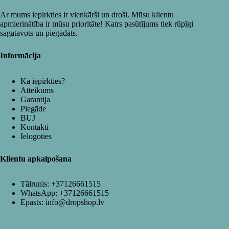
Ar mums iepirkties ir vienkārši un droši. Mūsu klientu
apmierinātība ir mūsu prioritāte! Katrs pasūtījums tiek rūpīgi
sagatavots un piegādāts.
Informācija
Kā iepirkties?
Atteikums
Garantija
Piegāde
BUJ
Kontakti
Ielogoties
Klientu apkalpošana
Tālrunis:
+37126661515
WhatsApp:
+37126661515
Epasts:
info@dropshop.lv