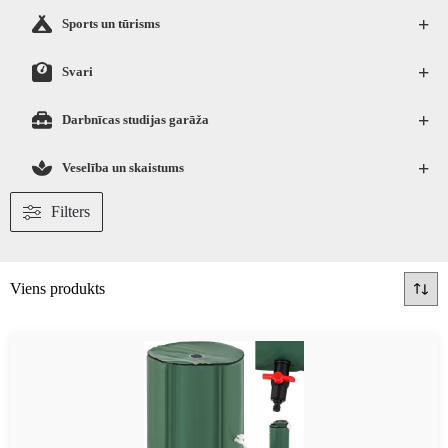
+
Sports un tūrisms
+
Svari
+
Darbnīcas studijas garāža
+
Veselība un skaistums
Filters
Viens produkts