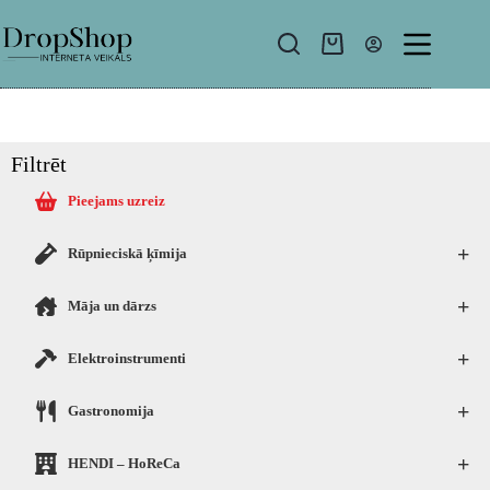
Filtrēt
Pieejams uzreiz
+
Rūpnieciskā ķīmija
+
Māja un dārzs
+
Elektroinstrumenti
+
Gastronomija
+
HENDI – HoReCa