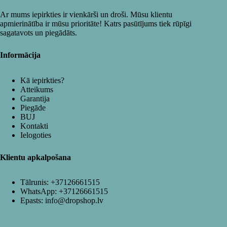
Ar mums iepirkties ir vienkārši un droši. Mūsu klientu
apmierinātība ir mūsu prioritāte! Katrs pasūtījums tiek rūpīgi
sagatavots un piegādāts.
Informācija
Kā iepirkties?
Atteikums
Garantija
Piegāde
BUJ
Kontakti
Ielogoties
Klientu apkalpošana
Tālrunis:
+37126661515
WhatsApp:
+37126661515
Epasts:
info@dropshop.lv