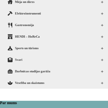
+
Māja un dārzs
+
Elektroinstrumenti
+
Gastronomija
+
HENDI – HoReCa
+
Sports un tūrisms
+
Svari
+
Darbnīcas studijas garāža
+
Veselība un skaistums
Par mums