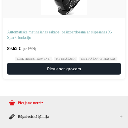
Automātiska metināšanas sakabe, pašizpārdošana ar slīpēšanas X-
Spark funkciju
89,65
€
(ar PVN)
,
,
ELEKTROINSTRUMENTI
METINĀŠANA
METINĀŠANAS MASKAS
Pievienot grozam
Pieejams uzreiz
+
Rūpnieciskā ķīmija