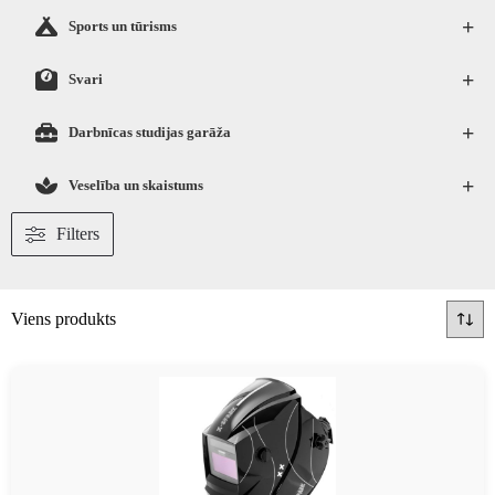
+
Sports un tūrisms
+
Svari
+
Darbnīcas studijas garāža
+
Veselība un skaistums
Filters
Viens produkts