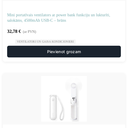
Mini portatīvais ventilators ar power bank funkciju un lukturīti,
salokāms, 4500mAh USB-C – brūns
32,78
€
(ar PVN)
VENTILATORI UN GAISA KONDICIONIERI
Pievienot grozam