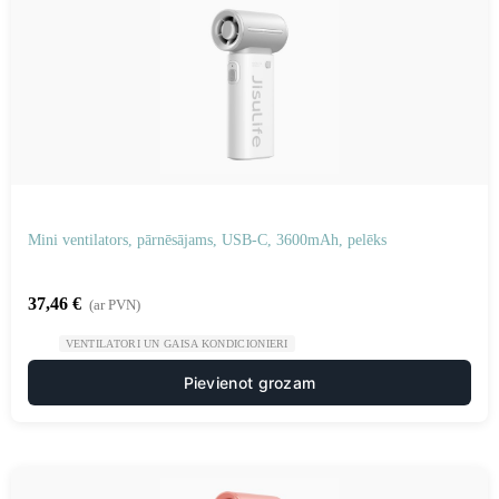
Mini ventilators, pārnēsājams, USB-C, 3600mAh, pelēks
37,46
€
(ar PVN)
VENTILATORI UN GAISA KONDICIONIERI
Pievienot grozam