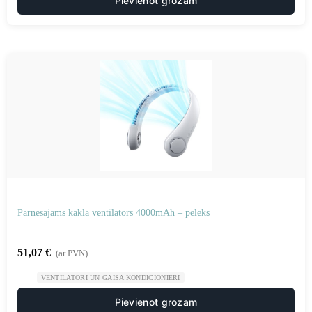
Pievienot grozam
Pārnēsājams kakla ventilators 4000mAh – pelēks
51,07
€
(ar PVN)
VENTILATORI UN GAISA KONDICIONIERI
Pievienot grozam