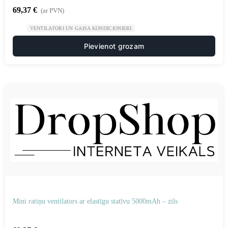
69,37
€
(ar PVN)
VENTILATORI UN GAISA KONDICIONIERI
Pievienot grozam
Mini ratiņu ventilators ar elastīgu statīvu 5000mAh – zils