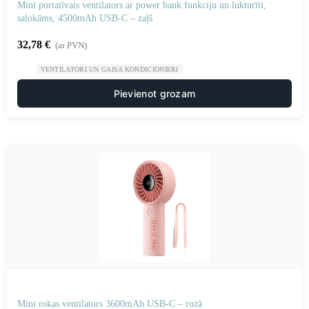
Mini portatīvais ventilators ar power bank funkciju un lukturīti,
salokāms, 4500mAh USB-C – zaļš
32,78
€
(ar PVN)
VENTILATORI UN GAISA KONDICIONIERI
Pievienot grozam
Mini rokas ventilators 3600mAh USB-C – rozā