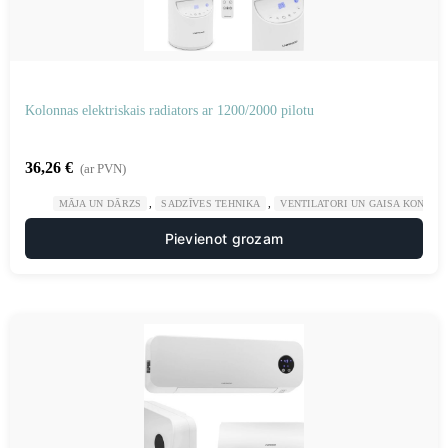
Kolonnas elektriskais radiators ar 1200/2000 pilotu
36,26
€
(ar PVN)
,
,
MĀJA UN DĀRZS
SADZĪVES TEHNIKA
VENTILATORI UN GAISA KONDICI
Pievienot grozam