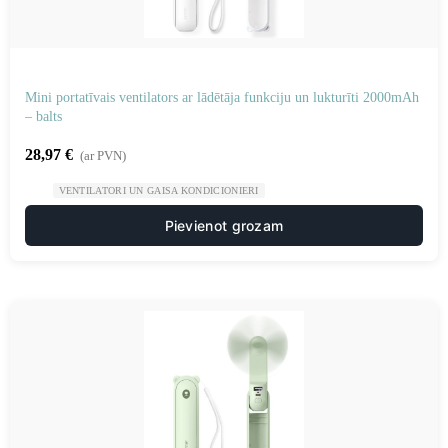
Mini portatīvais ventilators ar lādētāja funkciju un lukturīti 2000mAh
– balts
28,97
€
(ar PVN)
VENTILATORI UN GAISA KONDICIONIERI
Pievienot grozam