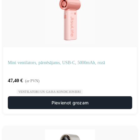
Mini ventilators, pārnēsājams, USB-C, 5000mAh, rozā
47,40
€
(ar PVN)
VENTILATORI UN GAISA KONDICIONIERI
Pievienot grozam