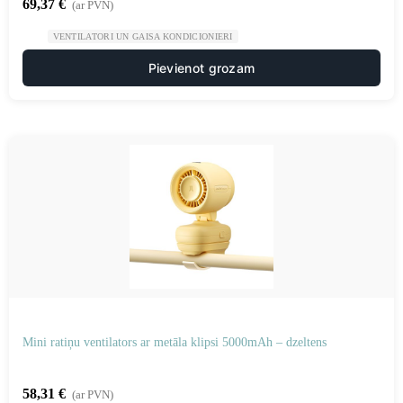
69,37
€
(ar PVN)
VENTILATORI UN GAISA KONDICIONIERI
Pievienot grozam
Mini ratiņu ventilators ar metāla klipsi 5000mAh – dzeltens
58,31
€
(ar PVN)