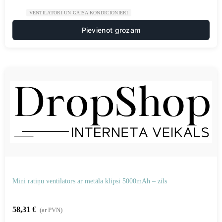
VENTILATORI UN GAISA KONDICIONIERI
Pievienot grozam
Mini ratiņu ventilators ar metāla klipsi 5000mAh – zils
58,31
€
(ar PVN)