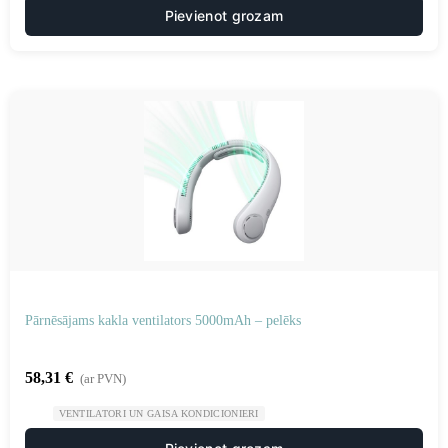
Pievienot grozam
Pārnēsājams kakla ventilators 5000mAh – pelēks
58,31
€
(ar PVN)
VENTILATORI UN GAISA KONDICIONIERI