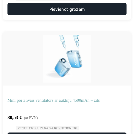
Pievienot grozam
Mini portatīvais ventilators ar aukliņu 4500mAh – zils
80,53
€
(ar PVN)
VENTILATORI UN GAISA KONDICIONIERI