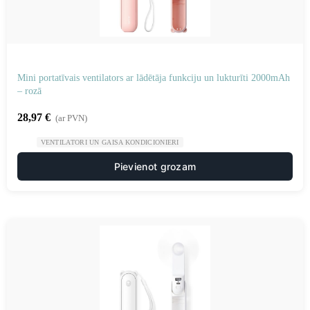
Mini portatīvais ventilators ar lādētāja funkciju un lukturīti 2000mAh
– rozā
28,97
€
(ar PVN)
VENTILATORI UN GAISA KONDICIONIERI
Pievienot grozam