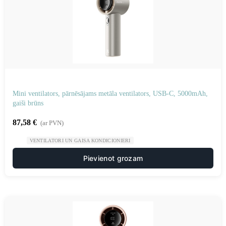
Mini ventilators, pārnēsājams metāla ventilators, USB-C, 5000mAh,
gaiši brūns
87,58
€
(ar PVN)
VENTILATORI UN GAISA KONDICIONIERI
Pievienot grozam