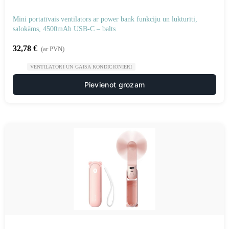
Mini portatīvais ventilators ar power bank funkciju un lukturīti,
salokāms, 4500mAh USB-C – balts
32,78
€
(ar PVN)
VENTILATORI UN GAISA KONDICIONIERI
Pievienot grozam