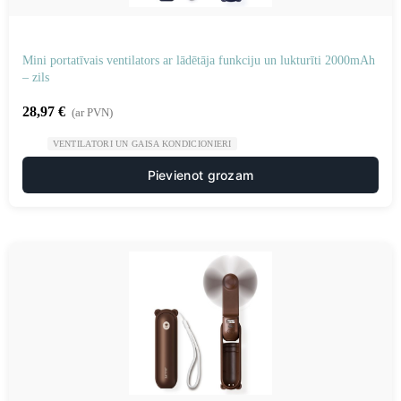
Mini portatīvais ventilators ar lādētāja funkciju un lukturīti 2000mAh
– zils
28,97
€
(ar PVN)
VENTILATORI UN GAISA KONDICIONIERI
Pievienot grozam