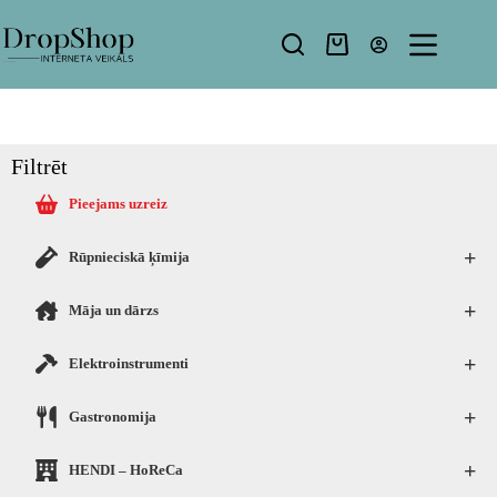
Filtrēt
Pieejams uzreiz
+
Rūpnieciskā ķīmija
+
Māja un dārzs
+
Elektroinstrumenti
+
Gastronomija
+
HENDI – HoReCa