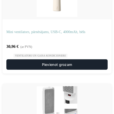
Mini ventilators, pārnēsājams, USB-C, 4000mAh, bēšs
30,96
€
(ar PVN)
VENTILATORI UN GAISA KONDICIONIERI
Pievienot grozam