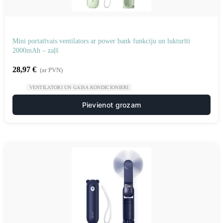
Mini portatīvais ventilators ar power bank funkciju un lukturīti
2000mAh – zaļš
28,97
€
(ar PVN)
VENTILATORI UN GAISA KONDICIONIERI
Pievienot grozam