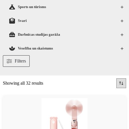
+
Sports un tūrisms
+
Svari
+
Darbnīcas studijas garāža
+
Veselība un skaistums
Filters
Showing all 32 results