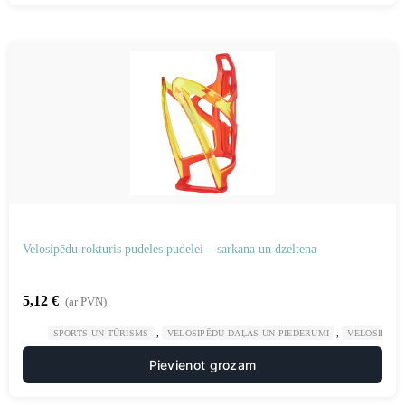
Velosipēdu rokturis pudeles pudelei – sarkana un dzeltena
5,12
€
(ar PVN)
,
,
SPORTS UN TŪRISMS
VELOSIPĒDU DAĻAS UN PIEDERUMI
VELOSIPĒDU
Pievienot grozam