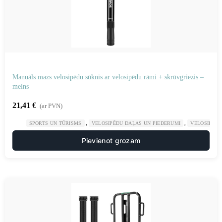
Manuāls mazs velosipēdu sūknis ar velosipēdu rāmi + skrūvgriezis –
melns
21,41
€
(ar PVN)
,
,
SPORTS UN TŪRISMS
VELOSIPĒDU DAĻAS UN PIEDERUMI
VELOSIPĒDU
Pievienot grozam