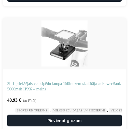
2in1 priekšējais velosipēdu lampa 150lm zem skaitītāja ar PowerBank
5000mah IPX6 – melns
48,93
€
(ar PVN)
,
,
SPORTS UN TŪRISMS
VELOSIPĒDU DAĻAS UN PIEDERUMI
VELOSIPĒDU
Pievienot grozam