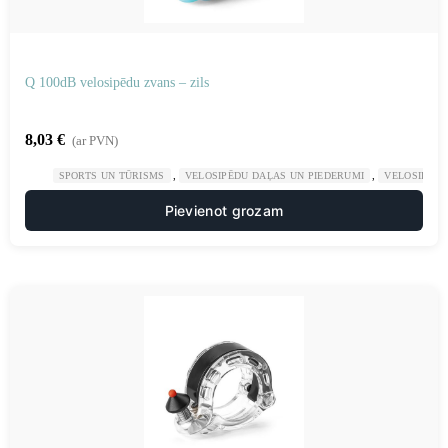
Q 100dB velosipēdu zvans – zils
8,03
€
(ar PVN)
,
,
SPORTS UN TŪRISMS
VELOSIPĒDU DAĻAS UN PIEDERUMI
VELOSIPĒDU
Pievienot grozam