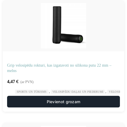
Grip velosipēdu rokturi, kas izgatavoti no silikona putu 22 mm –
melns
4,47
€
(ar PVN)
,
,
SPORTS UN TŪRISMS
VELOSIPĒDU DAĻAS UN PIEDERUMI
VELOSIPĒDU
Pievienot grozam