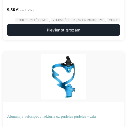
9,56
€
(ar PVN)
,
,
SPORTS UN TŪRISMS
VELOSIPĒDU DAĻAS UN PIEDERUMI
VELOSIPĒDU
Pievienot grozam
Alumīnija velosipēdu rokturis uz pudeles pudeles – zila