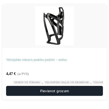
Velosipēdu rokturis pudeles pudelei – melna
4,47
€
(ar PVN)
,
,
SPORTS UN TŪRISMS
VELOSIPĒDU DAĻAS UN PIEDERUMI
VELOSIPĒDU
Pievienot grozam