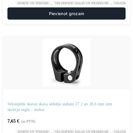
,
,
SPORTS UN TŪRISMS
VELOSIPĒDU DAĻAS UN PIEDERUMI
VELOSIPĒDU
Pievienot grozam
Velosipēdu skavas skava sēdekļa stabam 27.2 un 28,6 mm zem
skrūvju seglu – melna
7,65
€
(ar PVN)
,
,
SPORTS UN TŪRISMS
VELOSIPĒDU DAĻAS UN PIEDERUMI
VELOSIPĒDU