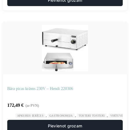
Pievienot grozam
Bāra picas krāsns 230V – Hendi 220306
172,49
€
(ar PVN)
,
,
,
APKURES IERĪCES
GASTRONOMIJA
TOSTERI TOSTERI
VIRTUVE
Pievienot grozam