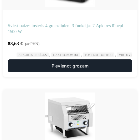
Sviestmaizes tosteris 4 grauzdiņiem 3 funkcijas 7 Apkures līmeņi
1500 W
88,63
€
(ar PVN)
,
,
,
APKURES IERĪCES
GASTRONOMIJA
TOSTERI TOSTERI
VIRTUVE
Pievienot grozam