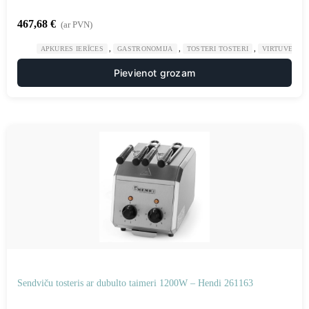
467,68
€
(ar PVN)
,
,
,
APKURES IERĪCES
GASTRONOMIJA
TOSTERI TOSTERI
VIRTUVE
Pievienot grozam
Sendviču tosteris ar dubulto taimeri 1200W – Hendi 261163