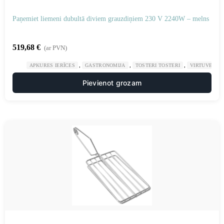
Paņemiet liemeni dubultā diviem grauzdiņiem 230 V 2240W – melns
519,68
€
(ar PVN)
,
,
,
APKURES IERĪCES
GASTRONOMIJA
TOSTERI TOSTERI
VIRTUVE
Pievienot grozam