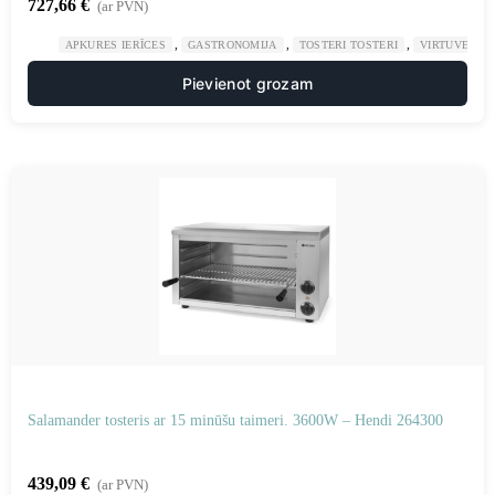
727,66
€
(ar PVN)
,
,
,
APKURES IERĪCES
GASTRONOMIJA
TOSTERI TOSTERI
VIRTUVE
Pievienot grozam
Salamander tosteris ar 15 minūšu taimeri. 3600W – Hendi 264300
439,09
€
(ar PVN)