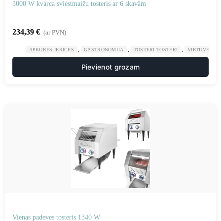
3000 W kvarca sviestmaižu tosteris ar 6 skavām
234,39
€
(ar PVN)
,
,
,
APKURES IERĪCES
GASTRONOMIJA
TOSTERI TOSTERI
VIRTUVE
Pievienot grozam
Vienas padeves tosteris 1340 W