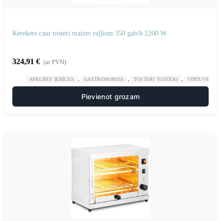
Kerekers caur tosteri maizes ruļļiem 350 gab/h 2200 W
324,91
€
(ar PVN)
,
,
,
APKURES IERĪCES
GASTRONOMIJA
TOSTERI TOSTERI
VIRTUVE
Pievienot grozam