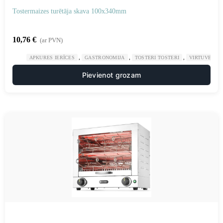
Tostermaizes turētāja skava 100x340mm
10,76
€
(ar PVN)
,
,
,
APKURES IERĪCES
GASTRONOMIJA
TOSTERI TOSTERI
VIRTUVE
Pievienot grozam