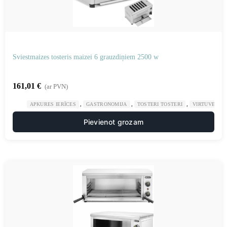
Sviestmaizes tosteris maizei 6 grauzdiņiem 2500 w
161,01
€
(ar PVN)
,
,
,
APKURES IERĪCES
GASTRONOMIJA
TOSTERI TOSTERI
VIRTUVE
Pievienot grozam