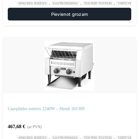
,
,
,
APKURES IERĪCES
GASTRONOMIJA
TOSTERI TOSTERI
VIRTUVE
Pievienot grozam
Caurplūdes tosteris 2240W – Hendi 261309
467,68
€
(ar PVN)
,
,
,
APKURES IERĪCES
GASTRONOMIJA
TOSTERI TOSTERI
VIRTUVE