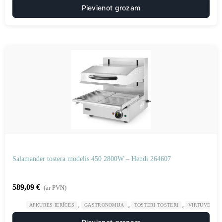
Pievienot grozam
Salamander tostera modelis 450 2800W – Hendi 264607
589,09
€
(ar PVN)
,
,
,
APKURES IERĪCES
GASTRONOMIJA
TOSTERI TOSTERI
VIRTUVE