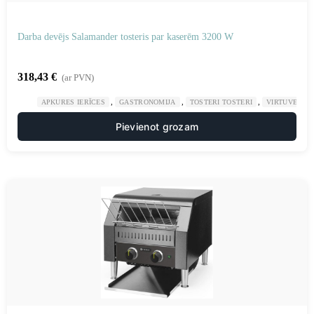
Darba devējs Salamander tosteris par kaserēm 3200 W
318,43
€
(ar PVN)
,
,
,
APKURES IERĪCES
GASTRONOMIJA
TOSTERI TOSTERI
VIRTUVE
Pievienot grozam