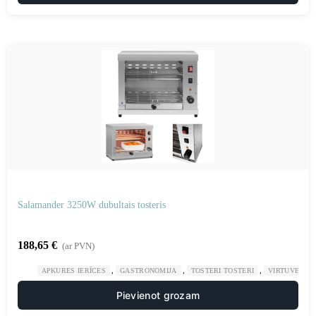
Salamander 3250W dubultais tosteris
188,65
€
(ar PVN)
,
,
,
APKURES IERĪCES
GASTRONOMIJA
TOSTERI TOSTERI
VIRTUVE
Pievienot grozam