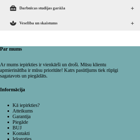
+
Darbnīcas studijas garāža
+
Veselība un skaistums
Par mums
Ar mums iepirkties ir vienkārši un droši. Mūsu klientu
apmierinātība ir mūsu prioritāte! Katrs pasūtījums tiek rūpīgi
sagatavots un piegādāts.
Informācija
Kā iepirkties?
Atteikums
Garantija
Piegāde
BUJ
Kontakti
Ielogoties