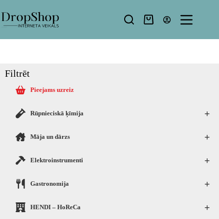
Filtrēt
Pieejams uzreiz
+
Rūpnieciskā ķīmija
+
Māja un dārzs
+
Elektroinstrumenti
+
Gastronomija
+
HENDI – HoReCa