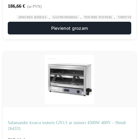
186,66
€
(ar PVN)
,
,
,
APKURES IERĪCES
GASTRONOMIJA
TOSTERI TOSTERI
VIRTUVE
Pievienot grozam
Salamander kvarca tosteris GN1/1 ar taimeri 4500W 400V – Hendi
264331