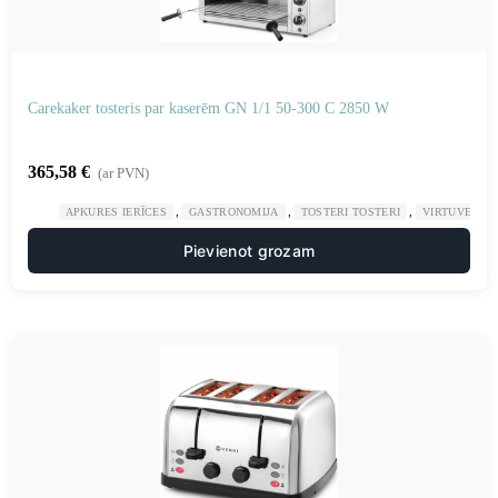
Carekaker tosteris par kaserēm GN 1/1 50-300 C 2850 W
365,58
€
(ar PVN)
,
,
,
APKURES IERĪCES
GASTRONOMIJA
TOSTERI TOSTERI
VIRTUVE
Pievienot grozam