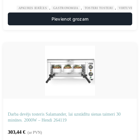
,
,
,
APKURES IERĪCES
GASTRONOMIJA
TOSTERI TOSTERI
VIRTUVE
Pievienot grozam
Darba devējs tosteris Salamander, lai uzstādītu sienas taimeri 30
minūtes. 2000W – Hendi 264119
303,44
€
(ar PVN)