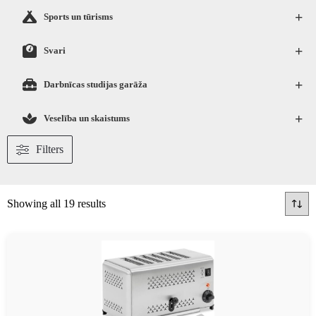
+
Sports un tūrisms
+
Svari
+
Darbnīcas studijas garāža
+
Veselība un skaistums
Filters
Showing all 19 results