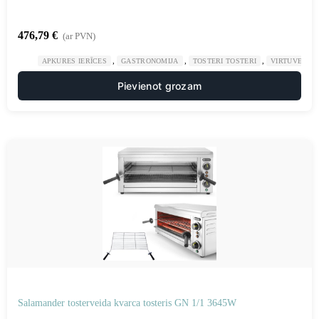
476,79
€
(ar PVN)
,
,
,
APKURES IERĪCES
GASTRONOMIJA
TOSTERI TOSTERI
VIRTUVE
Pievienot grozam
Salamander tosterveida kvarca tosteris GN 1/1 3645W