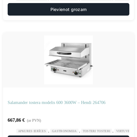
Pievienot grozam
Salamander tostera modelis 600 3600W – Hendi 264706
667,86
€
(ar PVN)
,
,
,
APKURES IERĪCES
GASTRONOMIJA
TOSTERI TOSTERI
VIRTUVE