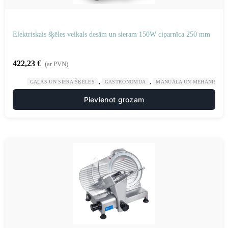
Elektriskais šķēles veikals desām un sieram 150W ciparnīca 250 mm
422,23
€
(ar PVN)
,
,
GAĻAS UN SIERA ŠĶĒLES
GASTRONOMIJA
MANUĀLA UN MEHĀNISKA 
Pievienot grozam