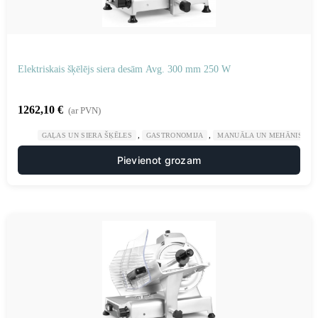
Elektriskais šķēlējs siera desām Avg. 300 mm 250 W
1262,10
€
(ar PVN)
,
,
GAĻAS UN SIERA ŠĶĒLES
GASTRONOMIJA
MANUĀLA UN MEHĀNISKA 
Pievienot grozam