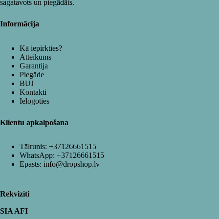
sagatavots un piegādāts.
Informācija
Kā iepirkties?
Atteikums
Garantija
Piegāde
BUJ
Kontakti
Ielogoties
Klientu apkalpošana
Tālrunis:
+37126661515
WhatsApp:
+37126661515
Epasts:
info@dropshop.lv
Rekvizīti
SIA AFI