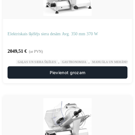
Elektriskais šķēlējs siera desām Avg. 350 mm 370 W
2049,51
€
(ar PVN)
,
,
GAĻAS UN SIERA ŠĶĒLES
GASTRONOMIJA
MANUĀLA UN MEHĀNISKA 
Pievienot grozam