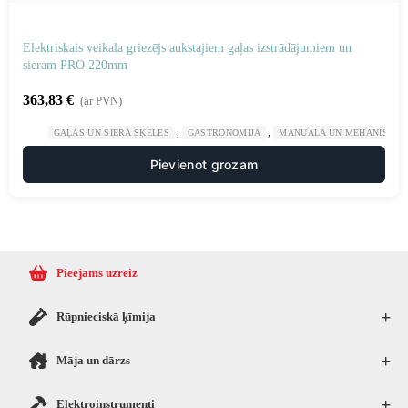
Elektriskais veikala griezējs aukstajiem gaļas izstrādājumiem un
sieram PRO 220mm
363,83
€
(ar PVN)
,
,
GAĻAS UN SIERA ŠĶĒLES
GASTRONOMIJA
MANUĀLA UN MEHĀNISKA 
Pievienot grozam
Pieejams uzreiz
+
Rūpnieciskā ķīmija
+
Māja un dārzs
+
Elektroinstrumenti