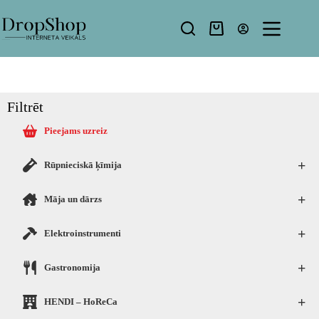
Filtrēt
Pieejams uzreiz
+
Rūpnieciskā ķīmija
+
Māja un dārzs
+
Elektroinstrumenti
+
Gastronomija
+
HENDI – HoReCa