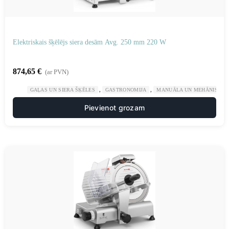
Elektriskais šķēlējs siera desām Avg. 250 mm 220 W
874,65
€
(ar PVN)
,
,
GAĻAS UN SIERA ŠĶĒLES
GASTRONOMIJA
MANUĀLA UN MEHĀNISKA 
Pievienot grozam