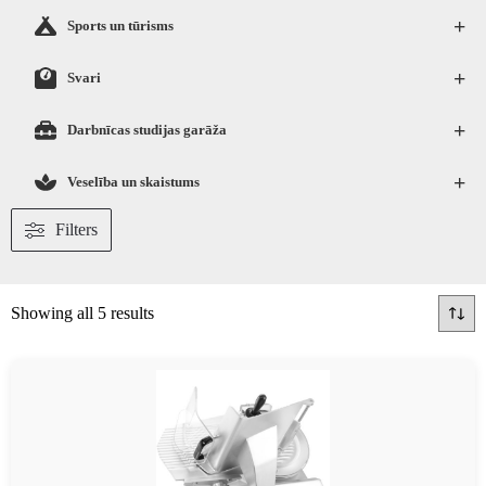
+
Sports un tūrisms
+
Svari
+
Darbnīcas studijas garāža
+
Veselība un skaistums
Filters
Showing all 5 results