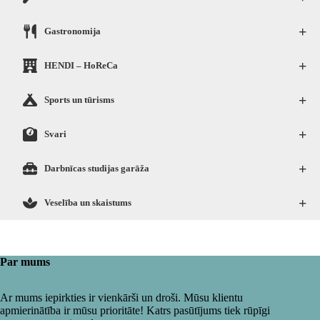
+
Gastronomija
+
HENDI – HoReCa
+
Sports un tūrisms
+
Svari
+
Darbnīcas studijas garāža
+
Veselība un skaistums
Par mums
Ar mums iepirkties ir vienkārši un droši. Mūsu klientu
apmierinātība ir mūsu prioritāte! Katrs pasūtījums tiek rūpīgi