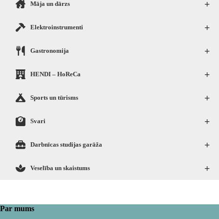
+
Māja un dārzs
+
Elektroinstrumenti
+
Gastronomija
+
HENDI – HoReCa
+
Sports un tūrisms
+
Svari
+
Darbnīcas studijas garāža
+
Veselība un skaistums
Par mums