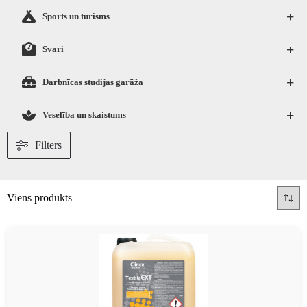
+
Sports un tūrisms
+
Svari
+
Darbnīcas studijas garāža
+
Veselība un skaistums
Filters
Viens produkts