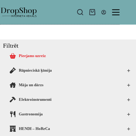
Filtrēt
Pieejams uzreiz
+
Rūpnieciskā ķīmija
+
Māja un dārzs
+
Elektroinstrumenti
+
Gastronomija
+
HENDI – HoReCa