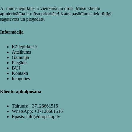
Ar mums iepirkties ir vienkārši un droši. Mūsu klientu
apmierinātība ir mūsu prioritāte! Katrs pasūtījums tiek rūpīgi
sagatavots un piegādāts.
Informācija
Kā iepirkties?
Atteikums
Garantija
Piegāde
BUJ
Kontakti
Ielogoties
Klientu apkalpošana
Tālrunis:
+37126661515
WhatsApp:
+37126661515
Epasts:
info@dropshop.lv