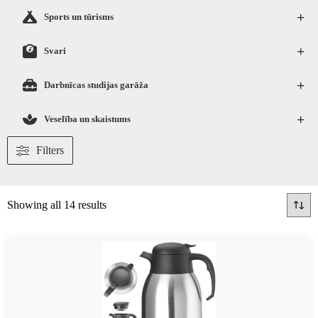
+
Sports un tūrisms
+
Svari
+
Darbnīcas studijas garāža
+
Veselība un skaistums
Filters
Showing all 14 results