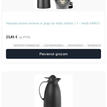
Vakuuma krūzes termoss ar pogu un stikla ieliktni 1 l – hendi 449615
23,01
€
(ar PVN)
,
,
,
BUFETES PIEDERUMI
GASTRONOMIJA
RESTORĀNS
TERMOSI DZĒR
Pievienot grozam