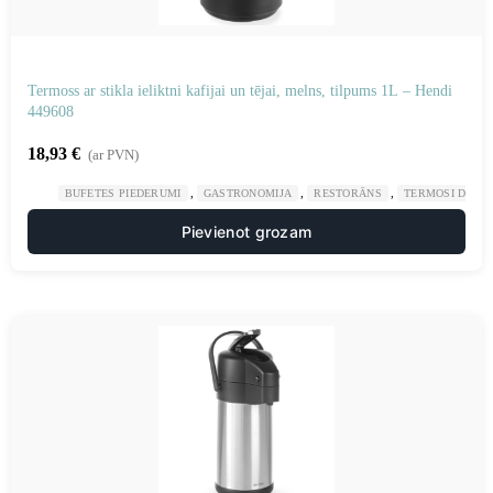
Termoss ar stikla ieliktni kafijai un tējai, melns, tilpums 1L – Hendi
449608
18,93
€
(ar PVN)
,
,
,
BUFETES PIEDERUMI
GASTRONOMIJA
RESTORĀNS
TERMOSI DZĒR
Pievienot grozam