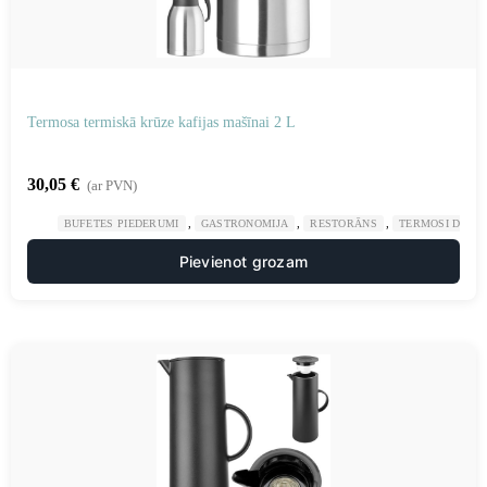
Termosa termiskā krūze kafijas mašīnai 2 L
30,05
€
(ar PVN)
,
,
,
BUFETES PIEDERUMI
GASTRONOMIJA
RESTORĀNS
TERMOSI DZĒR
Pievienot grozam