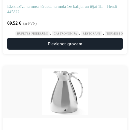
Ekskluzīva termosa tērauda termokrūze kafijai un tējai 1L – Hendi
445822
69,52
€
(ar PVN)
,
,
,
BUFETES PIEDERUMI
GASTRONOMIJA
RESTORĀNS
TERMOSI DZĒR
Pievienot grozam