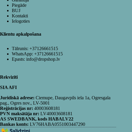
Piegāde
BUJ
Kontakti
Ielogoties
Klientu apkalpošana
Tālrunis:
+37126661515
WhatsApp:
+37126661515
Epasts:
info@dropshop.lv
Rekvizīti
SIA AFI
Juridiskā adrese:
Ciemupe, Daugavpils iela 1a, Ogresgala
pag., Ogres nov., LV-5001
Reģistrācijas nr:
40003608181
PVN maksātāja nr:
LV40003608181
AS SWEDBANK, kods HABALV22
Bankas konts:
LV76HABA0551003447290