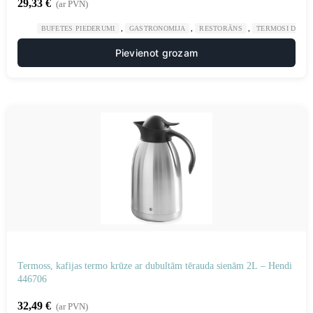
29,33
€
(ar PVN)
,
,
,
BUFETES PIEDERUMI
GASTRONOMIJA
RESTORĀNS
TERMOSI DZĒR
Pievienot grozam
Termoss, kafijas termo krūze ar dubultām tērauda sienām 2L – Hendi
446706
32,49
€
(ar PVN)