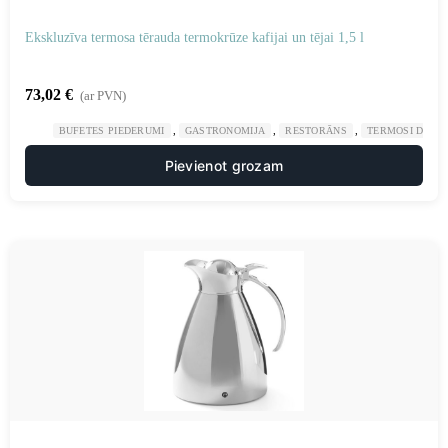
Ekskluzīva termosa tērauda termokrūze kafijai un tējai 1,5 l
73,02
€
(ar PVN)
,
,
,
BUFETES PIEDERUMI
GASTRONOMIJA
RESTORĀNS
TERMOSI DZĒR
Pievienot grozam