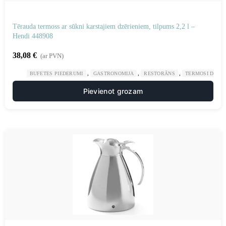
Tērauda termoss ar sūkni karstajiem dzērieniem, tilpums 2,2 l –
Hendi 448908
38,08
€
(ar PVN)
,
,
,
BUFETES PIEDERUMI
GASTRONOMIJA
RESTORĀNS
TERMOSI DZĒR
Pievienot grozam