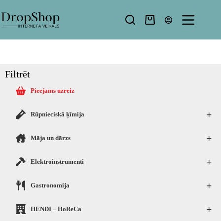
Filtrēt
Pieejams uzreiz
+
Rūpnieciskā ķīmija
+
Māja un dārzs
+
Elektroinstrumenti
+
Gastronomija
+
HENDI – HoReCa