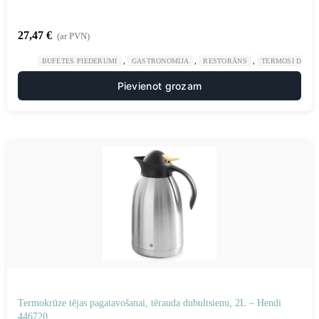
27,47
€
(ar PVN)
,
,
,
BUFETES PIEDERUMI
GASTRONOMIJA
RESTORĀNS
TERMOSI DZĒR
Pievienot grozam
Termokrūze tējas pagatavošanai, tērauda dubultsienu, ​​2L – Hendi
446720