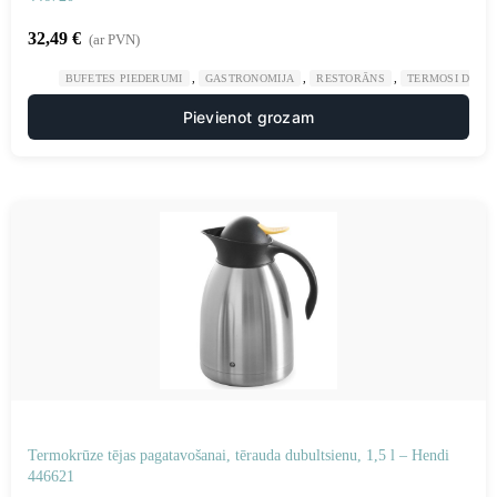
32,49
€
(ar PVN)
,
,
,
BUFETES PIEDERUMI
GASTRONOMIJA
RESTORĀNS
TERMOSI DZĒR
Pievienot grozam
Termokrūze tējas pagatavošanai, tērauda dubultsienu, ​​1,5 l – Hendi
446621