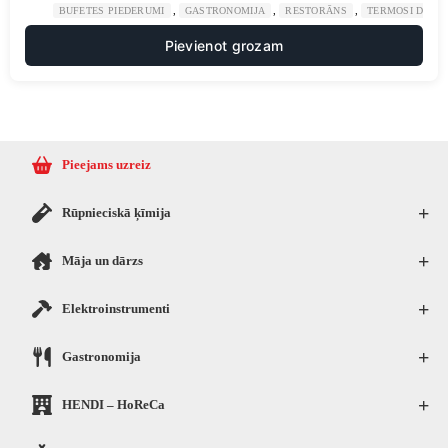
,
,
,
BUFETES PIEDERUMI
GASTRONOMIJA
RESTORĀNS
TERMOSI DZĒR
Pievienot grozam
Pieejams uzreiz
+
Rūpnieciskā ķīmija
+
Māja un dārzs
+
Elektroinstrumenti
+
Gastronomija
+
HENDI – HoReCa