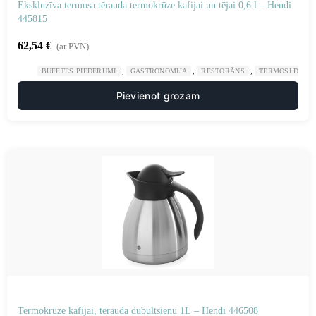
Ekskluzīva termosa tērauda termokrūze kafijai un tējai 0,6 l – Hendi
445815
62,54
€
(ar PVN)
,
,
,
BUFETES PIEDERUMI
GASTRONOMIJA
RESTORĀNS
TERMOSI DZĒR
Pievienot grozam
Termokrūze kafijai, tērauda dubultsienu 1L – Hendi 446508