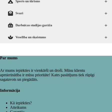
+
Sports un tūrisms
+
Svari
+
Darbnīcas studijas garāža
+
Veselība un skaistums
Par mums
Ar mums iepirkties ir vienkārši un droši. Mūsu klientu
apmierinātība ir mūsu prioritāte! Katrs pasūtījums tiek rūpīgi
sagatavots un piegādāts.
Informācija
Kā iepirkties?
Atteikums
Garantija