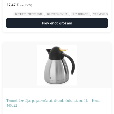
27,47
€
(ar PVN)
,
,
,
BUFETES PIEDERUMI
GASTRONOMIJA
RESTORĀNS
TERMOSI DZĒR
Pievienot grozam
Termokrūze tējas pagatavošanai, tērauda dubultsienu, ​​1L – Hendi
446522