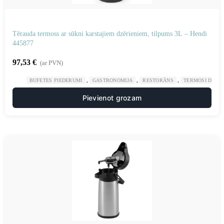
Tērauda termoss ar sūkni karstajiem dzērieniem, tilpums 3L – Hendi
445877
97,53
€
(ar PVN)
,
,
,
BUFETES PIEDERUMI
GASTRONOMIJA
RESTORĀNS
TERMOSI DZĒR
Pievienot grozam