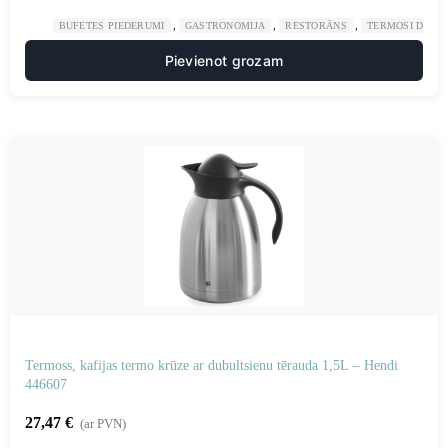
,
,
,
BUFETES PIEDERUMI
GASTRONOMIJA
RESTORĀNS
TERMOSI DZĒR
Pievienot grozam
Termoss, kafijas termo krūze ar dubultsienu tērauda 1,5L – Hendi
446607
27,47
€
(ar PVN)