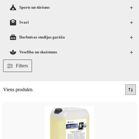
+
Sports un tūrisms
+
Svari
+
Darbnīcas studijas garāža
+
Veselība un skaistums
Filters
Viens produkts