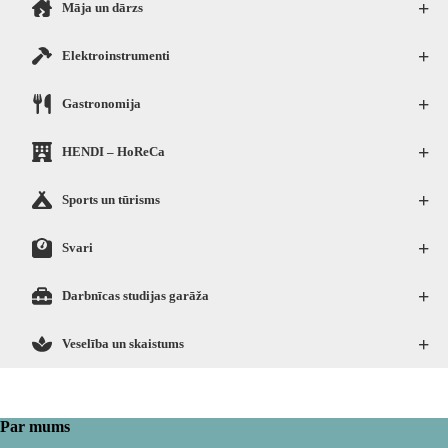
+
Māja un dārzs
+
Elektroinstrumenti
+
Gastronomija
+
HENDI – HoReCa
+
Sports un tūrisms
+
Svari
+
Darbnīcas studijas garāža
+
Veselība un skaistums
Par mums