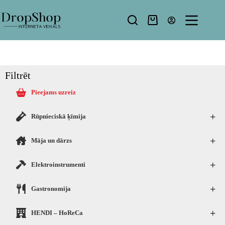
Filtrēt
Pieejams uzreiz
+
Rūpnieciskā ķīmija
+
Māja un dārzs
+
Elektroinstrumenti
+
Gastronomija
+
HENDI – HoReCa