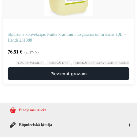
Šķidrums konvekcijas tvaika krāsniņu mazgāšanai un tīrīšanai 10L –
Hendi 231388
76,51
€
(ar PVN)
,
,
GASTRONOMIJA
ĶIMIKĀLIJAS
ĶIMIKĀLIJAS KONVEKCIJAS KRĀSNĪM
Pievienot grozam
Pieejams uzreiz
+
Rūpnieciskā ķīmija