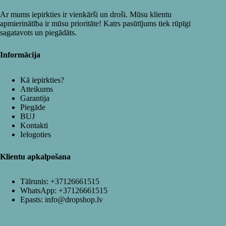
Ar mums iepirkties ir vienkārši un droši. Mūsu klientu
apmierinātība ir mūsu prioritāte! Katrs pasūtījums tiek rūpīgi
sagatavots un piegādāts.
Informācija
Kā iepirkties?
Atteikums
Garantija
Piegāde
BUJ
Kontakti
Ielogoties
Klientu apkalpošana
Tālrunis:
+37126661515
WhatsApp:
+37126661515
Epasts:
info@dropshop.lv