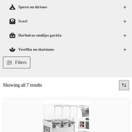
+
Sports un tūrisms
+
Svari
+
Darbnīcas studijas garāža
+
Veselība un skaistums
Filters
Showing all 7 results