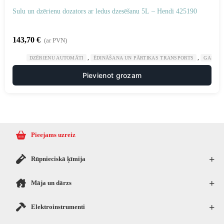
Sulu un dzērienu dozators ar ledus dzesēšanu 5L – Hendi 425190
143,70
€
(ar PVN)
,
,
DZĒRIENU AUTOMĀTI
ĒDINĀŠANA UN PĀRTIKAS TRANSPORTS
GASTRO
Pievienot grozam
Pieejams uzreiz
+
Rūpnieciskā ķīmija
+
Māja un dārzs
+
Elektroinstrumenti