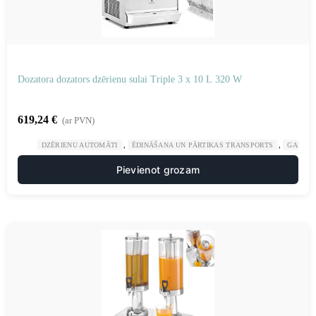
Dozatora dozators dzērienu sulai Triple 3 x 10 L 320 W
619,24
€
(ar PVN)
,
,
DZĒRIENU AUTOMĀTI
ĒDINĀŠANA UN PĀRTIKAS TRANSPORTS
GASTRO
Pievienot grozam