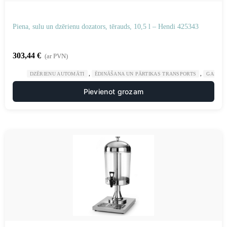
Piena, sulu un dzērienu dozators, tērauds, 10,5 l – Hendi 425343
303,44
€
(ar PVN)
,
,
DZĒRIENU AUTOMĀTI
ĒDINĀŠANA UN PĀRTIKAS TRANSPORTS
GASTRO
Pievienot grozam