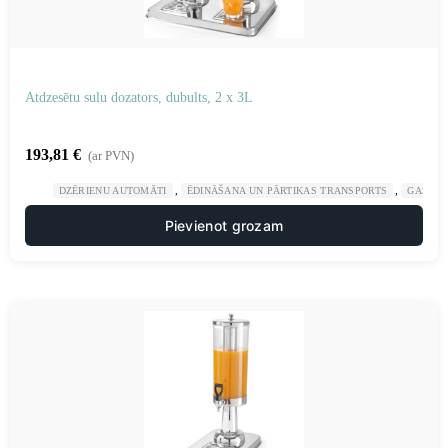
Atdzesētu sulu dozators, dubults, 2 x 3L
193,81
€
(ar PVN)
,
,
DZĒRIENU AUTOMĀTI
ĒDINĀŠANA UN PĀRTIKAS TRANSPORTS
GASTRO
Pievienot grozam