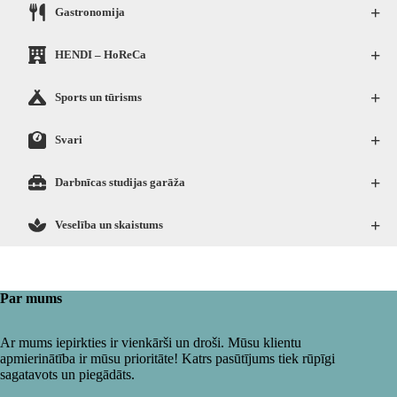
+
Gastronomija
+
HENDI – HoReCa
+
Sports un tūrisms
+
Svari
+
Darbnīcas studijas garāža
+
Veselība un skaistums
Par mums
Ar mums iepirkties ir vienkārši un droši. Mūsu klientu
apmierinātība ir mūsu prioritāte! Katrs pasūtījums tiek rūpīgi
sagatavots un piegādāts.