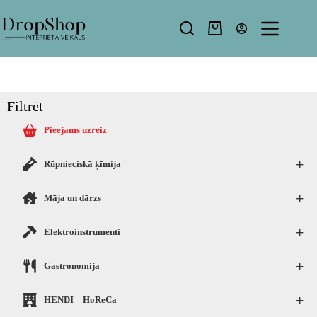
Filtrēt
Pieejams uzreiz
+
Rūpnieciskā ķīmija
+
Māja un dārzs
+
Elektroinstrumenti
+
Gastronomija
+
HENDI – HoReCa