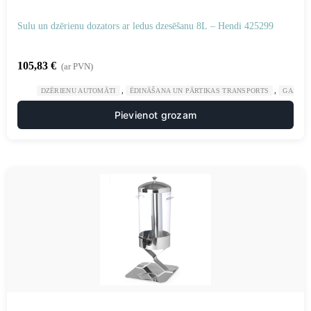
Sulu un dzērienu dozators ar ledus dzesēšanu 8L – Hendi 425299
105,83
€
(ar PVN)
,
,
DZĒRIENU AUTOMĀTI
ĒDINĀŠANA UN PĀRTIKAS TRANSPORTS
GASTRO
Pievienot grozam