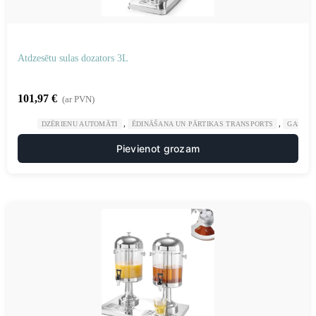
Atdzesētu sulas dozators 3L
101,97
€
(ar PVN)
,
,
DZĒRIENU AUTOMĀTI
ĒDINĀŠANA UN PĀRTIKAS TRANSPORTS
GASTRO
Pievienot grozam