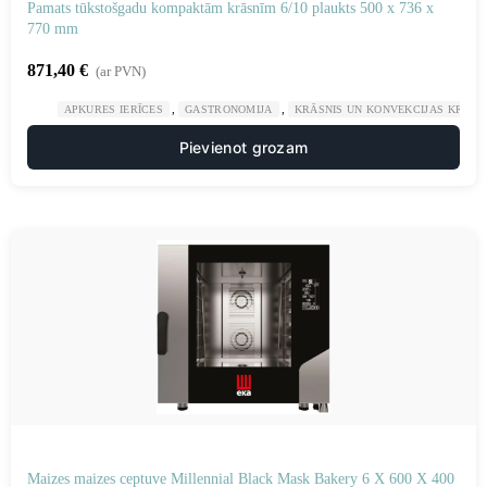
Pamats tūkstošgadu kompaktām krāsnīm 6/10 plaukts 500 x 736 x
770 mm
871,40
€
(ar PVN)
,
,
APKURES IERĪCES
GASTRONOMIJA
KRĀSNIS UN KONVEKCIJAS KRĀSN
Pievienot grozam
Maizes maizes ceptuve Millennial Black Mask Bakery 6 X 600 X 400