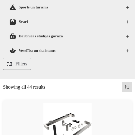
+
Sports un tūrisms
+
Svari
+
Darbnīcas studijas garāža
+
Veselība un skaistums
Filters
Showing all 44 results