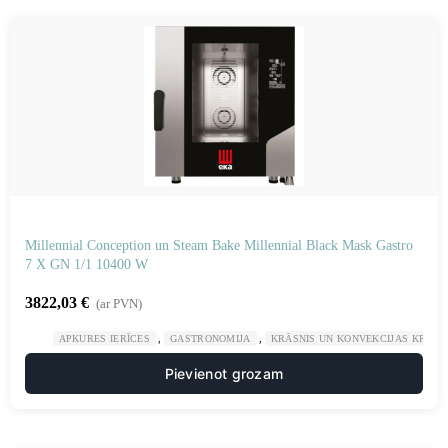
Millennial Conception un Steam Bake Millennial Black Mask Gastro
7 X GN 1/1 10400 W
3822,03
€
(ar PVN)
,
,
APKURES IERĪCES
GASTRONOMIJA
KRĀSNIS UN KONVEKCIJAS KRĀSN
Pievienot grozam