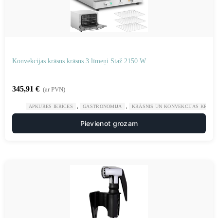
Konvekcijas krāsns krāsns 3 līmeņi Staž 2150 W
345,91
€
(ar PVN)
,
,
APKURES IERĪCES
GASTRONOMIJA
KRĀSNIS UN KONVEKCIJAS KRĀSN
Pievienot grozam