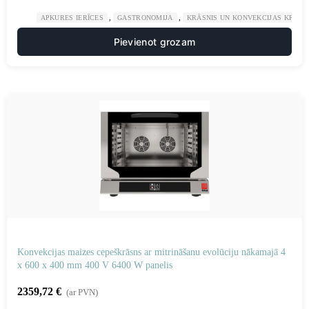
,
,
APKURES IERĪCES
GASTRONOMIJA
KRĀSNIS UN KONVEKCIJAS KRĀSN
Pievienot grozam
Konvekcijas maizes cepeškrāsns ar mitrināšanu evolūciju nākamajā 4
x 600 x 400 mm 400 V 6400 W panelis
2359,72
€
(ar PVN)