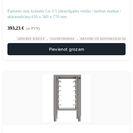
Pamatne zem krāsnīm Gn 1/1 tūkstošgades viedās / melnas maskas /
skārienekrāna 610 x 560 x 770 mm
393,23
€
(ar PVN)
,
,
APKURES IERĪCES
GASTRONOMIJA
KRĀSNIS UN KONVEKCIJAS KRĀSN
Pievienot grozam