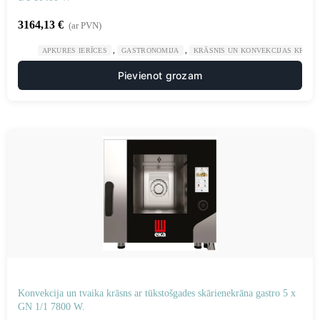
3164,13
€
(ar PVN)
,
,
APKURES IERĪCES
GASTRONOMIJA
KRĀSNIS UN KONVEKCIJAS KRĀSN
Pievienot grozam
Konvekcija un tvaika krāsns ar tūkstošgades skārienekrāna gastro 5 x
GN 1/1 7800 W.