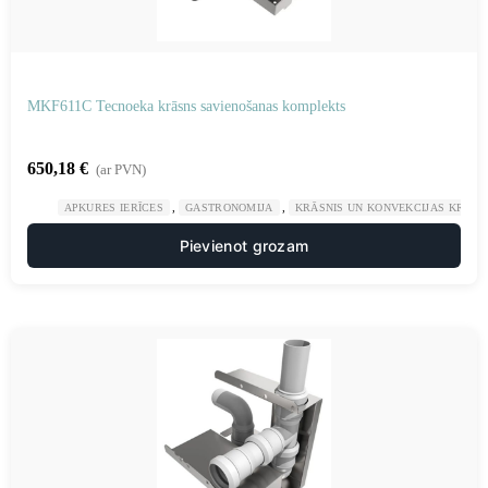
MKF611C Tecnoeka krāsns savienošanas komplekts
650,18
€
(ar PVN)
,
,
APKURES IERĪCES
GASTRONOMIJA
KRĀSNIS UN KONVEKCIJAS KRĀSN
Pievienot grozam