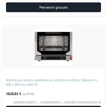
Pievienot grozam
Konvekcijas maizes cepeškrāsns ar mitrinošu evolūciju Nākamās 4 x
600 x 400 mm 3400 W
1628,81
€
(ar PVN)
,
,
APKURES IERĪCES
GASTRONOMIJA
KRĀSNIS UN KONVEKCIJAS KRĀSN