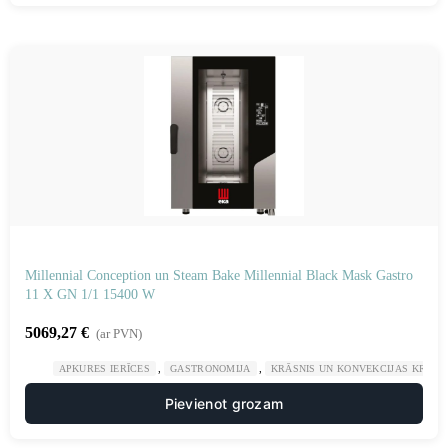
Millennial Conception un Steam Bake Millennial Black Mask Gastro
11 X GN 1/1 15400 W
5069,27
€
(ar PVN)
,
,
APKURES IERĪCES
GASTRONOMIJA
KRĀSNIS UN KONVEKCIJAS KRĀSN
Pievienot grozam