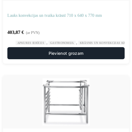
Lauks konvekcijas un tvaika krāsnī 710 x 640 x 770 mm
403,87
€
(ar PVN)
,
,
APKURES IERĪCES
GASTRONOMIJA
KRĀSNIS UN KONVEKCIJAS KRĀSN
Pievienot grozam