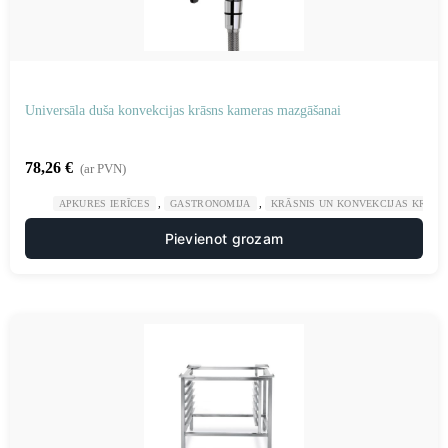
Universāla duša konvekcijas krāsns kameras mazgāšanai
78,26
€
(ar PVN)
,
,
APKURES IERĪCES
GASTRONOMIJA
KRĀSNIS UN KONVEKCIJAS KRĀSN
Pievienot grozam