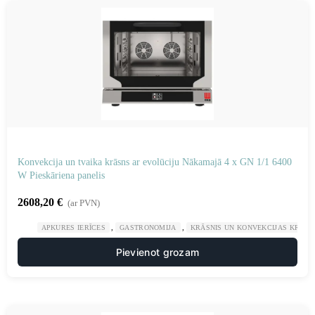
Konvekcija un tvaika krāsns ar evolūciju Nākamajā 4 x GN 1/1 6400
W Pieskāriena panelis
2608,20
€
(ar PVN)
,
,
APKURES IERĪCES
GASTRONOMIJA
KRĀSNIS UN KONVEKCIJAS KRĀSN
Pievienot grozam