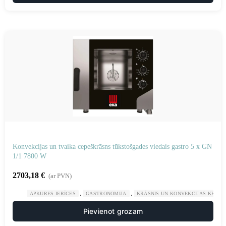
Konvekcijas un tvaika cepeškrāsns tūkstošgades viedais gastro 5 x GN
1/1 7800 W
2703,18
€
(ar PVN)
,
,
APKURES IERĪCES
GASTRONOMIJA
KRĀSNIS UN KONVEKCIJAS KRĀSN
Pievienot grozam