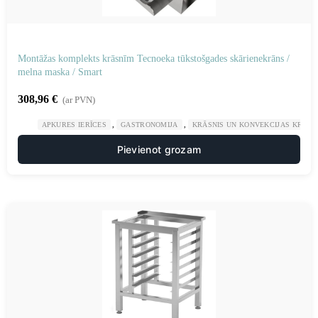
Montāžas komplekts krāsnīm Tecnoeka tūkstošgades skārienekrāns /
melna maska ​​/ Smart
308,96
€
(ar PVN)
,
,
APKURES IERĪCES
GASTRONOMIJA
KRĀSNIS UN KONVEKCIJAS KRĀSN
Pievienot grozam