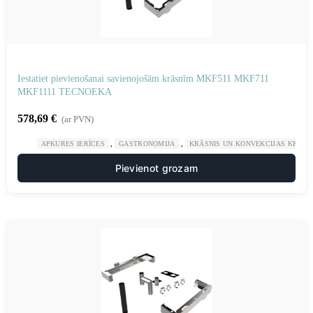
Iestatiet pievienošanai savienojošām krāsnīm MKF511 MKF711
MKF1111 TECNOEKA
578,69
€
(ar PVN)
,
,
APKURES IERĪCES
GASTRONOMIJA
KRĀSNIS UN KONVEKCIJAS KRĀSN
Pievienot grozam