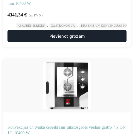
mm 10400 W
4341,34
€
(ar PVN)
,
,
APKURES IERĪCES
GASTRONOMIJA
KRĀSNIS UN KONVEKCIJAS KRĀSN
Pievienot grozam
Konvekcijas un tvaika cepeškrāsns tūkstošgades viedais gastro 7 x GN
1/1 10400 W