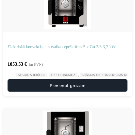
Elektriskā konvekcija un tvaika cepeškrāsns 5 x Gn 2/3 3,2 kW
1853,53
€
(ar PVN)
,
,
APKURES IERĪCES
GASTRONOMIJA
KRĀSNIS UN KONVEKCIJAS KRĀSN
Pievienot grozam