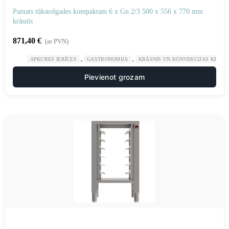
Pamats tūkstošgades kompaktam 6 x Gn 2/3 500 x 556 x 770 mm
krāsnīs
871,40
€
(ar PVN)
,
,
APKURES IERĪCES
GASTRONOMIJA
KRĀSNIS UN KONVEKCIJAS KRĀSN
Pievienot grozam