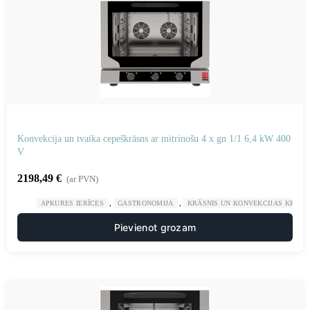
Konvekcija un tvaika cepeškrāsns ar mitrinošu 4 x gn 1/1 6,4 kW 400
V
2198,49
€
(ar PVN)
,
,
APKURES IERĪCES
GASTRONOMIJA
KRĀSNIS UN KONVEKCIJAS KRĀSN
Pievienot grozam