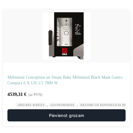
Millennial Conception un Steam Bake Millennial Black Mask Gastro
Compact 6 X GN 1/1 7800 W
4539,31
€
(ar PVN)
,
,
APKURES IERĪCES
GASTRONOMIJA
KRĀSNIS UN KONVEKCIJAS KRĀSN
Pievienot grozam