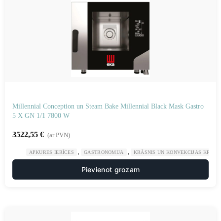
Millennial Conception un Steam Bake Millennial Black Mask Gastro
5 X GN 1/1 7800 W
3522,55
€
(ar PVN)
,
,
APKURES IERĪCES
GASTRONOMIJA
KRĀSNIS UN KONVEKCIJAS KRĀSN
Pievienot grozam