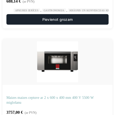
688,14
€
(ar PVN)
,
,
APKURES IERĪCES
GASTRONOMIJA
KRĀSNIS UN KONVEKCIJAS KRĀSN
Pievienot grozam
Maizes maizes ceptuve ar 2 x 600 x 400 mm 400 V 5500 W
miglošanu
3757,00
€
(ar PVN)