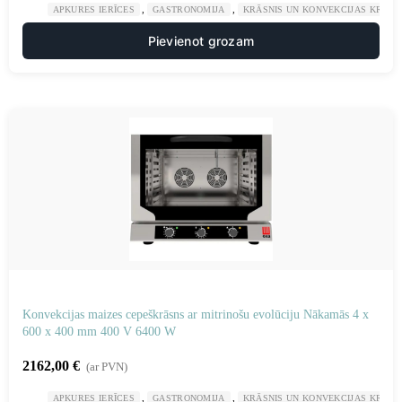
,
,
APKURES IERĪCES
GASTRONOMIJA
KRĀSNIS UN KONVEKCIJAS KRĀSN
Pievienot grozam
Konvekcijas maizes cepeškrāsns ar mitrinošu evolūciju Nākamās 4 x
600 x 400 mm 400 V 6400 W
2162,00
€
(ar PVN)
,
,
APKURES IERĪCES
GASTRONOMIJA
KRĀSNIS UN KONVEKCIJAS KRĀSN