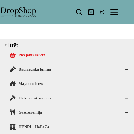
Filtrēt
Pieejams uzreiz
+
Rūpnieciskā ķīmija
+
Māja un dārzs
+
Elektroinstrumenti
+
Gastronomija
+
HENDI – HoReCa