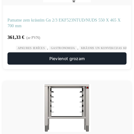
Pamatne zem krāsnīm Gn 2/3 EKF523NTUD/NUDS 550 X 465 X
700 mm
361,33
€
(ar PVN)
,
,
APKURES IERĪCES
GASTRONOMIJA
KRĀSNIS UN KONVEKCIJAS KRĀSN
Pievienot grozam