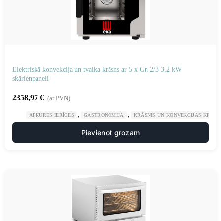
Elektriskā konvekcija un tvaika krāsns ar 5 x Gn 2/3 3,2 kW
skārienpaneli
2358,97
€
(ar PVN)
,
,
APKURES IERĪCES
GASTRONOMIJA
KRĀSNIS UN KONVEKCIJAS KRĀSN
Pievienot grozam