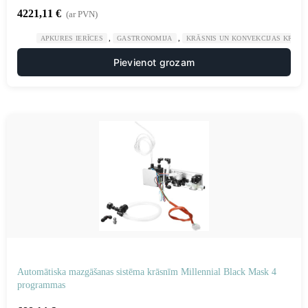
4221,11
€
(ar PVN)
,
,
APKURES IERĪCES
GASTRONOMIJA
KRĀSNIS UN KONVEKCIJAS KRĀSN
Pievienot grozam
Automātiska mazgāšanas sistēma krāsnīm Millennial Black Mask 4
programmas