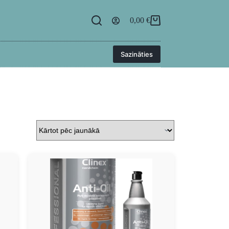
egāde
BUJ
Kontakti
Ielogoties
0,00
€
Sazināties