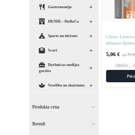
+
Gastronomija
+
HENDI – HoReCa
+
Sports un tūrisms
Clinex Lastrico
tīrīšanas šķidr
+
Svari
5,06
€
(ar PVN
Darbnīcas studijas
,
GRĪDAS
+
garāža
Pie
+
Veselība un skaistums
Produkta cena
Brendi