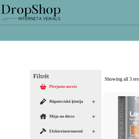
info@dropshop.lv
26661515
Filtrēt
Showing all 3 res
Pieejams uzreiz
+
Rūpnieciskā ķīmija
+
Māja un dārzs
+
Elektroinstrumenti