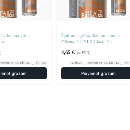
 1L betona grīdas
Šķidrums grīdu, flīžu un akmens
ums
tīrīšanai CLINEX Glazur 1L
4,65
€
)
(ar PVN)
,
,
,
RŪPNIECISKĀ ĶĪMIJA
TĪRĪBAS UZTURĒŠANA
GRĪDAS
RŪPNIECISKĀ ĶĪMIJA
TĪ
vienot grozam
Pievienot grozam