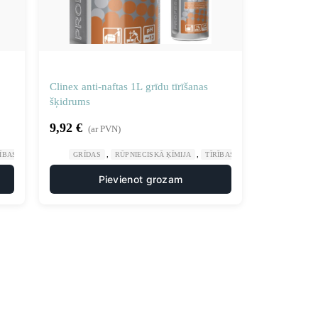
Clinex anti-naftas 1L grīdu tīrīšanas
šķidrums
9,92
€
(ar PVN)
,
,
RĪBAS UZTURĒŠANA
GRĪDAS
RŪPNIECISKĀ ĶĪMIJA
TĪRĪBAS UZTURĒŠANA
Pievienot grozam