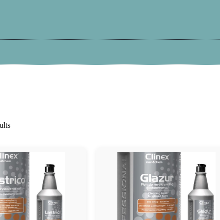
Kā iepirkties?
Atteikums
Garantija
Pi
ults