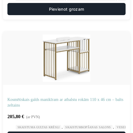
Pievienot grozam
Kosmētiskais galds manikīram ar atbalstu rokām 110 x 46 cm – balts
zeltains
205,80
€
(ar PVN)
,
,
SKAISTUMA GULTAS KRĒSLI
SKAISTUMKOPŠANAS SALONS
VESELĪBA