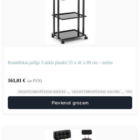
Kosmētikas palīgs 3 stikla plaukti 55 x 41 x 80 cm – melns
161,01
€
(ar PVN)
,
,
SKAISTUMKOPŠANAS IERĪCES
SKAISTUMKOPŠANAS SALONS
VESELĪB
Pievienot grozam