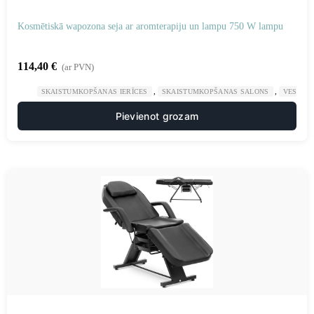
Kosmētiskā wapozona seja ar aromterapiju un lampu 750 W lampu
114,40
€
(ar PVN)
,
,
SKAISTUMKOPŠANAS IERĪCES
SKAISTUMKOPŠANAS SALONS
VESELĪB
Pievienot grozam