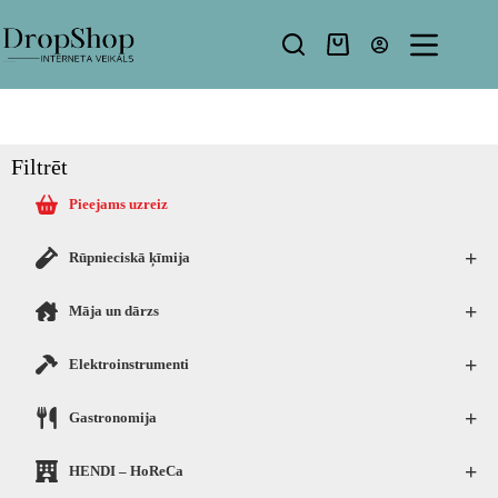
Filtrēt
Pieejams uzreiz
+
Rūpnieciskā ķīmija
+
Māja un dārzs
+
Elektroinstrumenti
+
Gastronomija
+
HENDI – HoReCa