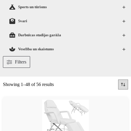
+
Sports un tūrisms
+
Svari
+
Darbnīcas studijas garāža
+
Veselība un skaistums
Filters
Showing 1–48 of 56 results