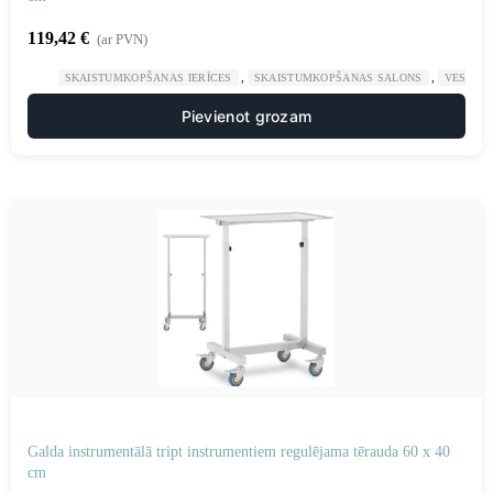
119,42
€
(ar PVN)
,
,
SKAISTUMKOPŠANAS IERĪCES
SKAISTUMKOPŠANAS SALONS
VESELĪB
Pievienot grozam
Galda instrumentālā tript instrumentiem regulējama tērauda 60 x 40
cm