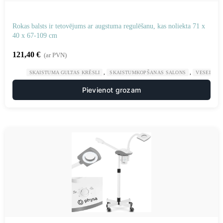
Rokas balsts ir tetovējums ar augstuma regulēšanu, kas noliekta 71 x
40 x 67-109 cm
121,40
€
(ar PVN)
,
,
SKAISTUMA GULTAS KRĒSLI
SKAISTUMKOPŠANAS SALONS
VESELĪBA
Pievienot grozam