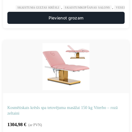
,
,
SKAISTUMA GULTAS KRĒSLI
SKAISTUMKOPŠANAS SALONS
VESELĪBA
Pievienot grozam
Kosmētiskais krēsls spa tetovējuma masāžai 150 kg Viterbo – rozā
zeltaini
1304,98
€
(ar PVN)