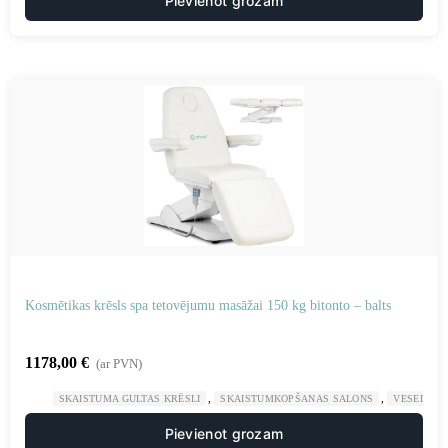
Pievienot grozam
Kosmētikas krēsls spa tetovējumu masāžai 150 kg bitonto – balts
1178,00
€
(ar PVN)
,
,
SKAISTUMA GULTAS KRĒSLI
SKAISTUMKOPŠANAS SALONS
VESELĪBA
Pievienot grozam