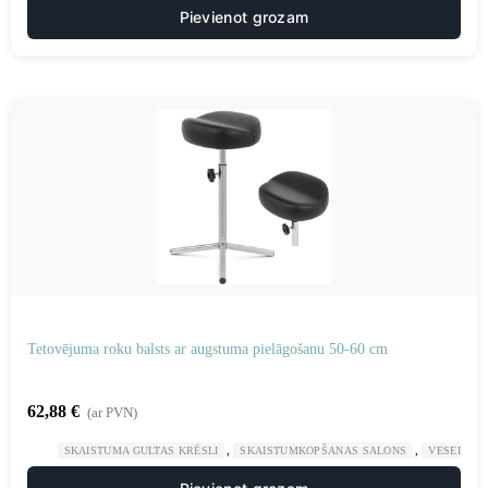
Pievienot grozam
Tetovējuma roku balsts ar augstuma pielāgošanu 50-60 cm
62,88
€
(ar PVN)
,
,
SKAISTUMA GULTAS KRĒSLI
SKAISTUMKOPŠANAS SALONS
VESELĪBA