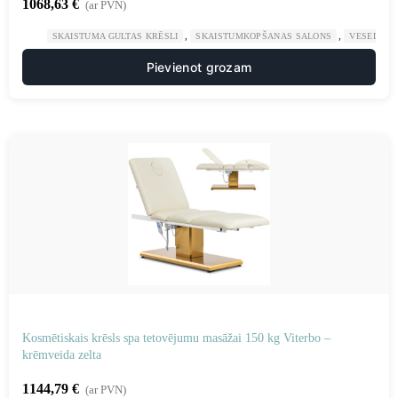
1068,63
€
(ar PVN)
,
,
SKAISTUMA GULTAS KRĒSLI
SKAISTUMKOPŠANAS SALONS
VESELĪBA
Pievienot grozam
Kosmētiskais krēsls spa tetovējumu masāžai 150 kg Viterbo –
krēmveida zelta
1144,79
€
(ar PVN)