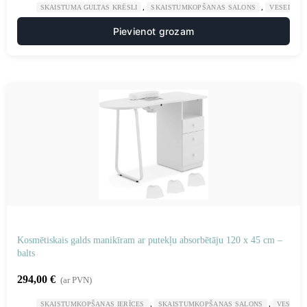
,
,
SKAISTUMA GULTAS KRĒSLI
SKAISTUMKOPŠANAS SALONS
VESELĪBA
Pievienot grozam
Kosmētiskais galds manikīram ar putekļu absorbētāju 120 x 45 cm –
balts
294,00
€
(ar PVN)
,
,
SKAISTUMKOPŠANAS IERĪCES
SKAISTUMKOPŠANAS SALONS
VESELĪB