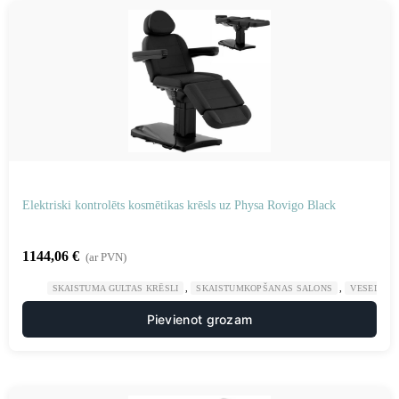
Elektriski kontrolēts kosmētikas krēsls uz Physa Rovigo Black
1144,06
€
(ar PVN)
,
,
SKAISTUMA GULTAS KRĒSLI
SKAISTUMKOPŠANAS SALONS
VESELĪBA
Pievienot grozam