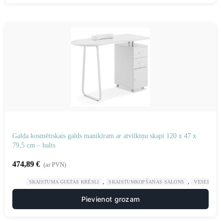
Galda kosmētiskais galds manikīram ar atvilktņu skapi 120 x 47 x
79,5 cm – balts
474,89
€
(ar PVN)
,
,
SKAISTUMA GULTAS KRĒSLI
SKAISTUMKOPŠANAS SALONS
VESELĪBA
Pievienot grozam