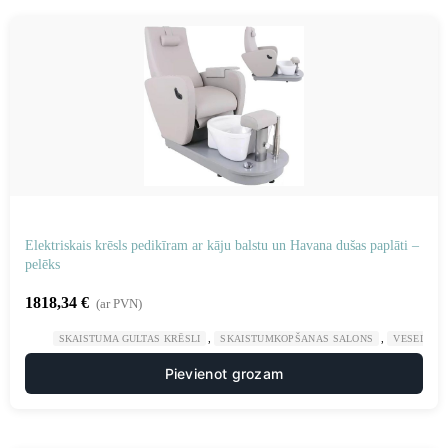
Elektriskais krēsls pedikīram ar kāju balstu un Havana dušas paplāti –
pelēks
1818,34
€
(ar PVN)
,
,
SKAISTUMA GULTAS KRĒSLI
SKAISTUMKOPŠANAS SALONS
VESELĪBA
Pievienot grozam