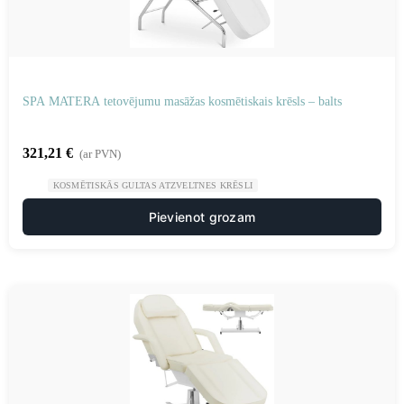
SPA MATERA tetovējumu masāžas kosmētiskais krēsls – balts
321,21
€
(ar PVN)
KOSMĒTISKĀS GULTAS ATZVELTNES KRĒSLI
Pievienot grozam