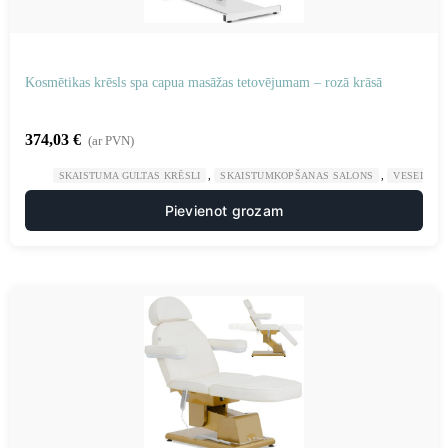
Kosmētikas krēsls spa capua masāžas tetovējumam – rozā krāsā
374,03
€
(ar PVN)
,
,
SKAISTUMA GULTAS KRĒSLI
SKAISTUMKOPŠANAS SALONS
VESELĪBA
Pievienot grozam