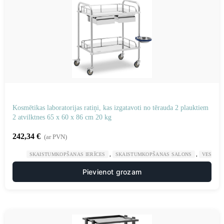
Kosmētikas laboratorijas ratiņi, kas izgatavoti no tērauda 2 plauktiem
2 atvilktnes 65 x 60 x 86 cm 20 kg
242,34
€
(ar PVN)
,
,
SKAISTUMKOPŠANAS IERĪCES
SKAISTUMKOPŠANAS SALONS
VESELĪB
Pievienot grozam