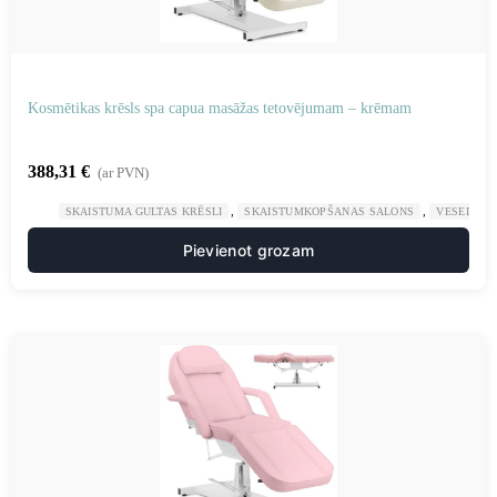
Kosmētikas krēsls spa capua masāžas tetovējumam – krēmam
388,31
€
(ar PVN)
,
,
SKAISTUMA GULTAS KRĒSLI
SKAISTUMKOPŠANAS SALONS
VESELĪBA
Pievienot grozam