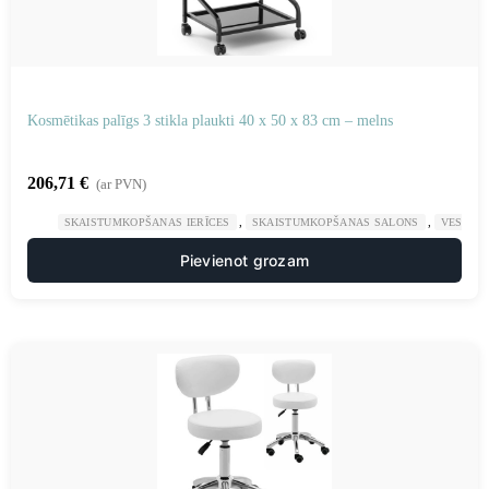
Kosmētikas palīgs 3 stikla plaukti 40 x 50 x 83 cm – melns
206,71
€
(ar PVN)
,
,
SKAISTUMKOPŠANAS IERĪCES
SKAISTUMKOPŠANAS SALONS
VESELĪB
Pievienot grozam