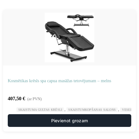
Kosmētikas krēsls spa capua masāžas tetovējumam – melns
407,50
€
(ar PVN)
,
,
SKAISTUMA GULTAS KRĒSLI
SKAISTUMKOPŠANAS SALONS
VESELĪBA
Pievienot grozam