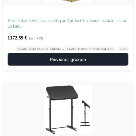
Kosmētikas krēsls, kas karsēts par Aprilia tetovēšanas masāžu – baltu
un baltu
1172,59
€
(ar PVN)
,
,
SKAISTUMA GULTAS KRĒSLI
SKAISTUMKOPŠANAS SALONS
VESELĪBA
Pievienot grozam