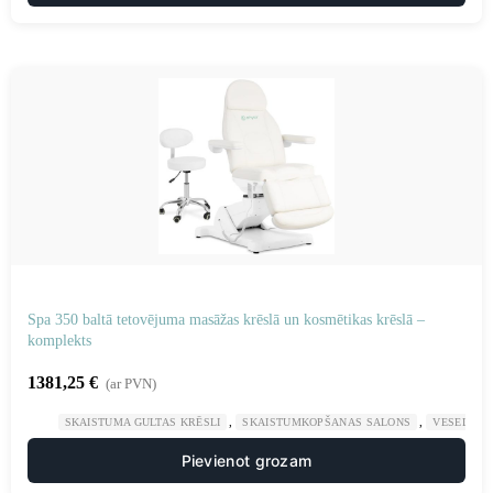
Spa 350 baltā tetovējuma masāžas krēslā un kosmētikas krēslā –
komplekts
1381,25
€
(ar PVN)
,
,
SKAISTUMA GULTAS KRĒSLI
SKAISTUMKOPŠANAS SALONS
VESELĪBA
Pievienot grozam