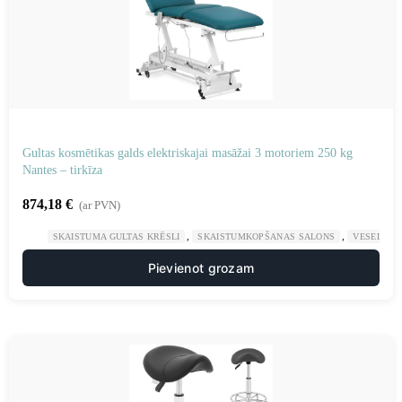
Gultas kosmētikas galds elektriskajai masāžai 3 motoriem 250 kg
Nantes – tirkīza
874,18
€
(ar PVN)
,
,
SKAISTUMA GULTAS KRĒSLI
SKAISTUMKOPŠANAS SALONS
VESELĪBA
Pievienot grozam