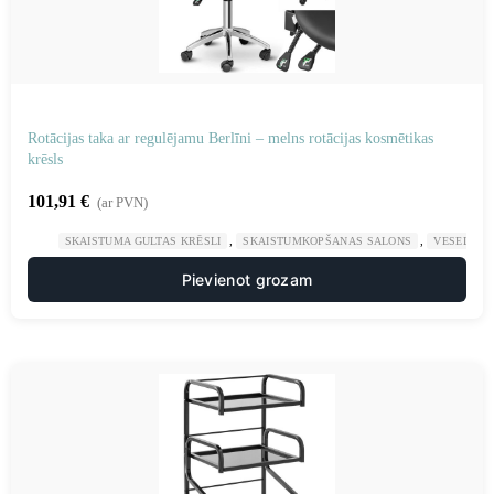
Rotācijas taka ar regulējamu Berlīni – melns rotācijas kosmētikas
krēsls
101,91
€
(ar PVN)
,
,
SKAISTUMA GULTAS KRĒSLI
SKAISTUMKOPŠANAS SALONS
VESELĪBA
Pievienot grozam