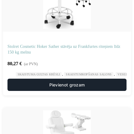
Stolret Cosmetic Hoker Sather stāvēja uz Frankfurtes riteņiem līdz
150 kg melnu
80,27
€
(ar PVN)
,
,
SKAISTUMA GULTAS KRĒSLI
SKAISTUMKOPŠANAS SALONS
VESELĪBA
Pievienot grozam