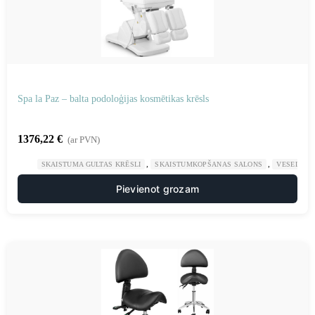
Spa la Paz – balta podoloģijas kosmētikas krēsls
1376,22
€
(ar PVN)
,
,
SKAISTUMA GULTAS KRĒSLI
SKAISTUMKOPŠANAS SALONS
VESELĪBA
Pievienot grozam