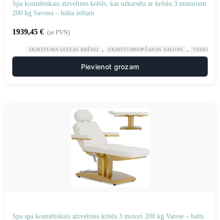
Spa kosmētiskais atzveltnes krēsls, kas uzkarsēts ar krēslu 3 motoriem
200 kg Savona – balta zeltain
1939,45
€
(ar PVN)
,
,
SKAISTUMA GULTAS KRĒSLI
SKAISTUMKOPŠANAS SALONS
VESELĪBA
Pievienot grozam
Spa spa kosmētiskais atzveltnes krēsls 3 motori 200 kg Varese – balts