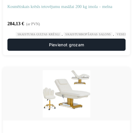
Kosmētiskais krēsls tetovējumu masāžai 200 kg imola – melna
284,13
€
(ar PVN)
,
,
SKAISTUMA GULTAS KRĒSLI
SKAISTUMKOPŠANAS SALONS
VESELĪBA
Pievienot grozam