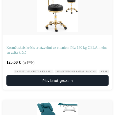
Kosmētiskais krēsls ar atzveltni uz riteņiem līdz 150 kg GELA melns
un zelta krāsā
125,60
€
(ar PVN)
,
,
SKAISTUMA GULTAS KRĒSLI
SKAISTUMKOPŠANAS SALONS
VESELĪBA
Pievienot grozam