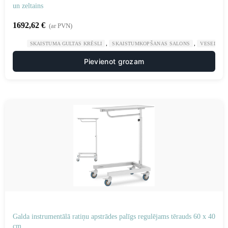
un zeltains
1692,62
€
(ar PVN)
,
,
SKAISTUMA GULTAS KRĒSLI
SKAISTUMKOPŠANAS SALONS
VESELĪBA
Pievienot grozam
Galda instrumentālā ratiņu apstrādes palīgs regulējams tērauds 60 x 40
cm