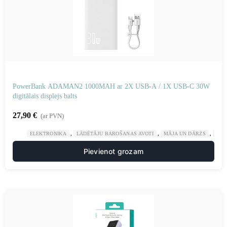
PowerBank ADAMAN2 1000MAH ar 2X USB-A / 1X USB-C 30W
digitālais displejs balts
27,90
€
(ar PVN)
,
,
,
ELEKTRONIKA
LĀDĒTĀJU BAROŠANAS AVOTI
MĀJA UN DĀRZS
POW
Pievienot grozam