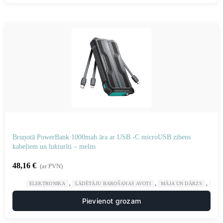
Bruņotā PowerBank 1000mah āra ar USB -C microUSB zibens
kabeļiem un lukturīti – melns
48,16
€
(ar PVN)
,
,
,
ELEKTRONIKA
LĀDĒTĀJU BAROŠANAS AVOTI
MĀJA UN DĀRZS
POW
Pievienot grozam