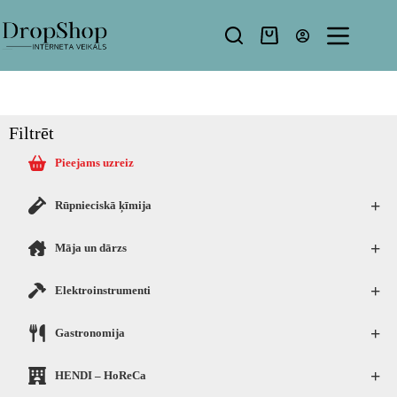
Filtrēt
Pieejams uzreiz
+
Rūpnieciskā ķīmija
+
Māja un dārzs
+
Elektroinstrumenti
+
Gastronomija
+
HENDI – HoReCa