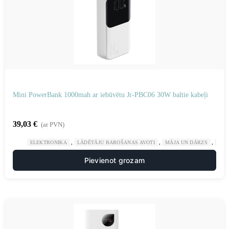
Mini PowerBank 1000mah ar iebūvētu Jr-PBC06 30W baltie kabeļi
39,03
€
(ar PVN)
,
,
,
ELEKTRONIKA
LĀDĒTĀJU BAROŠANAS AVOTI
MĀJA UN DĀRZS
POW
Pievienot grozam