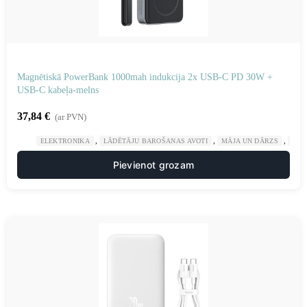
Magnētiskā PowerBank 1000mah indukcija 2x USB-C PD 30W +
USB-C kabeļa-melns
37,84
€
(ar PVN)
,
,
,
ELEKTRONIKA
LĀDĒTĀJU BAROŠANAS AVOTI
MĀJA UN DĀRZS
POW
Pievienot grozam