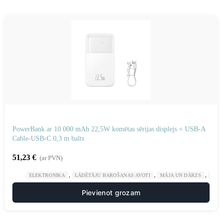
PowerBank ar 10 000 mAh 22,5W komētas sērijas displejs + USB-A
Cable-USB-C 0,3 m balts
51,23
€
(ar PVN)
,
,
,
ELEKTRONIKA
LĀDĒTĀJU BAROŠANAS AVOTI
MĀJA UN DĀRZS
POW
Pievienot grozam