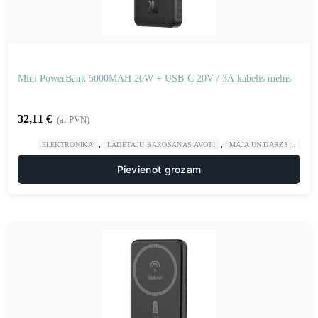
Mini PowerBank 5000MAH 20W + USB-C 20V / 3A kabelis melns
32,11
€
(ar PVN)
,
,
,
ELEKTRONIKA
LĀDĒTĀJU BAROŠANAS AVOTI
MĀJA UN DĀRZS
POW
Pievienot grozam