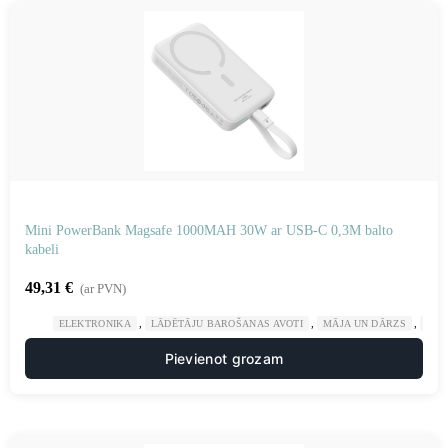
Mini PowerBank Magsafe 1000MAH 30W ar USB-C 0,3M balto
kabeli
49,31
€
(ar PVN)
,
,
,
ELEKTRONIKA
LĀDĒTĀJU BAROŠANAS AVOTI
MĀJA UN DĀRZS
POW
Pievienot grozam