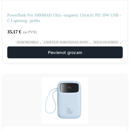
PowerBank Pro 1000MAH Ultra -magnetic Ultractic PD 20W USB -
C Lightning -pelēks
35,17
€
(ar PVN)
,
,
,
ELEKTRONIKA
LĀDĒTĀJU BAROŠANAS AVOTI
MĀJA UN DĀRZS
POW
Pievienot grozam