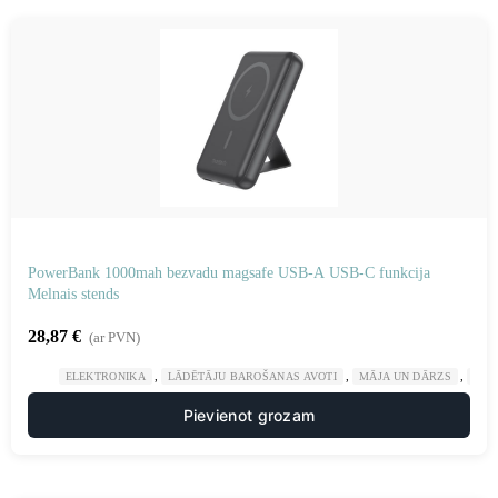
PowerBank 1000mah bezvadu magsafe USB-A USB-C funkcija
Melnais stends
28,87
€
(ar PVN)
,
,
,
ELEKTRONIKA
LĀDĒTĀJU BAROŠANAS AVOTI
MĀJA UN DĀRZS
POW
Pievienot grozam