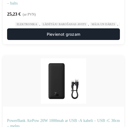
– balts
25,23
€
(ar PVN)
,
,
,
ELEKTRONIKA
LĀDĒTĀJU BAROŠANAS AVOTI
MĀJA UN DĀRZS
POW
Pievienot grozam
PowerBank AirPow 20W 1000mah ar USB -A kabeli – USB -C 30cm
– melns