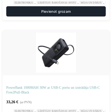
,
,
,
ELEKTRONIKA
LĀDĒTĀJU BAROŠANAS AVOTI
MĀJA UN DĀRZS
POW
Pievienot grozam
PowerBank 1000MAH 30W ar USB-C portu un izstrādāja USB-C
Free2Pull-Black
33,26
€
(ar PVN)
,
,
,
ELEKTRONIKA
LĀDĒTĀJU BAROŠANAS AVOTI
MĀJA UN DĀRZS
POW