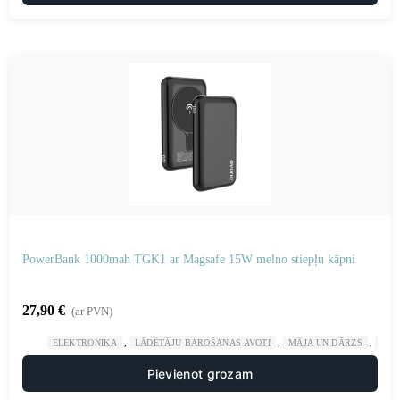
PowerBank 1000mah TGK1 ar Magsafe 15W melno stiepļu kāpni
27,90
€
(ar PVN)
,
,
,
ELEKTRONIKA
LĀDĒTĀJU BAROŠANAS AVOTI
MĀJA UN DĀRZS
POW
Pievienot grozam