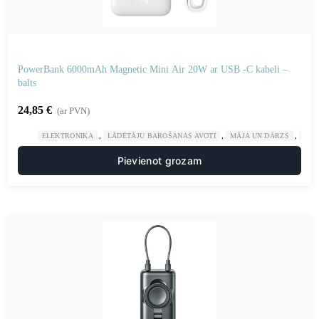
PowerBank 6000mAh Magnetic Mini Air 20W ar USB -C kabeli –
balts
24,85
€
(ar PVN)
,
,
,
ELEKTRONIKA
LĀDĒTĀJU BAROŠANAS AVOTI
MĀJA UN DĀRZS
POW
Pievienot grozam