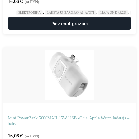
16,06
€
(ar PVN)
,
,
,
ELEKTRONIKA
LĀDĒTĀJU BAROŠANAS AVOTI
MĀJA UN DĀRZS
POW
Pievienot grozam
Mini PowerBank 5000MAH 15W USB -C un Apple Watch lādētājs –
balts
16,06
€
(ar PVN)