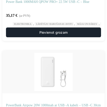
Power Bank 1000MAH QPOW PRO+ 22.5W USB -C – Blue
35,17
€
(ar PVN)
,
,
,
ELEKTRONIKA
LĀDĒTĀJU BAROŠANAS AVOTI
MĀJA UN DĀRZS
POW
Pievienot grozam
PowerBank Airpow 20W 1000mah ar USB -A kabeli – USB -C 30cm