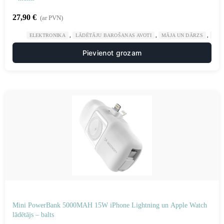
27,90
€
(ar PVN)
,
,
,
ELEKTRONIKA
LĀDĒTĀJU BAROŠANAS AVOTI
MĀJA UN DĀRZS
POW
Pievienot grozam
Mini PowerBank 5000MAH 15W iPhone Lightning un Apple Watch
lādētājs – balts