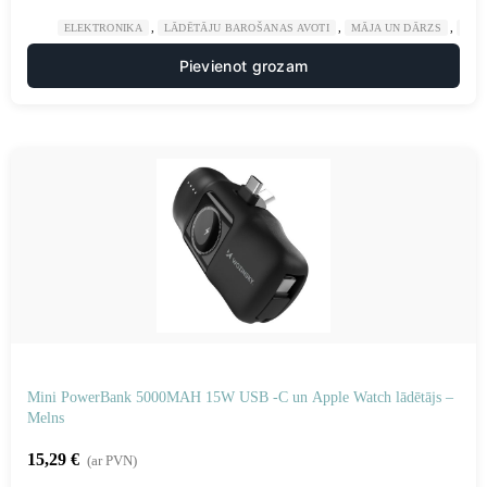
,
,
,
ELEKTRONIKA
LĀDĒTĀJU BAROŠANAS AVOTI
MĀJA UN DĀRZS
POW
Pievienot grozam
Mini PowerBank 5000MAH 15W USB -C un Apple Watch lādētājs –
Melns
15,29
€
(ar PVN)