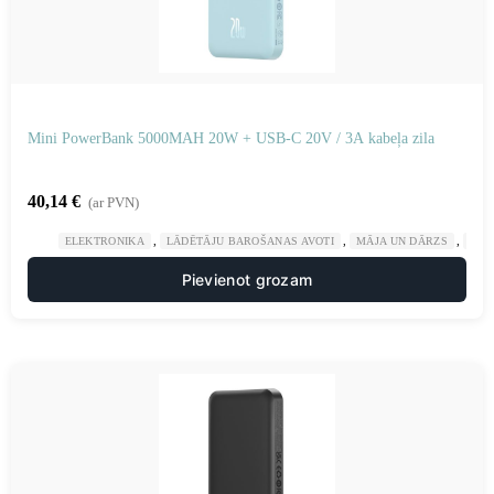
Mini PowerBank 5000MAH 20W + USB-C 20V / 3A kabeļa zila
40,14
€
(ar PVN)
,
,
,
ELEKTRONIKA
LĀDĒTĀJU BAROŠANAS AVOTI
MĀJA UN DĀRZS
POW
Pievienot grozam