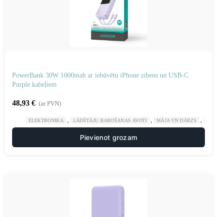
PowerBank 30W 1000mah ar iebūvētu iPhone zibens un USB-C
Purple kabeļiem
48,93
€
(ar PVN)
,
,
,
ELEKTRONIKA
LĀDĒTĀJU BAROŠANAS AVOTI
MĀJA UN DĀRZS
POW
Pievienot grozam