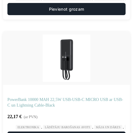
Pievienot grozam
PowerBank 10000 MAH 22,5W USB-USB-C MICRO USB ar USB-
C un Lightning Cable-Black
22,17
€
(ar PVN)
,
,
,
ELEKTRONIKA
LĀDĒTĀJU BAROŠANAS AVOTI
MĀJA UN DĀRZS
POW