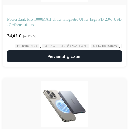
PowerBank Pro 1000MAH Ultra -magnetic Ultra -high PD 20W USB
-C zibens -titāns
34,02
€
(ar PVN)
,
,
,
ELEKTRONIKA
LĀDĒTĀJU BAROŠANAS AVOTI
MĀJA UN DĀRZS
POW
Pievienot grozam