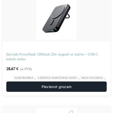
Bezvadu PowerBank 1000mah 20w magsafe ar statīvu + USB-C
kabelis melns
28,67
€
(ar PVN)
,
,
,
ELEKTRONIKA
LĀDĒTĀJU BAROŠANAS AVOTI
MĀJA UN DĀRZS
POW
Pievienot grozam