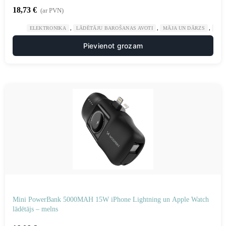
18,73
€
(ar PVN)
,
,
,
ELEKTRONIKA
LĀDĒTĀJU BAROŠANAS AVOTI
MĀJA UN DĀRZS
POW
Pievienot grozam
Mini PowerBank 5000MAH 15W iPhone Lightning un Apple Watch
lādētājs – melns