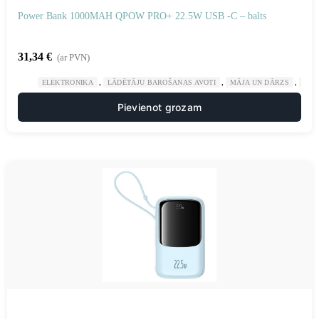
Power Bank 1000MAH QPOW PRO+ 22.5W USB -C – balts
31,34
€
(ar PVN)
,
,
,
ELEKTRONIKA
LĀDĒTĀJU BAROŠANAS AVOTI
MĀJA UN DĀRZS
POW
Pievienot grozam