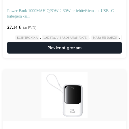
Power Bank 1000MAH QPOW 2 30W ar iebūvētiem -in USB -C
kabeļiem -zili
27,14
€
(ar PVN)
,
,
,
ELEKTRONIKA
LĀDĒTĀJU BAROŠANAS AVOTI
MĀJA UN DĀRZS
POW
Pievienot grozam