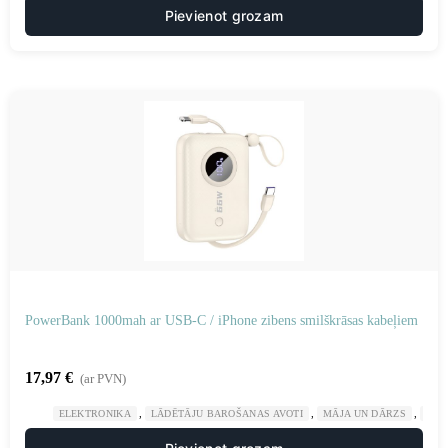
Pievienot grozam
PowerBank 1000mah ar USB-C / iPhone zibens smilškrāsas kabeļiem
17,97
€
(ar PVN)
,
,
,
ELEKTRONIKA
LĀDĒTĀJU BAROŠANAS AVOTI
MĀJA UN DĀRZS
POW