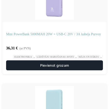
Mini PowerBank 5000MAH 20W + USB-C 20V / 3A kabeļa Purvoy
36,31
€
(ar PVN)
,
,
,
ELEKTRONIKA
LĀDĒTĀJU BAROŠANAS AVOTI
MĀJA UN DĀRZS
POW
Pievienot grozam