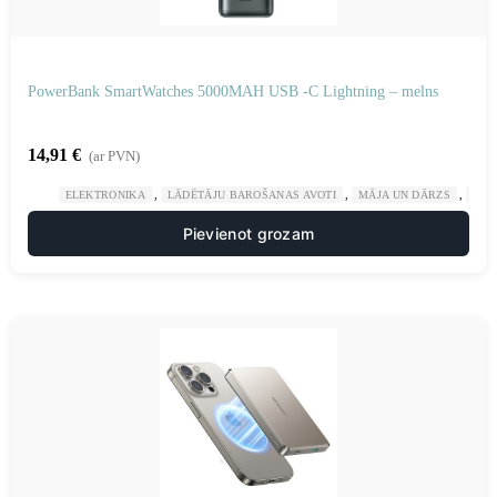
PowerBank SmartWatches 5000MAH USB -C Lightning – melns
14,91
€
(ar PVN)
,
,
,
ELEKTRONIKA
LĀDĒTĀJU BAROŠANAS AVOTI
MĀJA UN DĀRZS
POW
Pievienot grozam