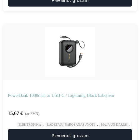
Pievienot grozam
PowerBank 1000mah ar USB-C / Lightning Black kabeļiem
15,67
€
(ar PVN)
,
,
,
ELEKTRONIKA
LĀDĒTĀJU BAROŠANAS AVOTI
MĀJA UN DĀRZS
POW
Pievienot grozam