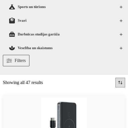
+
Sports un tūrisms
+
Svari
+
Darbnīcas studijas garāža
+
Veselība un skaistums
Filters
Showing all 47 results