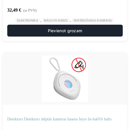
32,49
€
(ar PVN)
,
,
ELEKTRONIKA
MĀJA UN DĀRZS
NOVĒROŠANAS KAMERAS
Pievienot grozam
Detektors Detektors slēptās kameras baseus heyo bs-ha016 balts