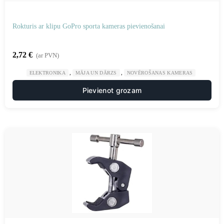
Rokturis ar klipu GoPro sporta kameras pievienošanai
2,72
€
(ar PVN)
,
,
ELEKTRONIKA
MĀJA UN DĀRZS
NOVĒROŠANAS KAMERAS
Pievienot grozam