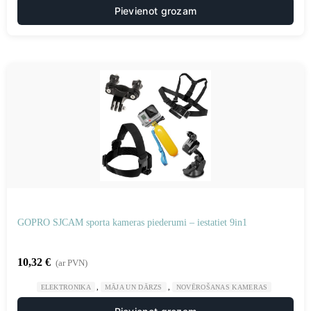
Pievienot grozam
GOPRO SJCAM sporta kameras piederumi – iestatiet 9in1
10,32
€
(ar PVN)
,
,
ELEKTRONIKA
MĀJA UN DĀRZS
NOVĒROŠANAS KAMERAS