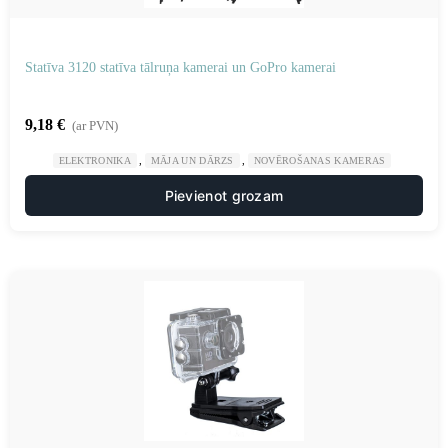
Statīva 3120 statīva tālruņa kamerai un GoPro kamerai
9,18
€
(ar PVN)
,
,
ELEKTRONIKA
MĀJA UN DĀRZS
NOVĒROŠANAS KAMERAS
Pievienot grozam