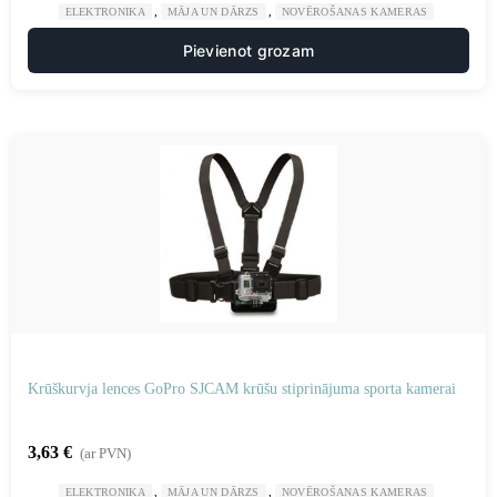
,
,
ELEKTRONIKA
MĀJA UN DĀRZS
NOVĒROŠANAS KAMERAS
Pievienot grozam
Krūškurvja lences GoPro SJCAM krūšu stiprinājuma sporta kamerai
3,63
€
(ar PVN)
,
,
ELEKTRONIKA
MĀJA UN DĀRZS
NOVĒROŠANAS KAMERAS