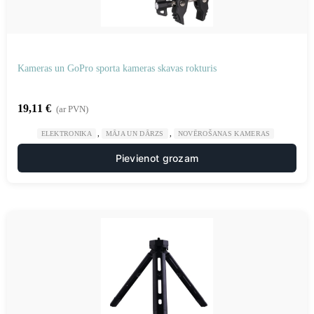
Kameras un GoPro sporta kameras skavas rokturis
19,11
€
(ar PVN)
,
,
ELEKTRONIKA
MĀJA UN DĀRZS
NOVĒROŠANAS KAMERAS
Pievienot grozam