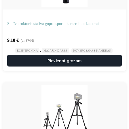
Statīva rokturis statīva gopro sporta kamerai un kamerai
9,18
€
(ar PVN)
,
,
ELEKTRONIKA
MĀJA UN DĀRZS
NOVĒROŠANAS KAMERAS
Pievienot grozam