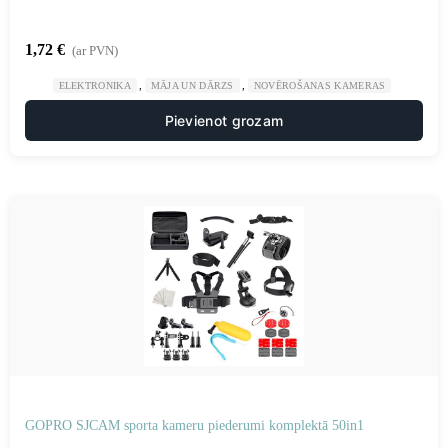
1,72
€
(ar PVN)
,
,
ELEKTRONIKA
MĀJA UN DĀRZS
NOVĒROŠANAS KAMERAS
Pievienot grozam
GOPRO SJCAM sporta kameru piederumi komplektā 50in1