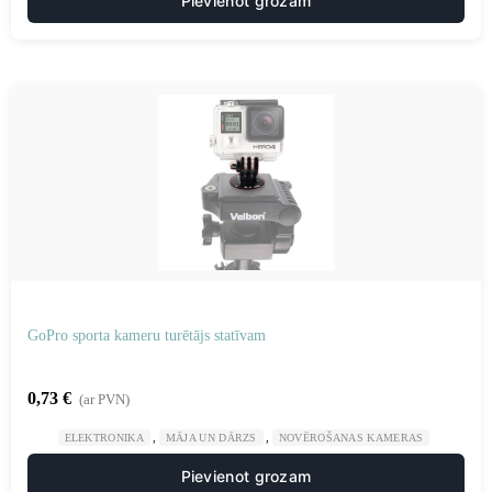
Pievienot grozam
GoPro sporta kameru turētājs statīvam
0,73
€
(ar PVN)
,
,
ELEKTRONIKA
MĀJA UN DĀRZS
NOVĒROŠANAS KAMERAS
Pievienot grozam