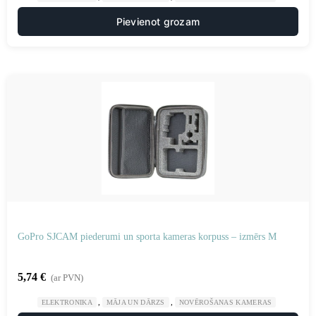
Pievienot grozam
GoPro SJCAM piederumi un sporta kameras korpuss – izmērs M
5,74
€
(ar PVN)
,
,
ELEKTRONIKA
MĀJA UN DĀRZS
NOVĒROŠANAS KAMERAS