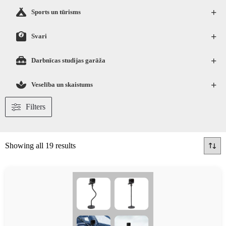
+
Sports un tūrisms
+
Svari
+
Darbnīcas studijas garāža
+
Veselība un skaistums
Filters
Showing all 19 results