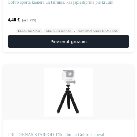
GoPro sporta kamera un tālrunis, kas jāpiestiprina pie krūtīm
4,40
€
(ar PVN)
,
,
ELEKTRONIKA
MĀJA UN DĀRZS
NOVĒROŠANAS KAMERAS
Pievienot grozam
TRI -DIENAS STARPOD Tālrunim un GoPro kamerai