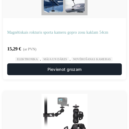
Magnētiskais rokturis sporta kameru gopro zosu kaklam 54cm
15,29
€
(ar PVN)
,
,
ELEKTRONIKA
MĀJA UN DĀRZS
NOVĒROŠANAS KAMERAS
Pievienot grozam