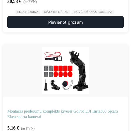
30,58
€
(ar PVN)
,
,
ELEKTRONIKA
MĀJA UN DĀRZS
NOVĒROŠANAS KAMERAS
Pievienot grozam
Montāžas piederumu komplekts ķiverei GoPro DJI Insta360 Sjcam
Eken sporta kamerai
5,16
€
(ar PVN)