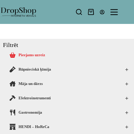
Filtrēt
Pieejams uzreiz
+
Rūpnieciskā ķīmija
+
Māja un dārzs
+
Elektroinstrumenti
+
Gastronomija
+
HENDI – HoReCa