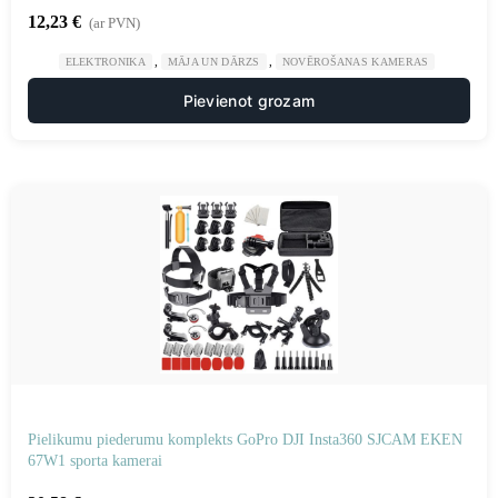
12,23
€
(ar PVN)
,
,
ELEKTRONIKA
MĀJA UN DĀRZS
NOVĒROŠANAS KAMERAS
Pievienot grozam
Pielikumu piederumu komplekts GoPro DJI Insta360 SJCAM EKEN
67W1 sporta kamerai