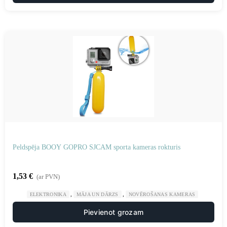
Peldspēja BOOY GOPRO SJCAM sporta kameras rokturis
1,53
€
(ar PVN)
,
,
ELEKTRONIKA
MĀJA UN DĀRZS
NOVĒROŠANAS KAMERAS
Pievienot grozam