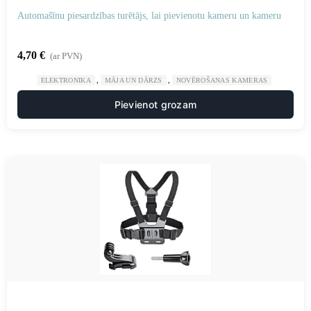
Automašīnu piesardzības turētājs, lai pievienotu kameru un kameru
4,70
€
(ar PVN)
,
,
ELEKTRONIKA
MĀJA UN DĀRZS
NOVĒROŠANAS KAMERAS
Pievienot grozam