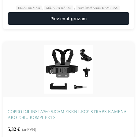
,
,
ELEKTRONIKA
MĀJA UN DĀRZS
NOVĒROŠANAS KAMERAS
Pievienot grozam
GOPRO DJI INSTA360 SJCAM EKEN LECE STRABS KAMENA
AKOTORU KOMPLEKTS
5,32
€
(ar PVN)