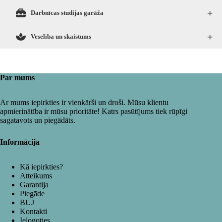
+
Darbnīcas studijas garāža
+
Veselība un skaistums
Par mums
Ar mums iepirkties ir vienkārši un droši. Mūsu klientu
apmierinātība ir mūsu prioritāte! Katrs pasūtījums tiek rūpīgi
sagatavots un piegādāts.
Informācija
Kā iepirkties?
Atteikums
Garantija
Piegāde
BUJ
Kontakti
Ielogoties