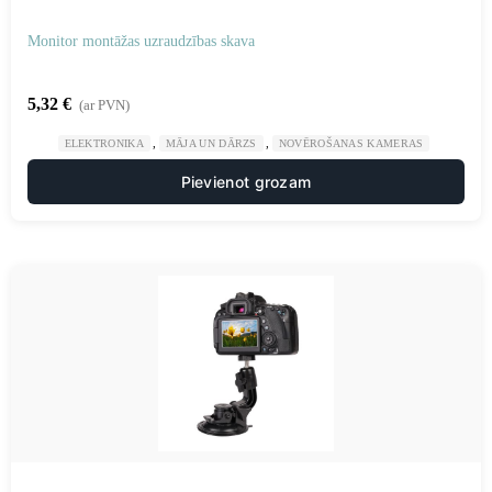
Monitor montāžas uzraudzības skava
5,32
€
(ar PVN)
,
,
ELEKTRONIKA
MĀJA UN DĀRZS
NOVĒROŠANAS KAMERAS
Pievienot grozam