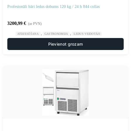
Profesionāli bāri ledus dobums 120 kg / 24 h 844 collas
3200,99
€
(ar PVN)
,
,
ATDZESĒŠANA
GASTRONOMIJA
LEDUS VEIDOTĀJI
Pievienot grozam