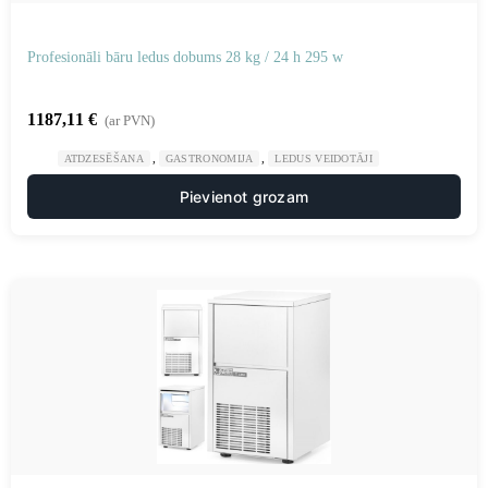
Profesionāli bāru ledus dobums 28 kg / 24 h 295 w
1187,11
€
(ar PVN)
,
,
ATDZESĒŠANA
GASTRONOMIJA
LEDUS VEIDOTĀJI
Pievienot grozam