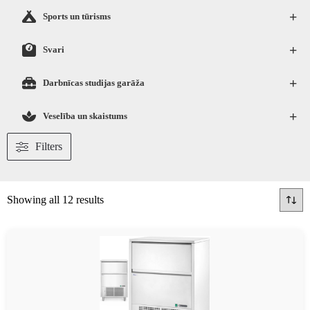
+
Sports un tūrisms
+
Svari
+
Darbnīcas studijas garāža
+
Veselība un skaistums
Filters
Showing all 12 results