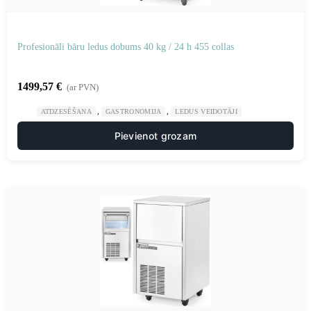
Profesionāli bāru ledus dobums 40 kg / 24 h 455 collas
1499,57
€
(ar PVN)
,
,
ATDZESĒŠANA
GASTRONOMIJA
LEDUS VEIDOTĀJI
Pievienot grozam