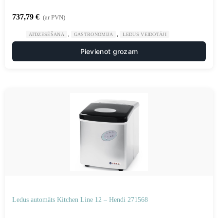
737,79
€
(ar PVN)
,
,
ATDZESĒŠANA
GASTRONOMIJA
LEDUS VEIDOTĀJI
Pievienot grozam
Ledus automāts Kitchen Line 12 – Hendi 271568