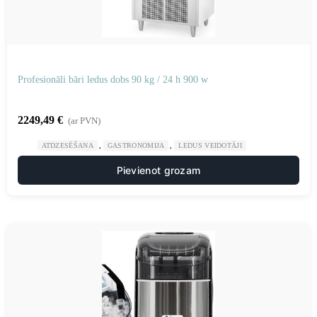
Profesionāli bāri ledus dobs 90 kg / 24 h 900 w
2249,49
€
(ar PVN)
,
,
ATDZESĒŠANA
GASTRONOMIJA
LEDUS VEIDOTĀJI
Pievienot grozam