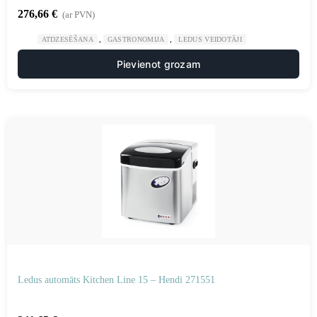
276,66
€
(ar PVN)
,
,
ATDZESĒŠANA
GASTRONOMIJA
LEDUS VEIDOTĀJI
Pievienot grozam
Ledus automāts Kitchen Line 15 – Hendi 271551