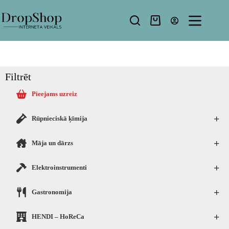
Filtrēt
Pieejams uzreiz
+
Rūpnieciskā ķīmija
+
Māja un dārzs
+
Elektroinstrumenti
+
Gastronomija
+
HENDI – HoReCa