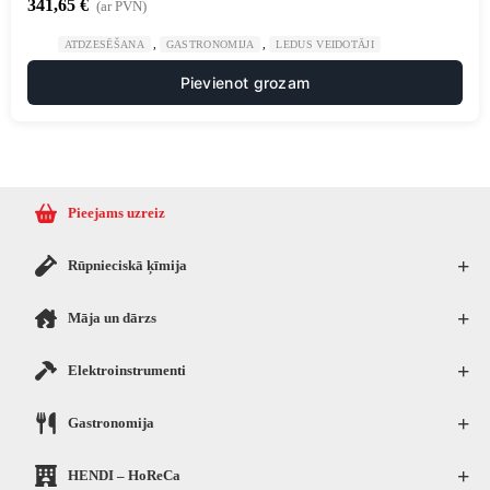
341,65
€
(ar PVN)
,
,
ATDZESĒŠANA
GASTRONOMIJA
LEDUS VEIDOTĀJI
Pievienot grozam
Pieejams uzreiz
+
Rūpnieciskā ķīmija
+
Māja un dārzs
+
Elektroinstrumenti
+
Gastronomija
+
HENDI – HoReCa