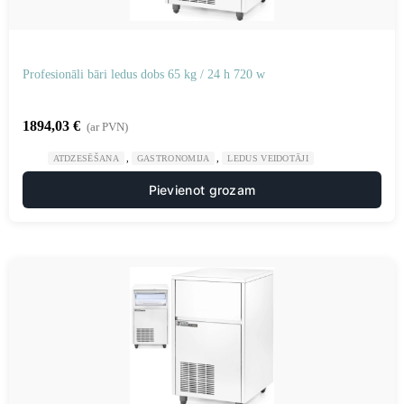
Profesionāli bāri ledus dobs 65 kg / 24 h 720 w
1894,03
€
(ar PVN)
,
,
ATDZESĒŠANA
GASTRONOMIJA
LEDUS VEIDOTĀJI
Pievienot grozam