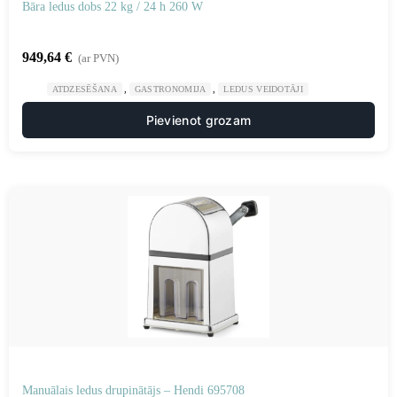
Bāra ledus dobs 22 kg / 24 h 260 W
949,64
€
(ar PVN)
,
,
ATDZESĒŠANA
GASTRONOMIJA
LEDUS VEIDOTĀJI
Pievienot grozam
Manuālais ledus drupinātājs – Hendi 695708