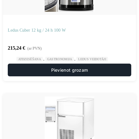
Ledus Cuber 12 kg / 24 h 100 W
215,24
€
(ar PVN)
,
,
ATDZESĒŠANA
GASTRONOMIJA
LEDUS VEIDOTĀJI
Pievienot grozam