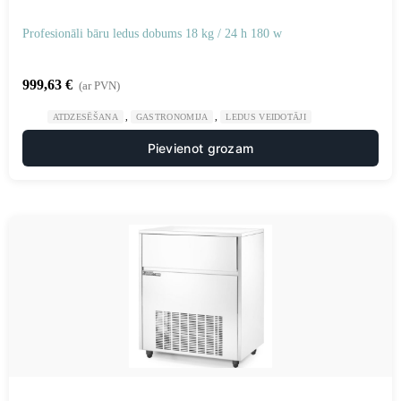
Profesionāli bāru ledus dobums 18 kg / 24 h 180 w
999,63
€
(ar PVN)
,
,
ATDZESĒŠANA
GASTRONOMIJA
LEDUS VEIDOTĀJI
Pievienot grozam