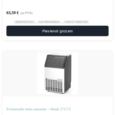
63,59
€
(ar PVN)
,
,
ATDZESĒŠANA
GASTRONOMIJA
LEDUS VEIDOTĀJI
Pievienot grozam
Profesionāls ledus automāts – Hendi 271575