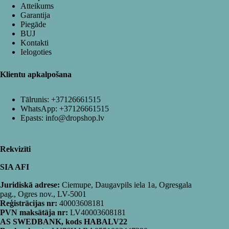
Atteikums
Garantija
Piegāde
BUJ
Kontakti
Ielogoties
Klientu apkalpošana
Tālrunis:
+37126661515
WhatsApp:
+37126661515
Epasts:
info@dropshop.lv
Rekvizīti
SIA AFI
Juridiskā adrese:
Ciemupe, Daugavpils iela 1a, Ogresgala
pag., Ogres nov., LV-5001
Reģistrācijas nr:
40003608181
PVN maksātāja nr:
LV40003608181
AS SWEDBANK, kods HABALV22