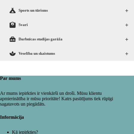
+
Sports un tūrisms
+
Svari
+
Darbnīcas studijas garāža
+
Veselība un skaistums
Par mums
Ar mums iepirkties ir vienkārši un droši. Mūsu klientu
apmierinātība ir mūsu prioritāte! Katrs pasūtījums tiek rūpīgi
sagatavots un piegādāts.
Informācija
Kā iepirkties?