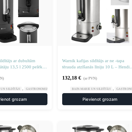
ldītājs ar dubultām
Warnik kafijas sildītājs ar ne -tapa
ātāju 13,5 l 2500 pelēkā
tērauda atzīšanās līniju 10 L – Hendi
211410
132,18
€
VN)
(ar PVN)
,
,
,
UN SILDĪTĀJI
GASTRONOMIJA
PLĪTIS UN DZĒRIENU UZPILDES IEKĀRTAS
BAIN-MARIE UN SILDĪTĀJI
GASTRON
vienot grozam
Pievienot grozam