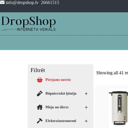
info@dropshop.lv
26661515
Filtrēt
Showing all 41 re
Pieejams uzreiz
+
Rūpnieciskā ķīmija
+
Māja un dārzs
+
Elektroinstrumenti