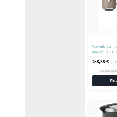
Wawnik par mul
pilēšanu 16 L 
188,38
€
(ar 
BAIN-MARIE 
Pie