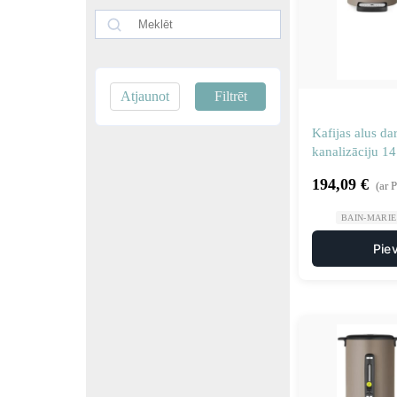
Atjaunot
Filtrēt
Kafijas alus da
kanalizāciju 1
194,09
€
(ar 
BAIN-MARIE 
Pie