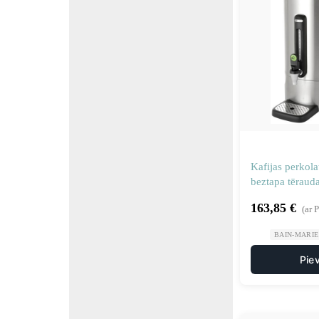
Kafijas perkola
beztapa tērauda
– Hendi 21144
163,85
€
(ar 
BAIN-MARIE 
Pie