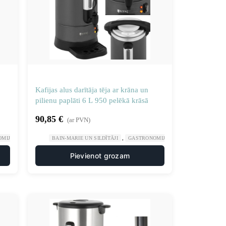
Kafijas alus darītāja tēja ar krāna un
pilienu paplāti 6 L 950 pelēkā krāsā
90,85
€
(ar PVN)
,
,
,
OMIJA
PLĪTIS UN DZĒRIENU UZPILDES IEKĀRTAS
BAIN-MARIE UN SILDĪTĀJI
GASTRONOMIJA
PLĪTIS UN DZĒRIE
Pievienot grozam