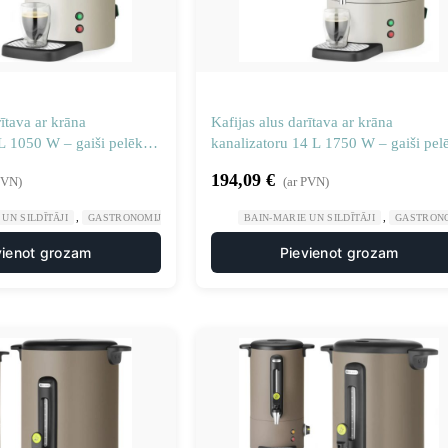
rītava ar krāna
Kafijas alus darītava ar krāna
 L 1050 W – gaiši pelēkā
kanalizatoru 14 L 1750 W – gaiši pel
krāsā
194,09
€
PVN)
(ar PVN)
,
,
,
UN SILDĪTĀJI
GASTRONOMIJA
PLĪTIS UN DZĒRIENU UZPILDES IEKĀRTAS
BAIN-MARIE UN SILDĪTĀJI
GASTRON
vienot grozam
Pievienot grozam