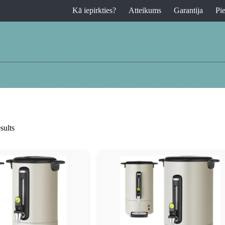
Kā iepirkties?
Atteikums
Garantija
Pi
sults