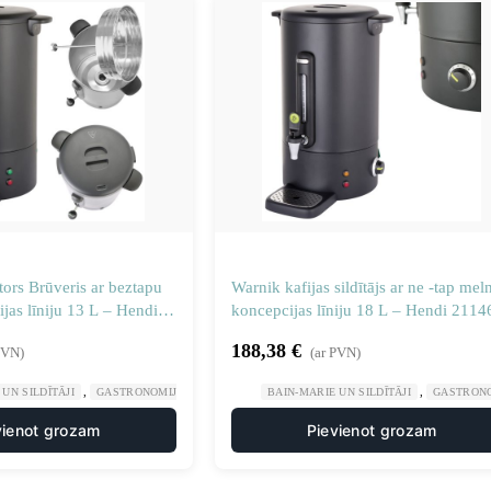
tors Brūveris ar beztapu
Warnik kafijas sildītājs ar ne -tap mel
jas līniju 13 L – Hendi
koncepcijas līniju 18 L – Hendi 2114
188,38
€
PVN)
(ar PVN)
,
,
,
UN SILDĪTĀJI
GASTRONOMIJA
PLĪTIS UN DZĒRIENU UZPILDES IEKĀRTAS
BAIN-MARIE UN SILDĪTĀJI
GASTRON
vienot grozam
Pievienot grozam