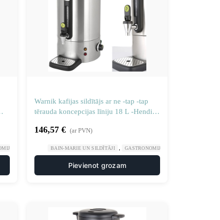
Warnik kafijas sildītājs ar ne -tap -tap
tērauda koncepcijas līniju 18 L -Hendi
211427
146,57
€
(ar PVN)
,
,
,
OMIJA
PLĪTIS UN DZĒRIENU UZPILDES IEKĀRTAS
BAIN-MARIE UN SILDĪTĀJI
GASTRONOMIJA
PLĪTIS UN DZĒRIE
Pievienot grozam