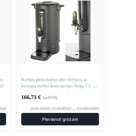
no
Kafijas perkolatora alus darītava ar
65
beztapu melno koncepcijas līniju 7 L –
Hendi 211472
166,73
€
(ar PVN)
,
,
,
OMIJA
PLĪTIS UN DZĒRIENU UZPILDES IEKĀRTAS
BAIN-MARIE UN SILDĪTĀJI
GASTRONOMIJA
PLĪTIS UN DZĒRIE
Pievienot grozam