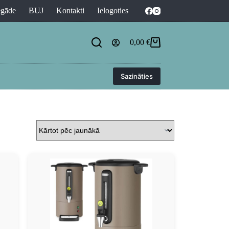
egāde
BUJ
Kontakti
Ielogoties
0,00
€
Sazināties