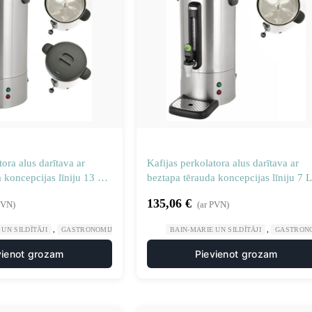
tora alus darītava ar
Kafijas perkolatora alus darītava ar
 koncepcijas līniju 13 L
beztapa tērauda koncepcijas līniju 7 L
1
Hendi 211434
135,06
€
PVN)
(ar PVN)
,
,
,
UN SILDĪTĀJI
GASTRONOMIJA
PLĪTIS UN DZĒRIENU UZPILDES IEKĀRTAS
BAIN-MARIE UN SILDĪTĀJI
GASTRON
vienot grozam
Pievienot grozam