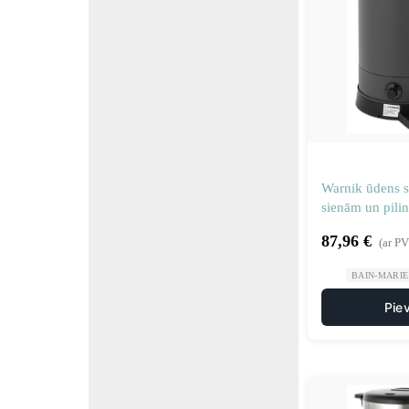
Warnik ūdens si
sienām un pilin
krāsā
87,96
€
(ar P
BAIN-MARIE 
Pie