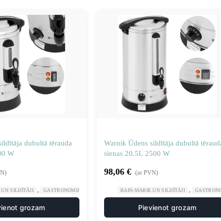
ldītāja dubultā tērauda
Warnik Ūdens sildītāja dubultā tēraud
500 W
sienas 20.5L 2500 W
98,06
€
VN)
(ar PVN)
,
,
,
UN SILDĪTĀJI
GASTRONOMIJA
PLĪTIS UN DZĒRIENU UZPILDES IEKĀRTAS
BAIN-MARIE UN SILDĪTĀJI
GASTRON
vienot grozam
Pievienot grozam