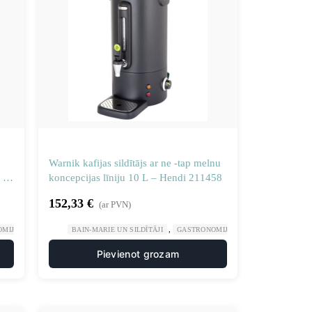
Warnik kafijas sildītājs ar ne -tap melnu
 –
koncepcijas līniju 10 L – Hendi 211458
152,33
€
(ar PVN)
,
,
,
OMIJA
PLĪTIS UN DZĒRIENU UZPILDES IEKĀRTAS
BAIN-MARIE UN SILDĪTĀJI
GASTRONOMIJA
PLĪTIS UN DZĒRIE
Pievienot grozam