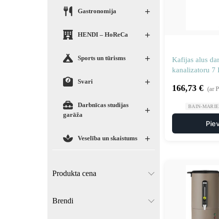
+
Gastronomija
+
HENDI – HoReCa
+
Sports un tūrisms
Kafijas alus da
kanalizatoru 7
+
krāsā
Svari
166,73
€
(ar 
Darbnīcas studijas
BAIN-MARIE 
+
garāža
Pie
+
Veselība un skaistums
Produkta cena
Brendi