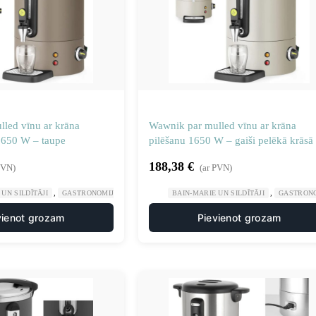
led vīnu ar krāna
Wawnik par mulled vīnu ar krāna
1650 W – taupe
pilēšanu 1650 W – gaiši pelēkā krāsā
188,38
€
PVN)
(ar PVN)
,
,
,
UN SILDĪTĀJI
GASTRONOMIJA
PLĪTIS UN DZĒRIENU UZPILDES IEKĀRTAS
BAIN-MARIE UN SILDĪTĀJI
GASTRON
vienot grozam
Pievienot grozam