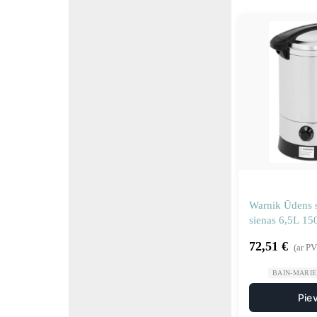
Warnik Ūdens si
sienas 6,5L 1
72,51
€
(ar P
BAIN-MARIE 
Pie