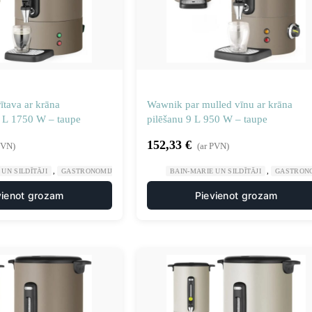
rītava ar krāna
Wawnik par mulled vīnu ar krāna
4 L 1750 W – taupe
pilēšanu 9 L 950 W – taupe
152,33
€
PVN)
(ar PVN)
,
,
,
UN SILDĪTĀJI
GASTRONOMIJA
PLĪTIS UN DZĒRIENU UZPILDES IEKĀRTAS
BAIN-MARIE UN SILDĪTĀJI
GASTRON
vienot grozam
Pievienot grozam