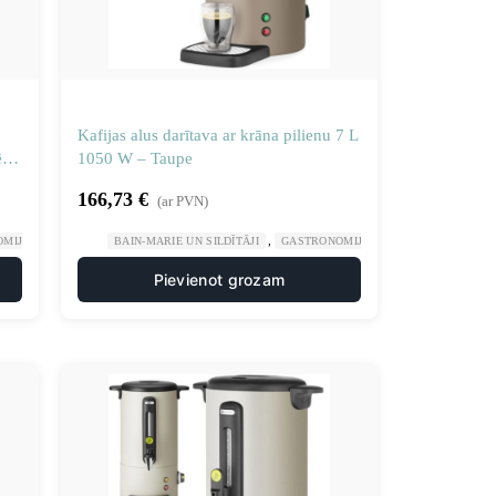
Kafijas alus darītava ar krāna pilienu 7 L
ēkā
1050 W – Taupe
166,73
€
(ar PVN)
,
,
,
OMIJA
PLĪTIS UN DZĒRIENU UZPILDES IEKĀRTAS
BAIN-MARIE UN SILDĪTĀJI
GASTRONOMIJA
PLĪTIS UN DZĒRIE
Pievienot grozam