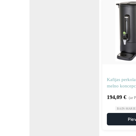
Kafijas perkola
melno koncepci
211489
194,09
€
(ar 
BAIN-MARIE 
Pie