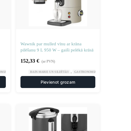
Wawnik par mulled vīnu ar krāna
pilēšanu 9 L 950 W – gaiši pelēkā krāsā
152,33
€
(ar PVN)
,
,
,
OMIJA
PLĪTIS UN DZĒRIENU UZPILDES IEKĀRTAS
BAIN-MARIE UN SILDĪTĀJI
GASTRONOMIJA
PLĪTIS UN DZĒRIE
Pievienot grozam