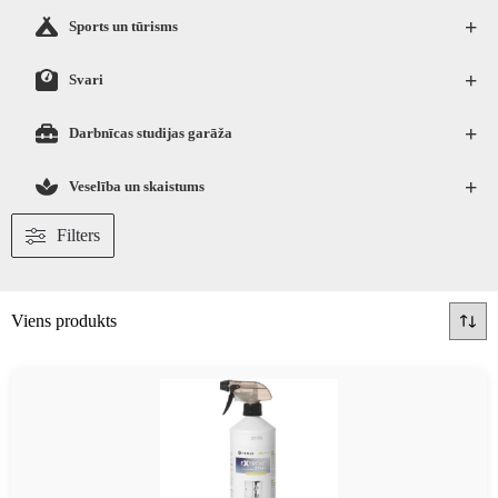
+
Sports un tūrisms
+
Svari
+
Darbnīcas studijas garāža
+
Veselība un skaistums
Filters
Viens produkts