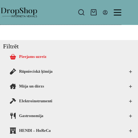
Filtrēt
Pieejams uzreiz
+
Rūpnieciskā ķīmija
+
Māja un dārzs
+
Elektroinstrumenti
+
Gastronomija
+
HENDI – HoReCa