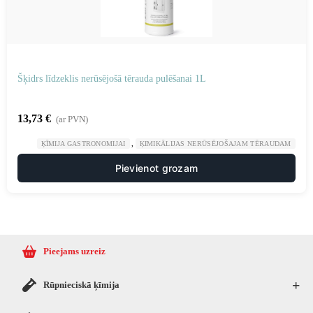
Šķidrs līdzeklis nerūsējošā tērauda pulēšanai 1L
13,73
€
(ar PVN)
,
,
ĶĪMIJA GASTRONOMIJAI
ĶIMIKĀLIJAS NERŪSĒJOŠAJAM TĒRAUDAM
R
Pievienot grozam
Pieejams uzreiz
+
Rūpnieciskā ķīmija