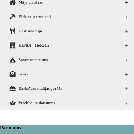
+
Māja un dārzs
+
Elektroinstrumenti
+
Gastronomija
+
HENDI – HoReCa
+
Sports un tūrisms
+
Svari
+
Darbnīcas studijas garāža
+
Veselība un skaistums
Par mums