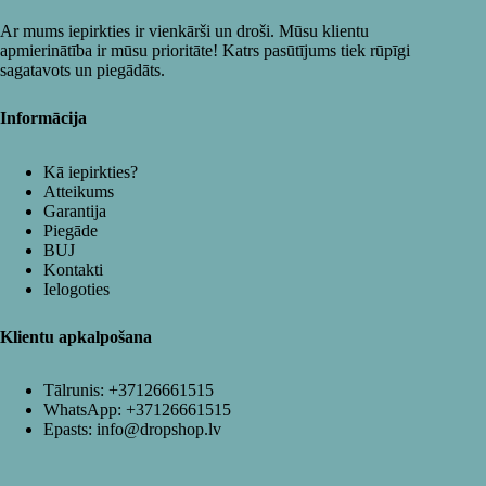
Ar mums iepirkties ir vienkārši un droši. Mūsu klientu
apmierinātība ir mūsu prioritāte! Katrs pasūtījums tiek rūpīgi
sagatavots un piegādāts.
Informācija
Kā iepirkties?
Atteikums
Garantija
Piegāde
BUJ
Kontakti
Ielogoties
Klientu apkalpošana
Tālrunis:
+37126661515
WhatsApp:
+37126661515
Epasts:
info@dropshop.lv