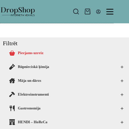
Filtrēt
Pieejams uzreiz
+
Rūpnieciskā ķīmija
+
Māja un dārzs
+
Elektroinstrumenti
+
Gastronomija
+
HENDI – HoReCa