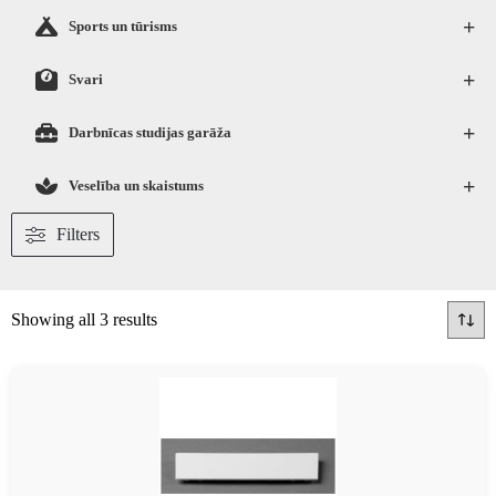
+
Sports un tūrisms
+
Svari
+
Darbnīcas studijas garāža
+
Veselība un skaistums
Filters
Showing all 3 results