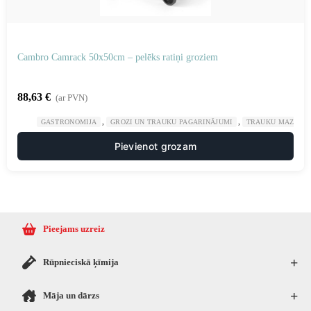
Cambro Camrack 50x50cm – pelēks ratiņi groziem
88,63
€
(ar PVN)
,
,
GASTRONOMIJA
GROZI UN TRAUKU PAGARINĀJUMI
TRAUKU MAZGĀJA
Pievienot grozam
Pieejams uzreiz
+
Rūpnieciskā ķīmija
+
Māja un dārzs