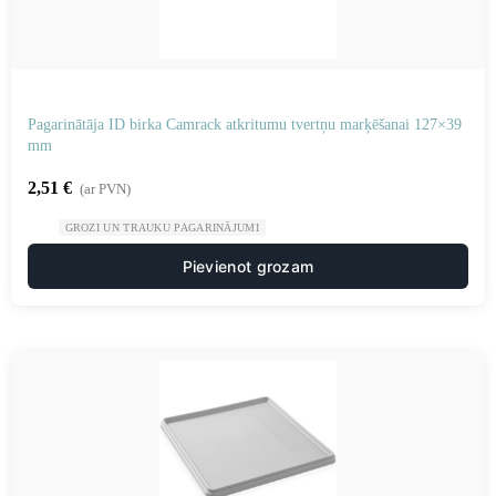
Pagarinātāja ID birka Camrack atkritumu tvertņu marķēšanai 127×39
mm
2,51
€
(ar PVN)
GROZI UN TRAUKU PAGARINĀJUMI
Pievienot grozam