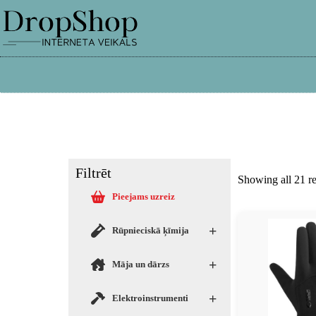
info@dropshop.lv
26661515
Filtrēt
Showing all 21 re
Pieejams uzreiz
+
Rūpnieciskā ķīmija
+
Māja un dārzs
+
Elektroinstrumenti