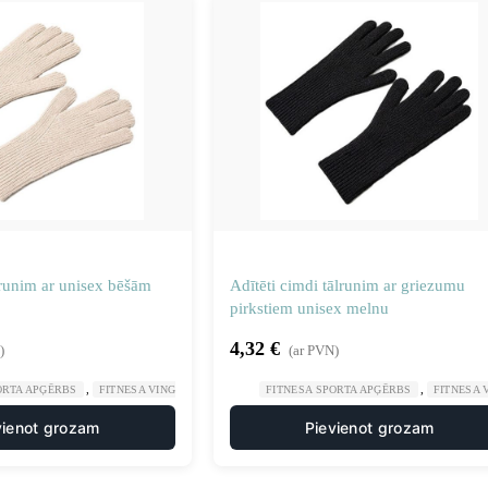
lrunim ar unisex bēšām
Adītēti cimdi tālrunim ar griezumu
pirkstiem unisex melnu
4,32
€
)
(ar PVN)
,
,
,
ORTA APĢĒRBS
FITNESA VINGROŠANA
SPORTS UN TŪRISMS
FITNESA SPORTA APĢĒRBS
FITNESA
vienot grozam
Pievienot grozam