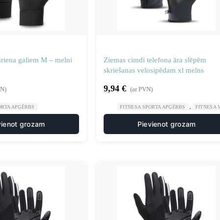
āriena galiem M – melni
Ziemas cimdi telefona āra slēpēm
skriešanas velosipēdam xl melns
9,94
€
VN)
(ar PVN)
,
ORTA APĢĒRBS
FITNESA SPORTA APĢĒRBS
FITNESA
vienot grozam
Pievienot grozam