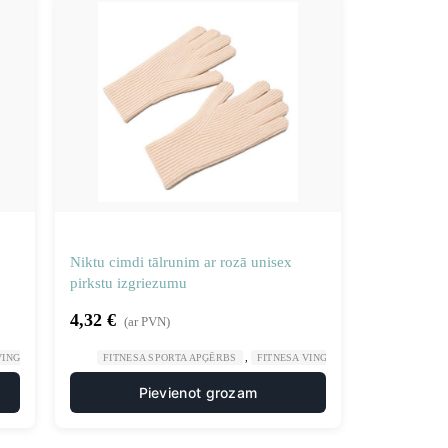
Niktu cimdi tālrunim ar rozā unisex
pirkstu izgriezumu
4,32
€
(ar PVN)
,
,
,
 VINGROŠANA
SPORTS UN TŪRISMS
FITNESA SPORTA APĢĒRBS
FITNESA VINGROŠANA
SPORTS UN
Pievienot grozam