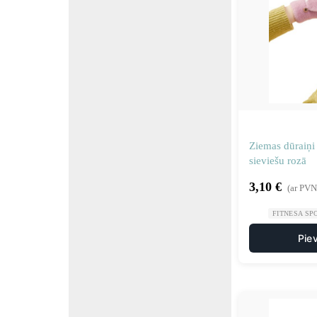
Ziemas dūraiņi
sieviešu rozā
3,10
€
(ar PVN
FITNESA SP
Pie