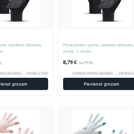
porta cimdiem tālrunim,
Pieskarieties sporta cimdiem tālrunim,
ns
neslip. L melns
8,79
€
)
(ar PVN)
,
,
,
ORTA APĢĒRBS
FITNESA VINGROŠANA
SPORTS UN TŪRISMS
FITNESA SPORTA APĢĒRBS
FITNESA
vienot grozam
Pievienot grozam