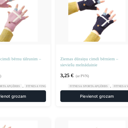
 cimdi bērnu tālrunim –
Ziemas dūraiņu cimdi bērniem –
sieviešu melnādainie
3,25
€
)
(ar PVN)
,
,
,
ORTA APĢĒRBS
FITNESA VINGROŠANA
SPORTS UN TŪRISMS
FITNESA SPORTA APĢĒRBS
FITNESA
vienot grozam
Pievienot grozam