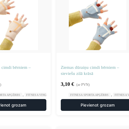
 cimdi bērniem –
Ziemas dūraiņu cimdi bērniem –
sieviešu zilā krāsā
3,10
€
)
(ar PVN)
,
,
,
ORTA APĢĒRBS
FITNESA VINGROŠANA
SPORTS UN TŪRISMS
FITNESA SPORTA APĢĒRBS
FITNESA
vienot grozam
Pievienot grozam