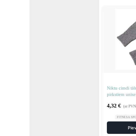
Niktu cimdi tā
pirkstiem unise
4,32
€
(ar PVN
FITNESA SP
Pie