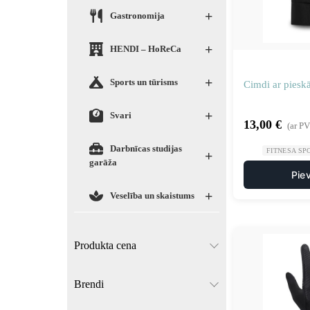
+
Gastronomija
+
HENDI – HoReCa
+
Sports un tūrisms
Cimdi ar piesk
+
Svari
13,00
€
(ar P
Darbnīcas studijas
FITNESA SP
+
garāža
Pie
+
Veselība un skaistums
Produkta cena
Brendi