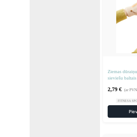
Ziemas dūraiņu
sieviešu baltais
2,79
€
(ar PVN
FITNESA SP
Pie