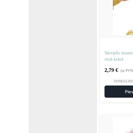
Sieviešu tauste
rozā krāsā
2,79
€
(ar PVN
FITNESA SP
Pie