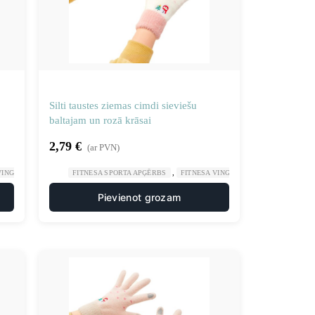
Silti taustes ziemas cimdi sieviešu
baltajam un rozā krāsai
2,79
€
(ar PVN)
,
,
,
 VINGROŠANA
SPORTS UN TŪRISMS
FITNESA SPORTA APĢĒRBS
FITNESA VINGROŠANA
SPORTS UN
Pievienot grozam