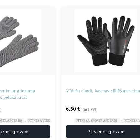
lrunim ar griezumu
Vīriešu cimdi, kas nav slīdēšanas cim
x pelēkā krāsā
6,50
€
)
(ar PVN)
,
,
,
ORTA APĢĒRBS
FITNESA VINGROŠANA
SPORTS UN TŪRISMS
FITNESA SPORTA APĢĒRBS
FITNESA
vienot grozam
Pievienot grozam