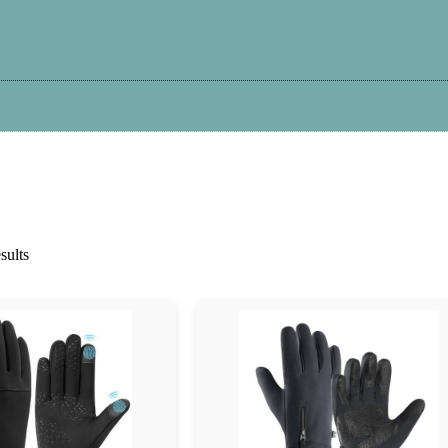
Kā iepirkties?
Atteikums
Garantija
Pi
sults