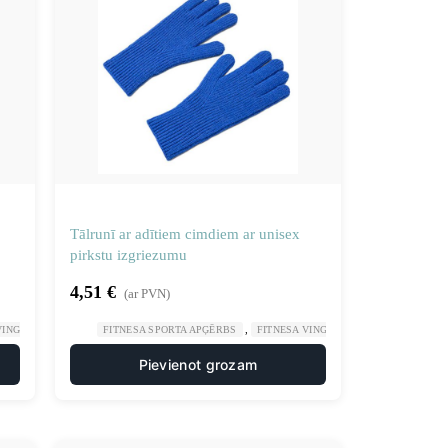
Tālrunī ar adītiem cimdiem ar unisex
pirkstu izgriezumu
4,51
€
(ar PVN)
,
,
,
 VINGROŠANA
SPORTS UN TŪRISMS
FITNESA SPORTA APĢĒRBS
FITNESA VINGROŠANA
SPORTS UN
Pievienot grozam