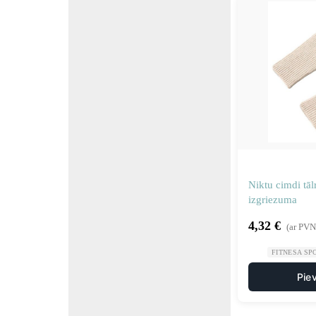
Niktu cimdi tā
izgriezuma
4,32
€
(ar PVN
FITNESA SP
Pie