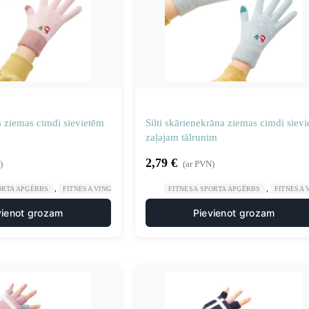
s ziemas cimdi sievietēm
Silti skārienekrāna ziemas cimdi sievi
zaļajam tālrunim
2,79
€
)
(ar PVN)
,
,
,
ORTA APĢĒRBS
FITNESA VINGROŠANA
SPORTS UN TŪRISMS
FITNESA SPORTA APĢĒRBS
FITNESA
vienot grozam
Pievienot grozam