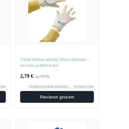
Cimdi ziemas dūraiņi bērnu tālrunim –
sieviešu pelēkā krāsā
2,79
€
(ar PVN)
,
,
,
 VINGROŠANA
SPORTS UN TŪRISMS
FITNESA SPORTA APĢĒRBS
FITNESA VINGROŠANA
SPORTS UN
Pievienot grozam