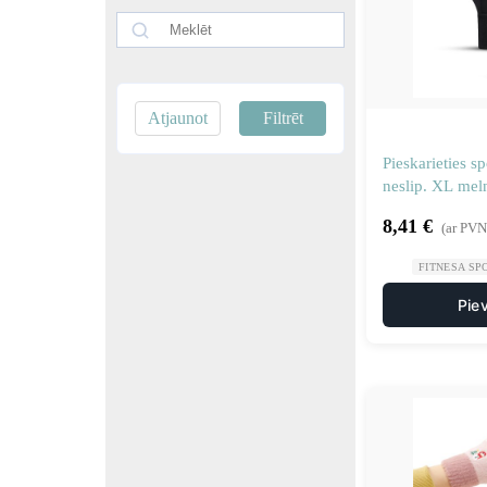
Atjaunot
Filtrēt
Pieskarieties s
neslip. XL mel
8,41
€
(ar PVN
FITNESA SP
Pie