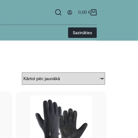
egāde
BUJ
Kontakti
Ielogoties
0,00
€
Sazināties