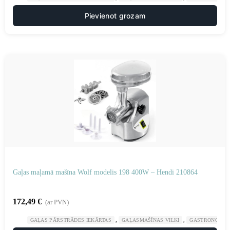
Pievienot grozam
Gaļas maļamā mašīna Wolf modelis 198 400W – Hendi 210864
172,49
€
(ar PVN)
,
,
GAĻAS PĀRSTRĀDES IEKĀRTAS
GAĻASMAŠĪNAS VILKI
GASTRONOMIJ