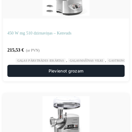
450 W mg 510 dzirnaviņas – Kenvuds
215,53
€
(ar PVN)
,
,
GAĻAS PĀRSTRĀDES IEKĀRTAS
GAĻASMAŠĪNAS VILKI
GASTRONOMIJ
Pievienot grozam