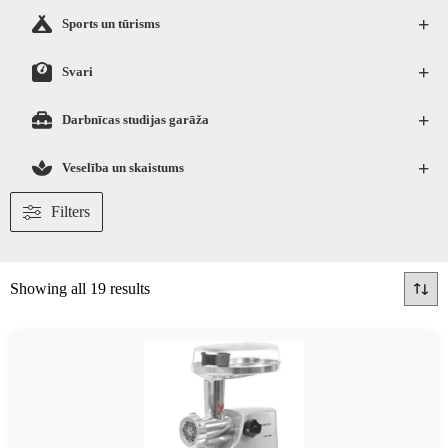
+
Sports un tūrisms
+
Svari
+
Darbnīcas studijas garāža
+
Veselība un skaistums
Filters
Showing all 19 results