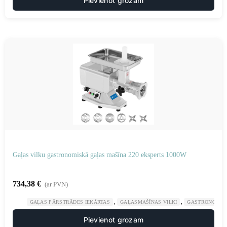
Pievienot grozam
Gaļas vilku gastronomiskā gaļas mašīna 220 eksperts 1000W
734,38
€
(ar PVN)
,
,
GAĻAS PĀRSTRĀDES IEKĀRTAS
GAĻASMAŠĪNAS VILKI
GASTRONOMIJ
Pievienot grozam