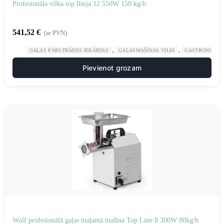
Profesionāla vilka top līnija 12 550W 150 kg/h
541,52
€
(ar PVN)
,
,
GAĻAS PĀRSTRĀDES IEKĀRTAS
GAĻASMAŠĪNAS VILKI
GASTRONOMIJ
Pievienot grozam
Wolf profesionālā gaļas maļamā mašīna Top Line 8 300W 80kg/h