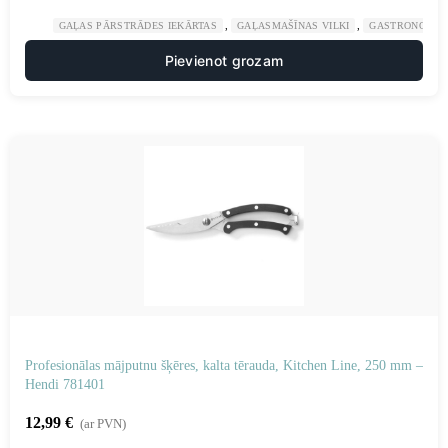
,
,
GAĻAS PĀRSTRĀDES IEKĀRTAS
GAĻASMAŠĪNAS VILKI
GASTRONOMIJ
Pievienot grozam
Profesionālas mājputnu šķēres, kalta tērauda, ​​Kitchen Line, 250 mm –
Hendi 781401
12,99
€
(ar PVN)