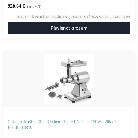
928,64
€
(ar PVN)
,
,
GAĻAS PĀRSTRĀDES IEKĀRTAS
GAĻASMAŠĪNAS VILKI
GASTRONOMIJ
Pievienot grozam
Gaļas maļamā mašīna Kitchen Line HENDI 22 750W 220kg/h –
Hendi 210819