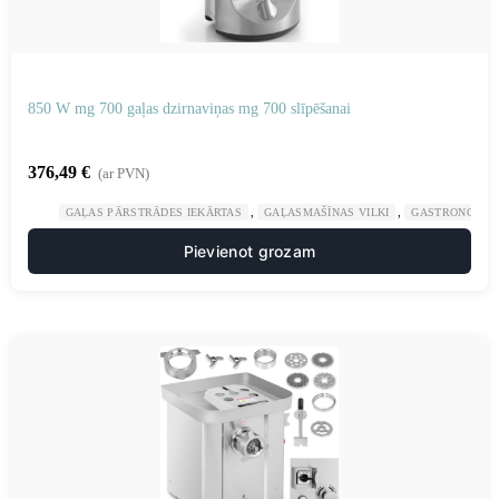
850 W mg 700 gaļas dzirnaviņas mg 700 slīpēšanai
376,49
€
(ar PVN)
,
,
GAĻAS PĀRSTRĀDES IEKĀRTAS
GAĻASMAŠĪNAS VILKI
GASTRONOMIJ
Pievienot grozam