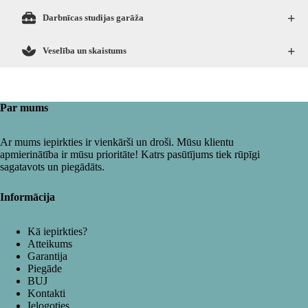
+
Darbnīcas studijas garāža
+
Veselība un skaistums
Par mums
Ar mums iepirkties ir vienkārši un droši. Mūsu klientu
apmierinātība ir mūsu prioritāte! Katrs pasūtījums tiek rūpīgi
sagatavots un piegādāts.
Informācija
Kā iepirkties?
Atteikums
Garantija
Piegāde
BUJ
Kontakti
Ielogoties