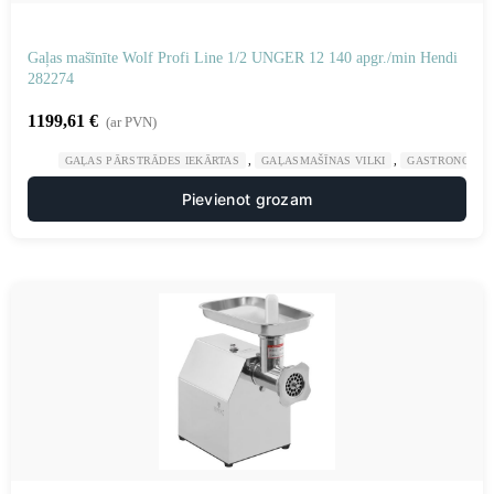
Gaļas mašīnīte Wolf Profi Line 1/2 UNGER 12 140 apgr./min Hendi
282274
1199,61
€
(ar PVN)
,
,
GAĻAS PĀRSTRĀDES IEKĀRTAS
GAĻASMAŠĪNAS VILKI
GASTRONOMIJ
Pievienot grozam