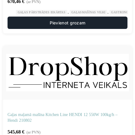
670,46
€
(ar PVN)
,
,
GAĻAS PĀRSTRĀDES IEKĀRTAS
GAĻASMAŠĪNAS VILKI
GASTRONOMIJ
Pievienot grozam
Gaļas maļamā mašīna Kitchen Line HENDI 12 550W 100kg/h –
Hendi 210802
545,68
€
(ar PVN)