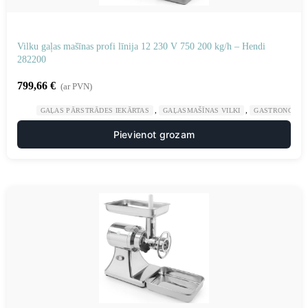
Vilku gaļas mašīnas profi līnija 12 230 V 750 200 kg/h – Hendi
282200
799,66
€
(ar PVN)
,
,
GAĻAS PĀRSTRĀDES IEKĀRTAS
GAĻASMAŠĪNAS VILKI
GASTRONOMIJ
Pievienot grozam