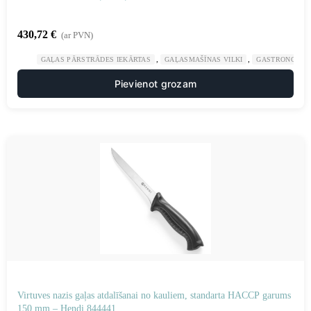
430,72
€
(ar PVN)
,
,
GAĻAS PĀRSTRĀDES IEKĀRTAS
GAĻASMAŠĪNAS VILKI
GASTRONOMIJ
Pievienot grozam
Virtuves nazis gaļas atdalīšanai no kauliem, standarta HACCP garums
150 mm – Hendi 844441