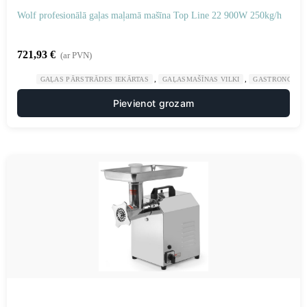
Wolf profesionālā gaļas maļamā mašīna Top Line 22 900W 250kg/h
721,93
€
(ar PVN)
,
,
GAĻAS PĀRSTRĀDES IEKĀRTAS
GAĻASMAŠĪNAS VILKI
GASTRONOMIJ
Pievienot grozam