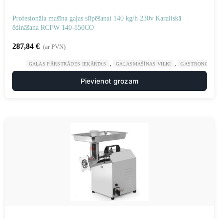
Profesionāla mašīna gaļas slīpēšanai 140 kg/h 230v Karaliskā
ēdināšana RCFW 140-850CO
287,84
€
(ar PVN)
,
,
GAĻAS PĀRSTRĀDES IEKĀRTAS
GAĻASMAŠĪNAS VILKI
GASTRONOMIJ
Pievienot grozam