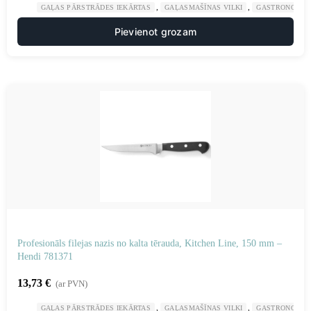
,
,
GAĻAS PĀRSTRĀDES IEKĀRTAS
GAĻASMAŠĪNAS VILKI
GASTRONOMIJ
Pievienot grozam
Profesionāls filejas nazis no kalta tērauda, ​​Kitchen Line, 150 mm –
Hendi 781371
13,73
€
(ar PVN)
,
,
GAĻAS PĀRSTRĀDES IEKĀRTAS
GAĻASMAŠĪNAS VILKI
GASTRONOMIJ