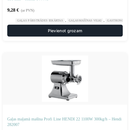
9,28
€
(ar PVN)
,
,
GAĻAS PĀRSTRĀDES IEKĀRTAS
GAĻASMAŠĪNAS VILKI
GASTRONOMIJ
Pievienot grozam
Gaļas maļamā mašīna Profi Line HENDI 22 1100W 300kg/h – Hendi
282007