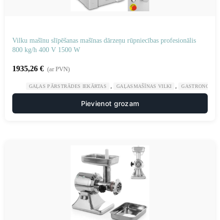
Vilku mašīnu slīpēšanas mašīnas dārzeņu rūpniecības profesionālis
800 kg/h 400 V 1500 W
1935,26
€
(ar PVN)
,
,
GAĻAS PĀRSTRĀDES IEKĀRTAS
GAĻASMAŠĪNAS VILKI
GASTRONOMIJ
Pievienot grozam