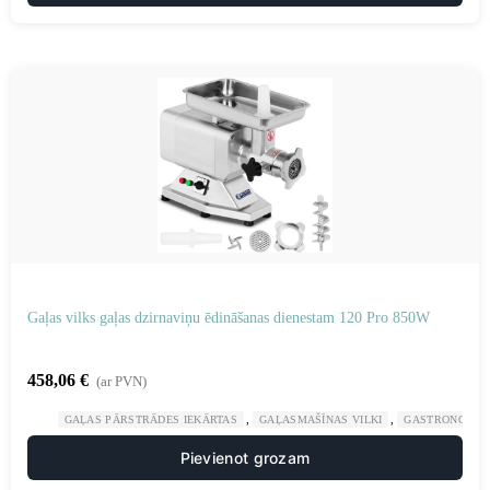
Gaļas vilks gaļas dzirnaviņu ēdināšanas dienestam 120 Pro 850W
458,06
€
(ar PVN)
,
,
GAĻAS PĀRSTRĀDES IEKĀRTAS
GAĻASMAŠĪNAS VILKI
GASTRONOMIJ
Pievienot grozam