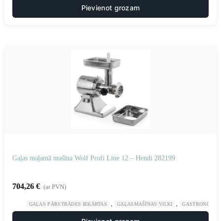
Pievienot grozam
Gaļas maļamā mašīna Wolf Profi Line 12 – Hendi 282199
704,26
€
(ar PVN)
,
,
GAĻAS PĀRSTRĀDES IEKĀRTAS
GAĻASMAŠĪNAS VILKI
GASTRONOMIJ