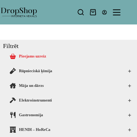
Filtrēt
Pieejams uzreiz
+
Rūpnieciskā ķīmija
+
Māja un dārzs
+
Elektroinstrumenti
+
Gastronomija
+
HENDI – HoReCa