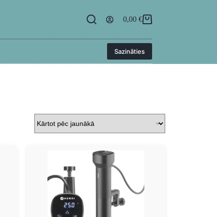
egāde
BUJ
Kontakti
Ielogoties
0,00
€
Sazināties