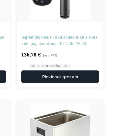
us
Iegremdējamais cirkulācijas sūknis sous
vide pagatavošanai 30 1200 W 30 l
136,78
€
(ar PVN)
SOUIS VIDE APRĪKOJUMS
Pievienot grozam