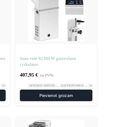
tor
Sous-vide 82300 W gatavošana
cyrkulator
407,95
€
(ar PVN)
,
,
,
,
SOUIS VIDE APRĪKOJUMS
APKURES IERĪCES
VIRTUVE
GASTRONOMIJA
SOUIS VIDE APRĪKOJUMS
Pievienot grozam