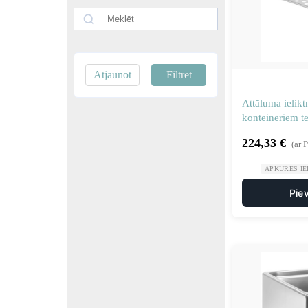
Atjaunot
Filtrēt
Attāluma ielikt
konteineriem t
224,33
€
(ar 
APKURES IE
Pie