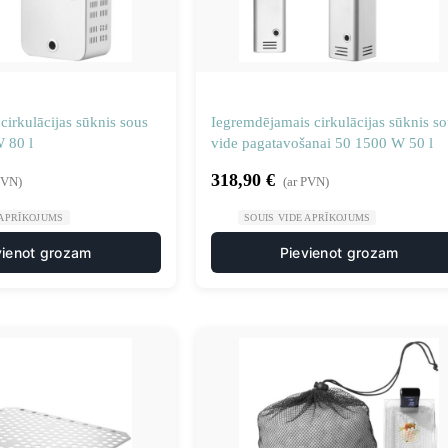
cirkulācijas sūknis sous
Iegremdējamais cirkulācijas sūknis so
 80 l
vide pagatavošanai 50 1500 W 50 l
318,90
€
PVN)
(ar PVN)
 APRĪKOJUMS
SOUIS VIDE APRĪKOJUMS
vienot grozam
Pievienot grozam