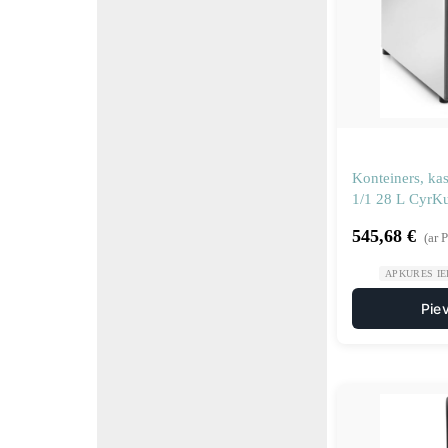
Konteiners, ka
1/1 28 L CyrKu
545,68
€
(ar 
APKURES IE
Pie