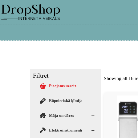
info@dropshop.lv
26661515
Filtrēt
Showing all 16 re
Pieejams uzreiz
+
Rūpnieciskā ķīmija
+
Māja un dārzs
+
Elektroinstrumenti