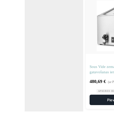
Sous Vide zema
gatavošanas ie
480,69
€
(ar 
APKURES IE
Pie