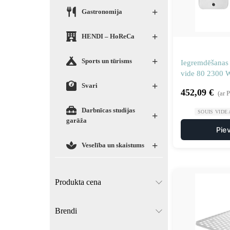
+
Gastronomija
+
HENDI – HoReCa
+
Sports un tūrisms
Iegremdēšanas 
vide 80 2300 W
+
Svari
452,09
€
(ar 
Darbnīcas studijas
SOUIS VIDE
+
garāža
Pie
+
Veselība un skaistums
Produkta cena
Brendi