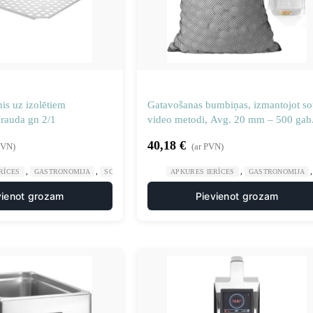
nis uz izolētiem
Gatavošanas bumbiņas, izmantojot so
ērauda gn 2/1
video metodi, Avg. 20 mm – 500 gab
40,18
€
PVN)
(ar PVN)
,
,
,
,
RĪCES
GASTRONOMIJA
SOUIS VIDE APRĪKOJUMS
APKURES IERĪCES
VIRTUVE
GASTRONOMIJA
vienot grozam
Pievienot grozam