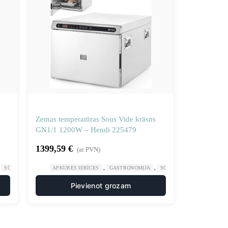
Zemas temperatūras Sous Vide krāsns
GN1/1 1200W – Hendi 225479
1399,59
€
(ar PVN)
,
,
,
,
SOUIS VIDE APRĪKOJUMS
APKURES IERĪCES
VIRTUVE
GASTRONOMIJA
SOUIS VIDE APRĪKOJUMS
Pievienot grozam