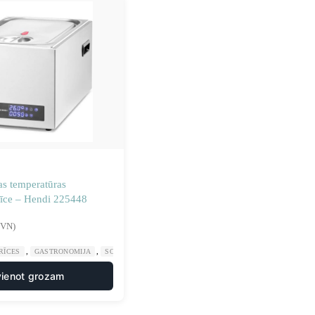
s temperatūras
rīce – Hendi 225448
PVN)
,
,
,
RĪCES
GASTRONOMIJA
SOUIS VIDE APRĪKOJUMS
VIRTUVE
vienot grozam