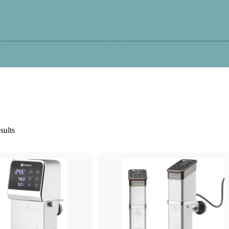
Kā iepirkties?
Atteikums
Garantija
Pi
sults