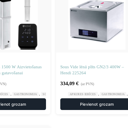
L 1500 W Aizvietošanas
Sous Vide lēnā plīts GN2/3 400W –
a gatavošanai
Hendi 225264
334,09
€
PVN)
(ar PVN)
,
,
,
,
RĪCES
GASTRONOMIJA
SOUIS VIDE APRĪKOJUMS
APKURES IERĪCES
VIRTUVE
GASTRONOMIJA
vienot grozam
Pievienot grozam