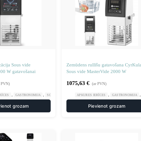
zācija Sous vide
Zemūdens rullīšu gatavošana CyrKula
600 W gatavošanai
Sous vide MasterVide 2000 W
1075,63
€
r PVN)
(ar PVN)
,
,
,
,
RĪCES
GASTRONOMIJA
SOUIS VIDE APRĪKOJUMS
APKURES IERĪCES
VIRTUVE
GASTRONOMIJA
vienot grozam
Pievienot grozam