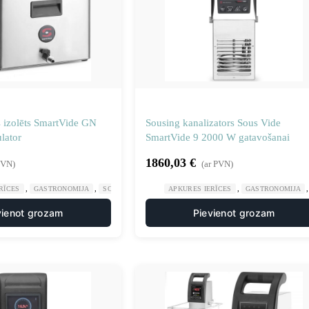
s izolēts SmartVide GN
Sousing kanalizators Sous Vide
lator
SmartVide 9 2000 W gatavošanai
1860,03
€
PVN)
(ar PVN)
,
,
,
,
RĪCES
GASTRONOMIJA
SOUIS VIDE APRĪKOJUMS
APKURES IERĪCES
VIRTUVE
GASTRONOMIJA
vienot grozam
Pievienot grozam