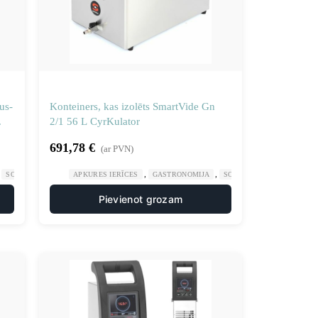
us-
Konteiners, kas izolēts SmartVide Gn
.
2/1 56 L CyrKulator
691,78
€
(ar PVN)
,
,
,
,
SOUIS VIDE APRĪKOJUMS
APKURES IERĪCES
VIRTUVE
GASTRONOMIJA
SOUIS VIDE APRĪKOJUMS
Pievienot grozam