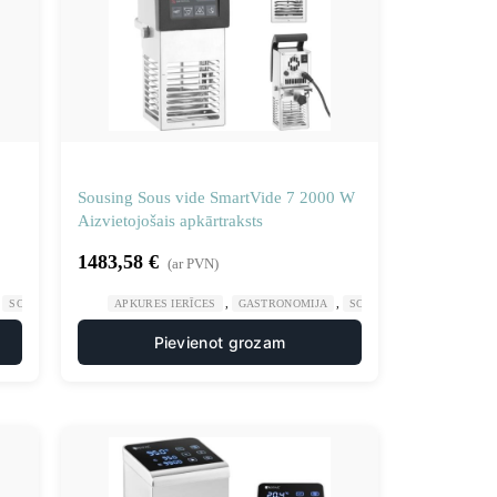
Sousing Sous vide SmartVide 7 2000 W
Aizvietojošais apkārtraksts
1483,58
€
(ar PVN)
,
,
,
,
SOUIS VIDE APRĪKOJUMS
APKURES IERĪCES
VIRTUVE
GASTRONOMIJA
SOUIS VIDE APRĪKOJUMS
Pievienot grozam