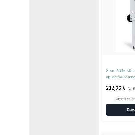
Sous-Vide 30 
apļveida ēdien
212,75
€
(ar 
APKURES IE
Pie