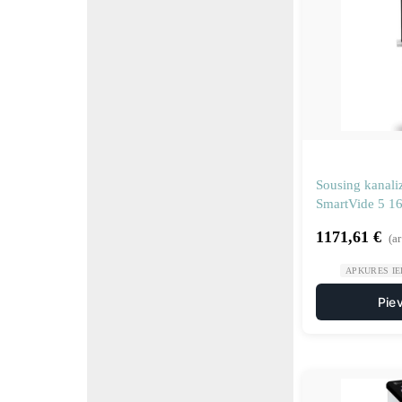
Sousing kanali
SmartVide 5 1
1171,61
€
(a
APKURES IE
Pie