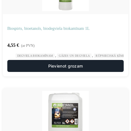
Biospirts, bioetanols, biodegviela biokamīnam 1L
4,55
€
(ar PVN)
,
,
DEGVIELA BIOKAMĪNAM
GĀZES UN DEGVIELA
RŪPNIECISKĀ ĶĪMIJA
Pievienot grozam