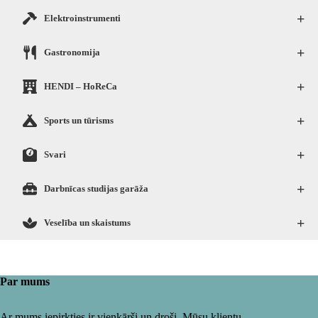
+
Elektroinstrumenti
+
Gastronomija
+
HENDI – HoReCa
+
Sports un tūrisms
+
Svari
+
Darbnīcas studijas garāža
+
Veselība un skaistums
Par mums
Ar mums iepirkties ir vienkārši un droši. Mūsu klientu