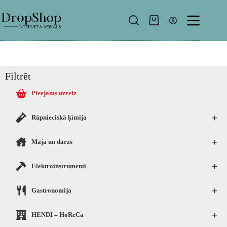
Filtrēt
Pieejams uzreiz
+
Rūpnieciskā ķīmija
+
Māja un dārzs
+
Elektroinstrumenti
+
Gastronomija
+
HENDI – HoReCa