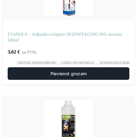
ETANOLS – Atšķaidīts etilspirts DEZINFEKCIJAI 99% aerosols
500ml
3,62
€
(ar PVN)
,
,
DEGVIELA BIOKAMĪNAM
GĀZES UN DEGVIELA
RŪPNIECISKĀ ĶĪMIJA
Pievienot grozam