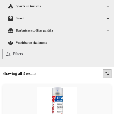
+
Sports un tūrisms
+
Svari
+
Darbnīcas studijas garāža
+
Veselība un skaistums
Filters
Showing all 3 results