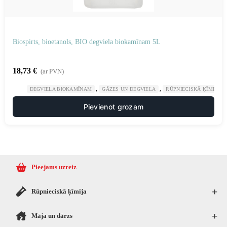
Biospirts, bioetanols, BIO degviela biokamīnam 5L
18,73
€
(ar PVN)
,
,
DEGVIELA BIOKAMĪNAM
GĀZES UN DEGVIELA
RŪPNIECISKĀ ĶĪMIJA
Pievienot grozam
Pieejams uzreiz
+
Rūpnieciskā ķīmija
+
Māja un dārzs