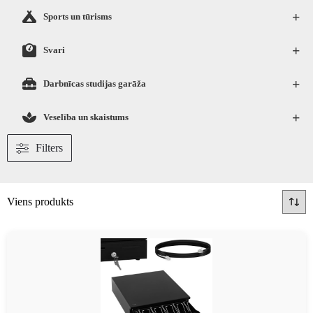
+
Sports un tūrisms
+
Svari
+
Darbnīcas studijas garāža
+
Veselība un skaistums
Filters
Viens produkts