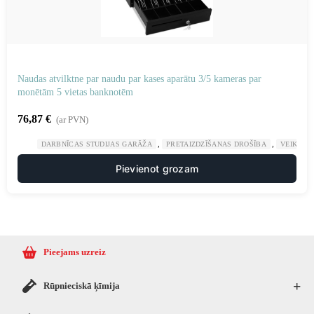
Naudas atvilktne par naudu par kases aparātu 3/5 kameras par
monētām 5 vietas banknotēm
76,87
€
(ar PVN)
,
,
DARBNĪCAS STUDIJAS GARĀŽA
PRETAIZDZĪŠANAS DROŠĪBA
VEIKALU
Pievienot grozam
Pieejams uzreiz
+
Rūpnieciskā ķīmija