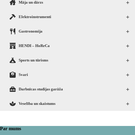
+
Māja un dārzs
+
Elektroinstrumenti
+
Gastronomija
+
HENDI – HoReCa
+
Sports un tūrisms
+
Svari
+
Darbnīcas studijas garāža
+
Veselība un skaistums
Par mums