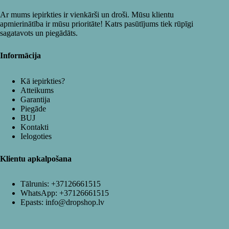
Ar mums iepirkties ir vienkārši un droši. Mūsu klientu
apmierinātība ir mūsu prioritāte! Katrs pasūtījums tiek rūpīgi
sagatavots un piegādāts.
Informācija
Kā iepirkties?
Atteikums
Garantija
Piegāde
BUJ
Kontakti
Ielogoties
Klientu apkalpošana
Tālrunis:
+37126661515
WhatsApp:
+37126661515
Epasts:
info@dropshop.lv