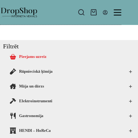
Filtrēt
Pieejams uzreiz
+
Rūpnieciskā ķīmija
+
Māja un dārzs
+
Elektroinstrumenti
+
Gastronomija
+
HENDI – HoReCa