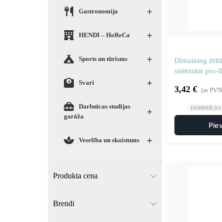
+
Gastronomija
+
HENDI – HoReCa
+
Sports un tūrisms
Dimaining tīrī
sistēmām pro-lī
+
Svari
3,42
€
(ar PVN
Darbnīcas studijas
DARBNĪCAS
+
garāža
Pie
+
Veselība un skaistums
Produkta cena
Brendi