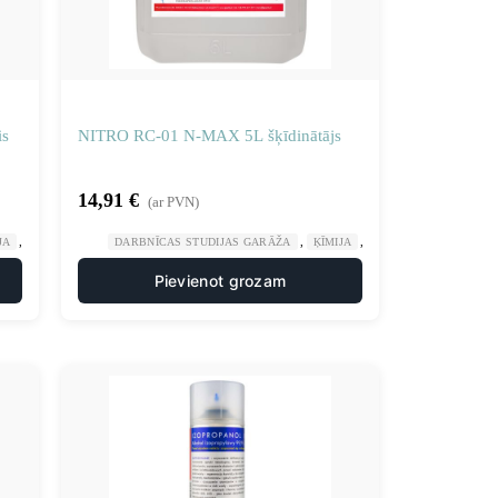
is
NITRO RC-01 N-MAX 5L šķīdinātājs
ca
14,91
€
(ar PVN)
,
,
,
JA
ŠĶIDRUMS DARBNĪCU TĪRĪŠANAS LĪDZEKĻIEM
DARBNĪCAS STUDIJAS GARĀŽA
ĶĪMIJA
ŠĶĪDINĀTĀJI ATŠĶAID
Pievienot grozam