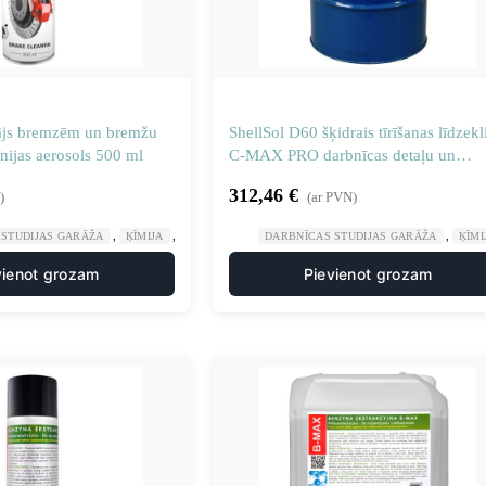
tājs bremzēm un bremžu
ShellSol D60 šķidrais tīrīšanas līdzekl
nijas aerosols 500 ml
C-MAX PRO darbnīcas detaļu un
instrumentu mazgātājam, 60 litru mu
312,46
€
)
(ar PVN)
,
,
,
 STUDIJAS GARĀŽA
ĶĪMIJA
ŠĶĪDINĀTĀJI ATŠĶAIDĪTĀJI
DARBNĪCAS STUDIJAS GARĀŽA
ĶĪMI
vienot grozam
Pievienot grozam