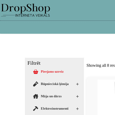
info@dropshop.lv
26661515
Filtrēt
Showing all 8 res
Pieejams uzreiz
+
Rūpnieciskā ķīmija
+
Māja un dārzs
+
Elektroinstrumenti