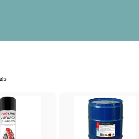
Kā iepirkties?
Atteikums
Garantija
Pi
ults