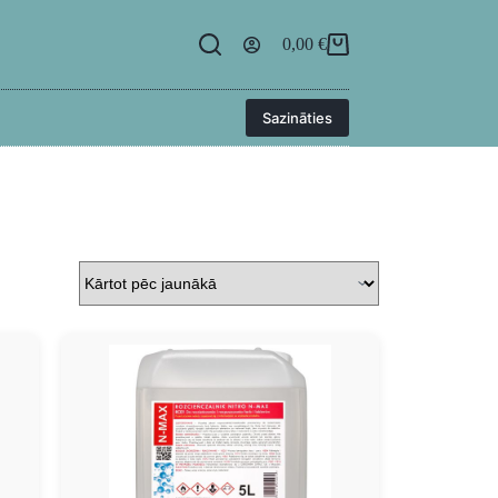
egāde
BUJ
Kontakti
Ielogoties
0,00
€
Sazināties