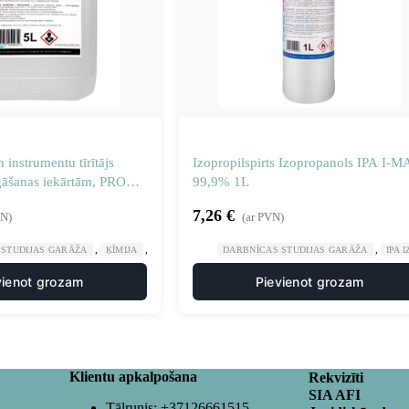
 instrumentu tīrītājs
Izopropilspirts Izopropanols IPA I-
gāšanas iekārtām, PRO
99,9% 1L
MAX 5L
7,26
€
VN)
(ar PVN)
,
,
,
 STUDIJAS GARĀŽA
ĶĪMIJA
ŠĶIDRUMS DARBNĪCU TĪRĪŠANAS LĪDZEKĻIEM
DARBNĪCAS STUDIJAS GARĀŽA
IPA 
vienot grozam
Pievienot grozam
Klientu apkalpošana
Rekvizīti
SIA AFI
Tālrunis:
+37126661515