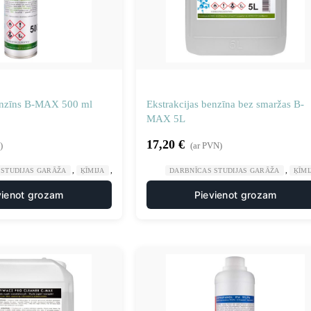
benzīns B-MAX 500 ml
Ekstrakcijas benzīna bez smaržas B-
MAX 5L
17,20
€
)
(ar PVN)
,
,
,
 STUDIJAS GARĀŽA
ĶĪMIJA
ŠĶĪDINĀTĀJI ATŠĶAIDĪTĀJI
DARBNĪCAS STUDIJAS GARĀŽA
ĶĪMI
vienot grozam
Pievienot grozam