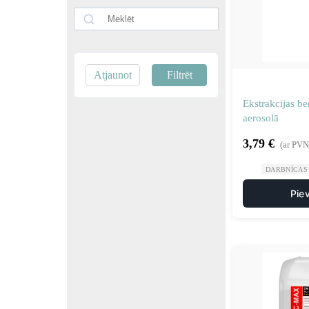
Atjaunot
Filtrēt
Ekstrakcijas 
aerosolā
3,79
€
(ar PVN
DARBNĪCAS
Pie