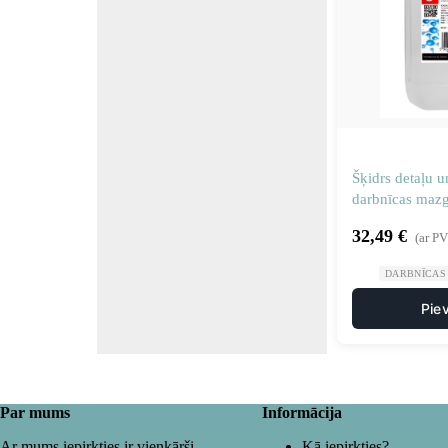
Šķidrs detaļu un
darbnīcas maz
CLEANER C-
32,49
€
(ar P
DARBNĪCAS
Pie
Par mums
Informācija
Ar mums iepirkties ir vienkārši
Kā iepirkties?