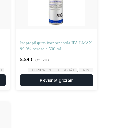
Izopropilspirts izopropanola IPA I-MAX
99,9% aerosols 500 ml
5,59
€
(ar PVN)
,
,
,
JA
ŠĶĪDINĀTĀJI ATŠĶAIDĪTĀJI
DARBNĪCAS STUDIJAS GARĀŽA
IPA IZOPROPILSPIRTS
ĶĪMIJA
Pievienot grozam