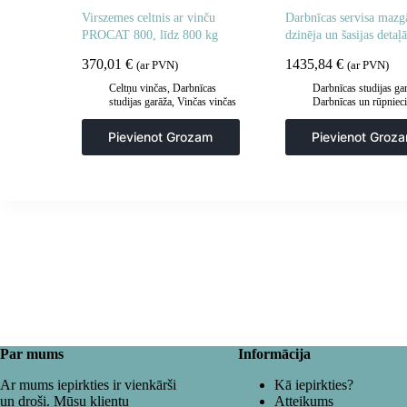
Virszemes celtnis ar vinču
Darbnīcas servisa mazgā
PROCAT 800, līdz 800 kg
dzinēja un šasijas detaļ
RUSZMOBIL 800 2in
370,01
€
1435,84
€
(ar PVN)
(ar PVN)
Celtņu vinčas
,
Darbnīcas
Darbnīcas studijas ga
studijas garāža
,
Vinčas vinčas
Darbnīcas un rūpniec
mazgātavas
,
Paplāksn
darbnīcu lupatas
Pievienot Grozam
Pievienot Groz
Par mums
Informācija
Ar mums iepirkties ir vienkārši
Kā iepirkties?
un droši. Mūsu klientu
Atteikums