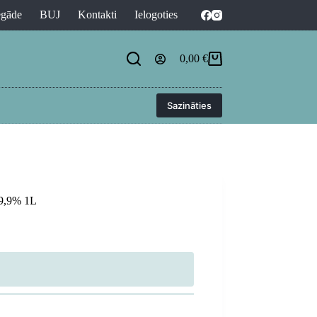
egāde
BUJ
Kontakti
Ielogoties
0,00
€
Shopping
cart
Sazināties
99,9% 1L