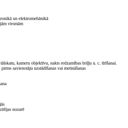
ektronikā un elektromehānikā
kajām virsmām
ālskatu, kameru objektīvu, nakts redzamības briļļu u. c. tīrīšanai.
pirms savienotāju uzstādīšanas vai metināšanas
šana
jās
āfijas nozarē