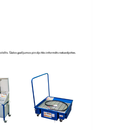
zpildīts. Šādos gadījumos pircējs tiks informēts nekavējoties.