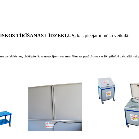
SKOS TĪRĪŠANAS LĪDZEKĻUS,
kas pieejami mūsu veikalā.
ms var atšķirties, tādēļ piegādes nosacījumi var mainīties vai pasūtījums var tikt pilnībā vai daļēji nei