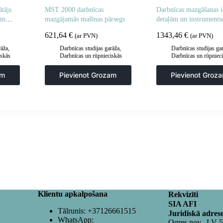
tājs
MST 2000 darbnīcas
Darbnīcas mazgāšanas i
ām
mazgājamās mašīnas pārsegs
detaļām un instrument
1
MST 800 ar pārsegu,
621,64
€
1343,46
€
(ar PVN)
(ar PVN)
pārvietojama
rāža
,
Darbnīcas studijas garāža
,
Darbnīcas studijas ga
iskās
Darbnīcas un rūpnieciskās
Darbnīcas un rūpniec
es un
mazgātavas
,
Paplāksnes un
mazgātavas
,
Paplāksn
darbnīcu lupatas
darbnīcu lupatas
am
Pievienot Grozam
Pievienot Groz
Klientu apkalpošana
Rekvizīti
SIA AFI
Tālrunis:
+37126661515
Juridiskā adres
WhatsApp:
Ogres nov., LV-