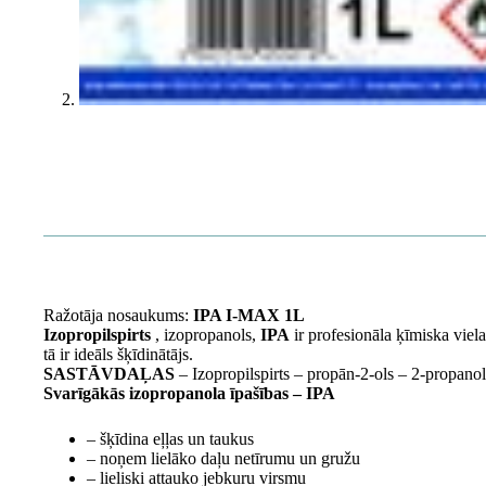
Ražotāja nosaukums:
IPA I-MAX 1L
Izopropilspirts
, izopropanols,
IPA
ir profesionāla ķīmiska viel
tā ir ideāls šķīdinātājs.
SASTĀVDAĻAS
– Izopropilspirts – propān-2-ols – 2-propano
Svarīgākās izopropanola īpašības – IPA
– šķīdina eļļas un taukus
– noņem lielāko daļu netīrumu un gružu
– lieliski attauko jebkuru virsmu