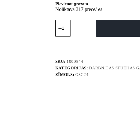
Pievienot grozam
Noliktavā 317 prece/-es
Izopropilspirts
Izopropanols
IPA
I-
MAX
99,9%
1L
daudzums
SKU:
1000844
KATEGORIJAS:
DARBNĪCAS STUDIJAS 
ZĪMOLS:
GSG24