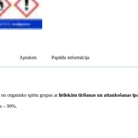
Apraksts
Papildu informācija
a no organisko spirtu grupas ar
lieliskām tīrīšanas un attaukošanas ī
ls – 99%.