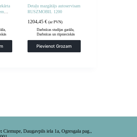
ekārta
Detaļu mazgātājs autoservisam
iem
RUSZMOBIL 1200
1204,45
€
(ar PVN)
rāža
,
Darbnīcas studijas garāža
,
iskās
Darbnīcas un rūpnieciskās
es un
mazgātavas
,
Paplāksnes un
darbnīcu lupatas
am
Pievienot Grozam
e:
Ciemupe, Daugavpils iela 1a, Ogresgala pag.,
5001