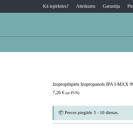
Kā iepirkties?
Atteikums
Garantija
Pi
Izopropilspirts Izopropanols IPA I-MAX 
7,26
€
(ar PVN)
📦 Preces piegāde 3 - 10 dienas.