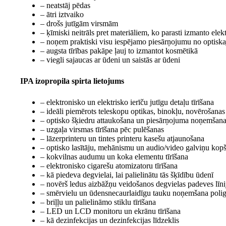
– neatstāj pēdas
– ātri iztvaiko
– drošs jutīgām virsmām
– ķīmiski neitrāls pret materiāliem, ko parasti izmanto el
– noņem praktiski visu iespējamo piesārņojumu no optis
– augsta tīrības pakāpe ļauj to izmantot kosmētikā
– viegli sajaucas ar ūdeni un saistās ar ūdeni
IPA izopropila spirta lietojums
– elektronisko un elektrisko ierīču jutīgu detaļu tīrīšana
– ideāli piemērots teleskopu optikas, binokļu, novērošanas t
– optisko šķiedru attaukošana un piesārņojuma noņemšana 
– uzgaļa virsmas tīrīšana pēc pulēšanas
– lāzerprinteru un tintes printeru kasešu atjaunošana
– optisko lasītāju, mehānismu un audio/video galviņu kop
– kokvilnas audumu un koka elementu tīrīšana
– elektronisko cigarešu atomizatoru tīrīšana
– kā piedeva degvielai, lai palielinātu tās šķīdību ūdenī
– novērš ledus aizbāžņu veidošanos degvielas padeves līni
– smērvielu un ūdensnecaurlaidīgu tauku noņemšana poligr
– briļļu un palielināmo stiklu tīrīšana
– LED un LCD monitoru un ekrānu tīrīšana
– kā dezinfekcijas un dezinfekcijas līdzeklis