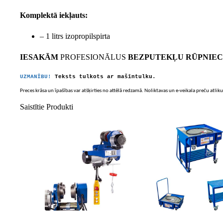
Komplektā iekļauts:
– 1 litrs izopropilspirta
IESAKĀM
PROFESIONĀLUS
BEZPUTEKĻU RŪPNIECI
UZMANĪBU!
Teksts tulkots ar mašīntulku.
Preces krāsa un īpašības var atšķirties no attēlā redzamā. Noliktavas un e-veikala preču atliku
Saistītie Produkti