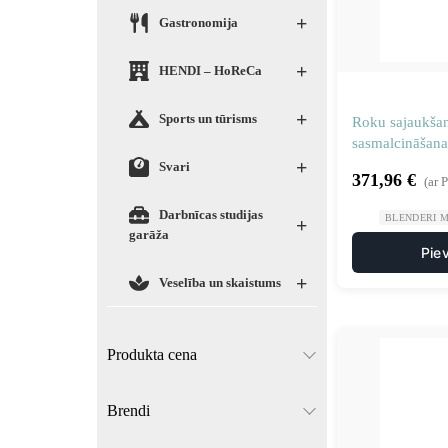
+
Gastronomija
+
HENDI – HoReCa
+
Sports un tūrisms
Roku sajaukša
sasmalcināšana 
+
blenderi 535 
Svari
371,96
€
(ar 
Darbnīcas studijas
BLENDERI M
+
garāža
Pie
+
Veselība un skaistums
Produkta cena
Brendi