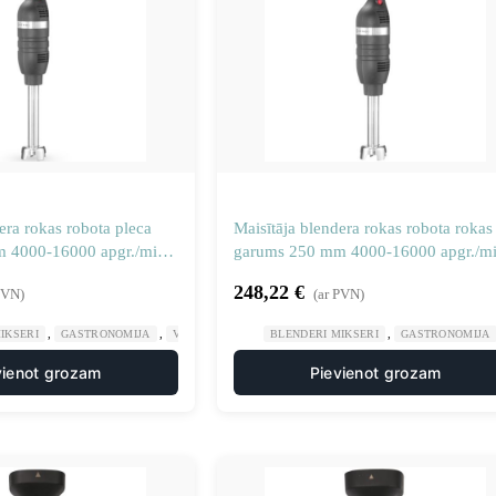
era rokas robota pleca
Maisītāja blendera rokas robota rokas
 4000-16000 apgr./min
garums 250 mm 4000-16000 apgr./m
350 W
248,22
€
PVN)
(ar PVN)
,
,
,
IKSERI
GASTRONOMIJA
VIRTUVES MAŠĪNAS
BLENDERI MIKSERI
GASTRONOMIJA
vienot grozam
Pievienot grozam