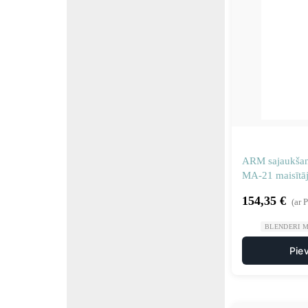
ARM sajaukšan
MA-21 maisītā
mm-Samic 303
154,35
€
(ar 
BLENDERI M
Pie