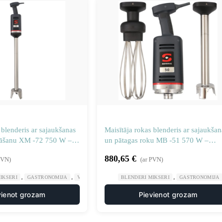
 blenderis ar sajaukšanas
Maisītāja rokas blenderis ar sajaukšan
nāšanu XM -72 750 W –
un pātagas roku MB -51 570 W –
18
Sammic 3030691
880,65
€
PVN)
(ar PVN)
,
,
,
IKSERI
GASTRONOMIJA
VIRTUVES MAŠĪNAS
BLENDERI MIKSERI
GASTRONOMIJA
vienot grozam
Pievienot grozam