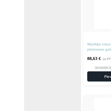
Maisītāja roka
pārnesumu gudr
390 mm 150 w
88,63
€
(ar P
BLENDERI M
Pie