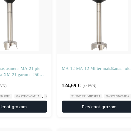
as asmens MA-21 pie
MA-12 MA-12 Mifter maisīšanas rok
ja XM-21 garums 250
0638
124,69
€
PVN)
(ar PVN)
,
,
,
IKSERI
GASTRONOMIJA
VIRTUVES MAŠĪNAS
BLENDERI MIKSERI
GASTRONOMIJA
vienot grozam
Pievienot grozam