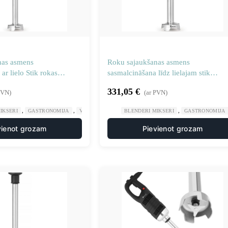
nas asmens
Roku sajaukšanas asmens
ar lielo Stik rokas
sasmalcināšana līdz lielajam stik
mm
rokturim 455 mm
331,05
€
PVN)
(ar PVN)
,
,
,
IKSERI
GASTRONOMIJA
VIRTUVES MAŠĪNAS
BLENDERI MIKSERI
GASTRONOMIJA
vienot grozam
Pievienot grozam