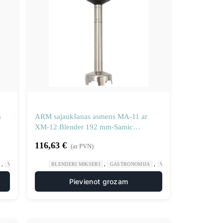
a
ARM sajaukšanas asmens MA-11 ar
XM-12 Blender 192 mm-Samic
3030613 maisījumu
116,63
€
(ar PVN)
,
,
,
VIRTUVES MAŠĪNAS
BLENDERI MIKSERI
GASTRONOMIJA
VIRTUVES MAŠĪNAS
Pievienot grozam