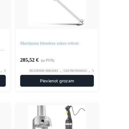
Maisījuma blendera rokas robots
in
285,52
€
(ar PVN)
,
,
,
VIRTUVES MAŠĪNAS
BLENDERI MIKSERI
GASTRONOMIJA
VIRTUVES MAŠĪNAS
Pievienot grozam