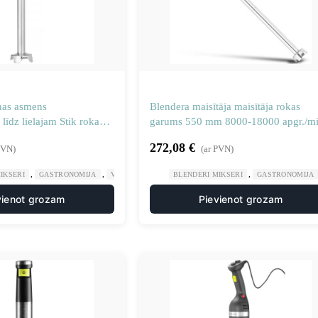
nas asmens
Blendera maisītāja maisītāja rokas
līdz lielajam Stik rokas
garums 550 mm 8000-18000 apgr./m
umam 305 mm
850 W
272,08
€
PVN)
(ar PVN)
,
,
,
IKSERI
GASTRONOMIJA
VIRTUVES MAŠĪNAS
BLENDERI MIKSERI
GASTRONOMIJA
vienot grozam
Pievienot grozam