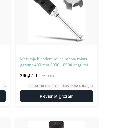
Maisītāja blendera rokas robota rokas
in
garums 400 mm 8000-18000 apgr./min
650 W
286,81
€
(ar PVN)
,
,
,
VIRTUVES MAŠĪNAS
BLENDERI MIKSERI
GASTRONOMIJA
VIRTUVES MAŠĪNAS
Pievienot grozam