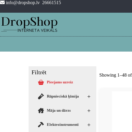
info@dropshop.lv
26661515
Filtrēt
Showing 1–48 of 
Pieejams uzreiz
+
Rūpnieciskā ķīmija
+
Māja un dārzs
+
Elektroinstrumenti