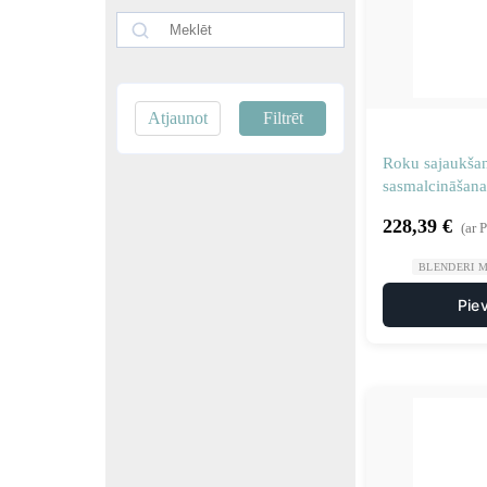
Atjaunot
Filtrēt
Roku sajaukša
sasmalcināšana 
blendera gar
228,39
€
(ar 
BLENDERI M
Pie