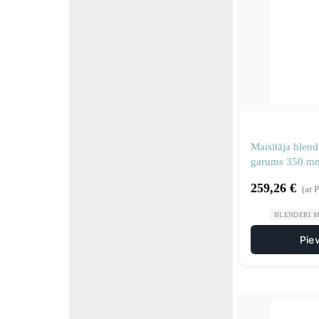
Maisītāja blend
garums 350 mm
350 W
259,26
€
(ar 
BLENDERI M
Pie