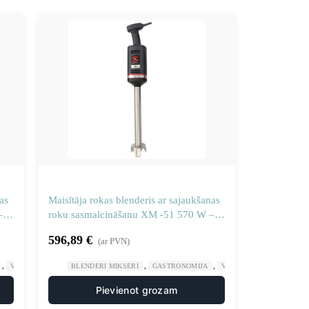
as
Maisītāja rokas blenderis ar sajaukšanas
–
roku sasmalcināšanu XM -51 570 W –
Sammic 3030684
596,89
€
(ar PVN)
,
,
,
VIRTUVES MAŠĪNAS
BLENDERI MIKSERI
GASTRONOMIJA
VIRTUVES MAŠĪNAS
Pievienot grozam