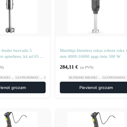
s -bnder bezvadu 5
Maisītāja blendera rokas robota roka 
s spiediens, kā arī 65 x
mm 4000-16000 apgr./min 500 W
284,11
€
VN)
(ar PVN)
,
,
,
IKSERI
GASTRONOMIJA
VIRTUVES MAŠĪNAS
BLENDERI MIKSERI
GASTRONOMIJA
vienot grozam
Pievienot grozam