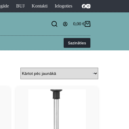
egāde
BUJ
Kontakti
Ielogoties
0,00
€
Sazināties