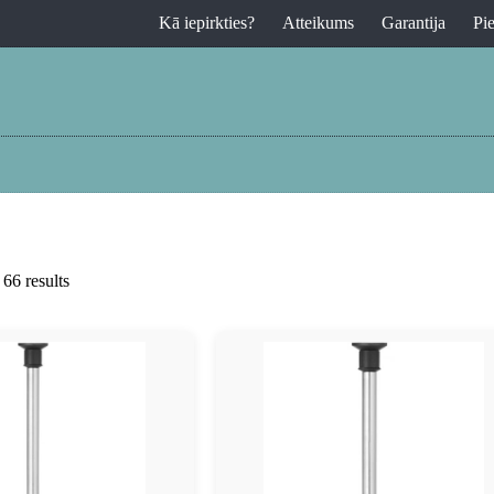
Kā iepirkties?
Atteikums
Garantija
Pi
66 results