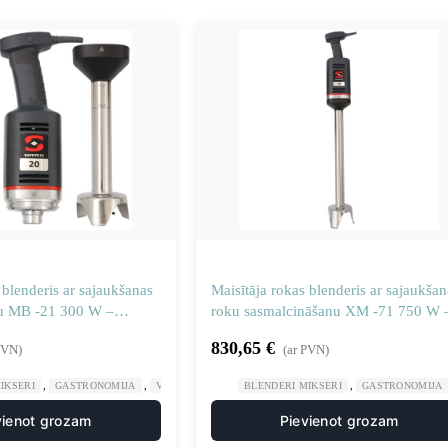
 blenderis ar sajaukšanas
Maisītāja rokas blenderis ar sajaukšan
ku MB -21 300 W –
roku sasmalcināšanu XM -71 750 W 
34
Sammic 3030717
830,65
€
PVN)
(ar PVN)
,
,
,
IKSERI
GASTRONOMIJA
VIRTUVES MAŠĪNAS
BLENDERI MIKSERI
GASTRONOMIJA
vienot grozam
Pievienot grozam