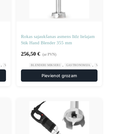
Rokas sajaukšanas asmens līdz lielajam
Stik Hand Blender 355 mm
256,50
€
(ar PVN)
,
,
,
VIRTUVES MAŠĪNAS
BLENDERI MIKSERI
GASTRONOMIJA
VIRTUVES MAŠĪNAS
Pievienot grozam