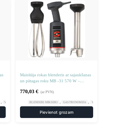
as
Maisītāja rokas blenderis ar sajaukšanas
un pātagas roku MB -31 570 W –
Sammic 3030676
770,03
€
(ar PVN)
,
,
,
VIRTUVES MAŠĪNAS
BLENDERI MIKSERI
GASTRONOMIJA
VIRTUVES MAŠĪNAS
Pievienot grozam