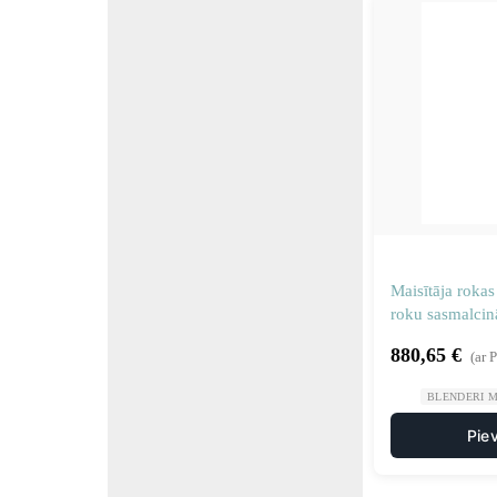
Maisītāja rokas
roku sasmalci
Sammic 30307
880,65
€
(ar 
BLENDERI M
Pie