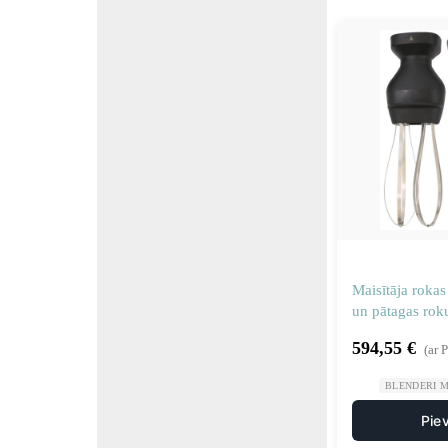
Maisītāja rokas
un pātagas ro
Sammic 30306
594,55
€
(ar 
BLENDERI M
Pie