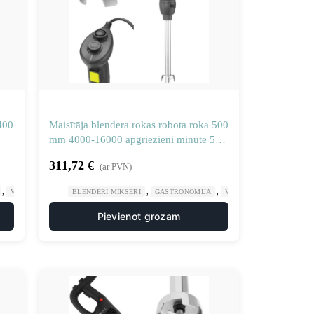
400
Maisītāja blendera rokas robota roka 500
mm 4000-16000 apgriezieni minūtē 500
W
311,72
€
(ar PVN)
,
,
,
VIRTUVES MAŠĪNAS
BLENDERI MIKSERI
GASTRONOMIJA
VIRTUVES MAŠĪNAS
Pievienot grozam