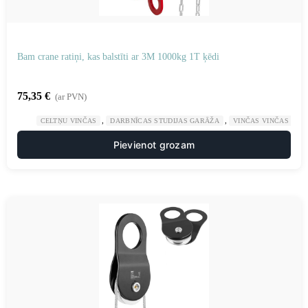
Bam crane ratiņi, kas balstīti ar 3M 1000kg 1T ķēdi
75,35
€
(ar PVN)
,
,
CELTŅU VINČAS
DARBNĪCAS STUDIJAS GARĀŽA
VINČAS VINČAS
Pievienot grozam