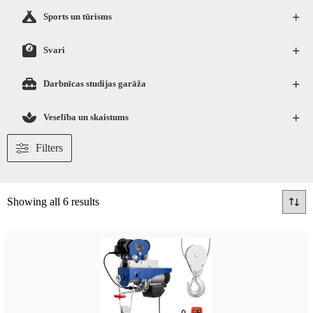
+
Sports un tūrisms
+
Svari
+
Darbnīcas studijas garāža
+
Veselība un skaistums
Filters
Showing all 6 results