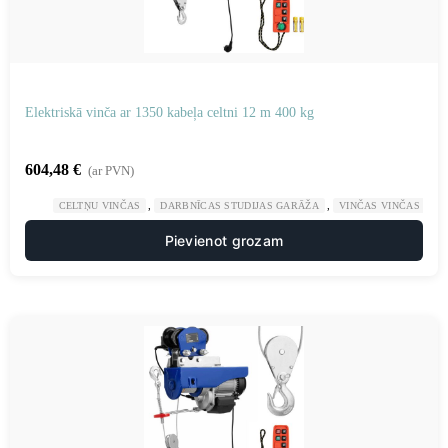
Elektriskā vinča ar 1350 kabeļa celtni 12 m 400 kg
604,48
€
(ar PVN)
,
,
CELTŅU VINČAS
DARBNĪCAS STUDIJAS GARĀŽA
VINČAS VINČAS
Pievienot grozam