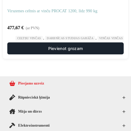
Virszemes celtnis ar vinču PROCAT 1200, līdz 990 kg
477,67
€
(ar PVN)
,
,
CELTŅU VINČAS
DARBNĪCAS STUDIJAS GARĀŽA
VINČAS VINČAS
Pievienot grozam
Pieejams uzreiz
+
Rūpnieciskā ķīmija
+
Māja un dārzs
+
Elektroinstrumenti