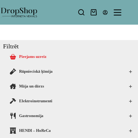
Filtrēt
Pieejams uzreiz
+
Rūpnieciskā ķīmija
+
Māja un dārzs
+
Elektroinstrumenti
+
Gastronomija
+
HENDI – HoReCa