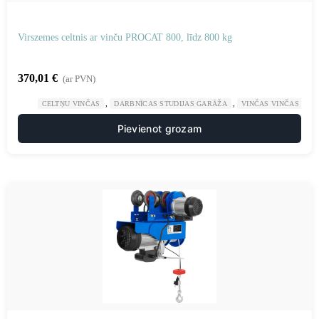
Virszemes celtnis ar vinču PROCAT 800, līdz 800 kg
370,01
€
(ar PVN)
,
,
CELTŅU VINČAS
DARBNĪCAS STUDIJAS GARĀŽA
VINČAS VINČAS
Pievienot grozam