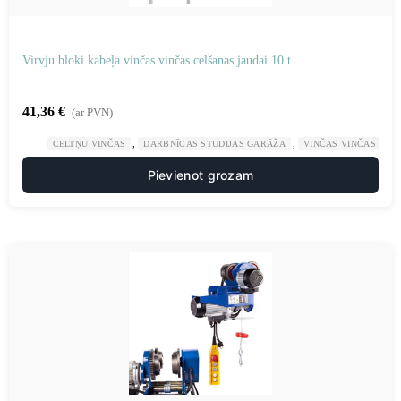
Virvju bloki kabeļa vinčas vinčas celšanas jaudai 10 t
41,36
€
(ar PVN)
,
,
CELTŅU VINČAS
DARBNĪCAS STUDIJAS GARĀŽA
VINČAS VINČAS
Pievienot grozam