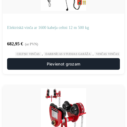
Elektriskā vinča ar 1600 kabeļa celtni 12 m 500 kg
682,95
€
(ar PVN)
,
,
CELTŅU VINČAS
DARBNĪCAS STUDIJAS GARĀŽA
VINČAS VINČAS
Pievienot grozam