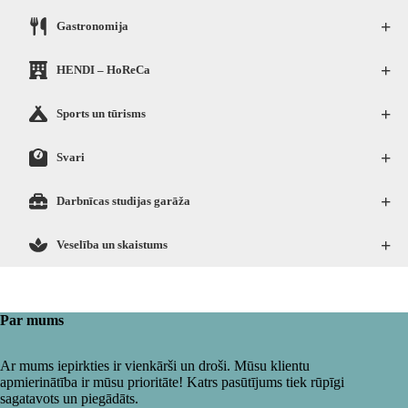
+
Gastronomija
+
HENDI – HoReCa
+
Sports un tūrisms
+
Svari
+
Darbnīcas studijas garāža
+
Veselība un skaistums
Par mums
Ar mums iepirkties ir vienkārši un droši. Mūsu klientu
apmierinātība ir mūsu prioritāte! Katrs pasūtījums tiek rūpīgi
sagatavots un piegādāts.