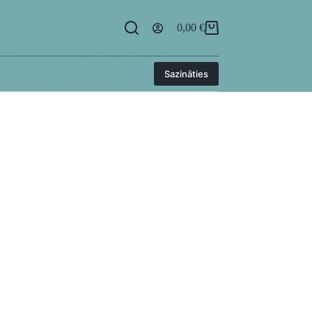
egāde
BUJ
Kontakti
Ielogoties
0,00
€
Sazināties