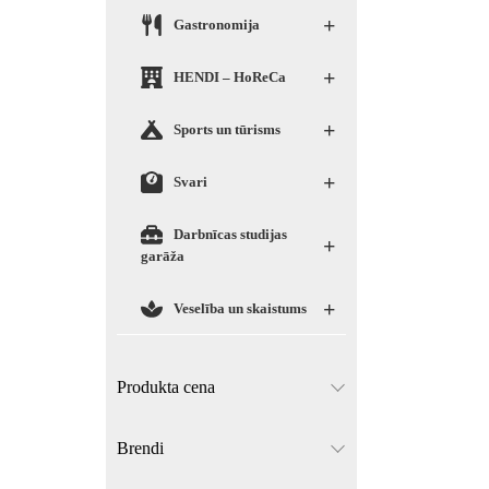
+
Gastronomija
+
HENDI – HoReCa
+
Sports un tūrisms
+
Svari
Darbnīcas studijas
+
garāža
+
Veselība un skaistums
Produkta cena
Brendi