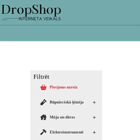
info@dropshop.lv
26661515
Filtrēt
Pieejams uzreiz
+
Rūpnieciskā ķīmija
+
Māja un dārzs
+
Elektroinstrumenti