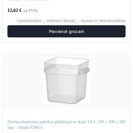
12,62
€
(ar PVN)
,
,
GASTRONOMIJA
PĀRTIKAS TRAUKI
TRAUKI UN VIRTUVES PIEDERUMI
Pievienot grozam
Pārtikas konteiners pārtikas glabāšanai ar skalu 3,8 L 190 x 190 x 180
mm – Hendi 870914