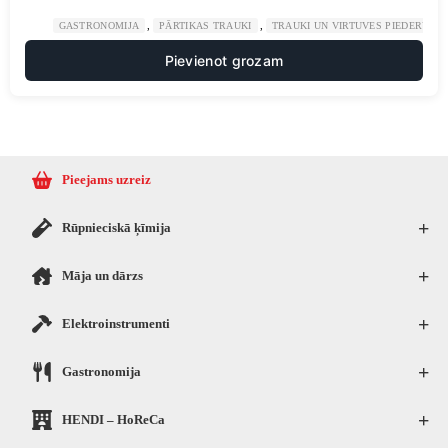
,
,
GASTRONOMIJA
PĀRTIKAS TRAUKI
TRAUKI UN VIRTUVES PIEDERUMI
Pievienot grozam
Pieejams uzreiz
+
Rūpnieciskā ķīmija
+
Māja un dārzs
+
Elektroinstrumenti
+
Gastronomija
+
HENDI – HoReCa