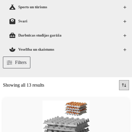
+
Sports un tūrisms
+
Svari
+
Darbnīcas studijas garāža
+
Veselība un skaistums
Filters
Showing all 13 results