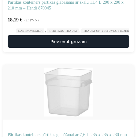
Pārtikas konteiners pārtikas glabāšanai ar skalu 11,4 L 290 x 290 x
210 mm – Hendi 870945
18,19
€
(ar PVN)
,
,
GASTRONOMIJA
PĀRTIKAS TRAUKI
TRAUKI UN VIRTUVES PIEDERUMI
Pievienot grozam
Pārtikas konteiners pārtikas glabāšanai ar 7,6 L 235 x 235 x 230 mm