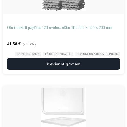
Olu trauks 8 paplātes 120 ovobox olām 18 l 355 x 325 x 200 mm
41,58
€
(ar PVN)
,
,
GASTRONOMIJA
PĀRTIKAS TRAUKI
TRAUKI UN VIRTUVES PIEDERUMI
Pievienot grozam