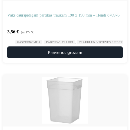
Vāks caurspīdīgam pārtikas traukam 190 x 190 mm – Hendi 870976
3,56
€
(ar PVN)
,
,
GASTRONOMIJA
PĀRTIKAS TRAUKI
TRAUKI UN VIRTUVES PIEDERUMI
Pievienot grozam