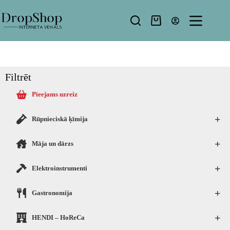
Filtrēt
Pieejams uzreiz
+
Rūpnieciskā ķīmija
+
Māja un dārzs
+
Elektroinstrumenti
+
Gastronomija
+
HENDI – HoReCa