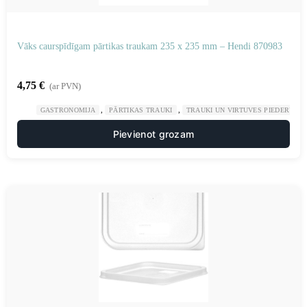
Vāks caurspīdīgam pārtikas traukam 235 x 235 mm – Hendi 870983
4,75
€
(ar PVN)
,
,
GASTRONOMIJA
PĀRTIKAS TRAUKI
TRAUKI UN VIRTUVES PIEDERUMI
Pievienot grozam