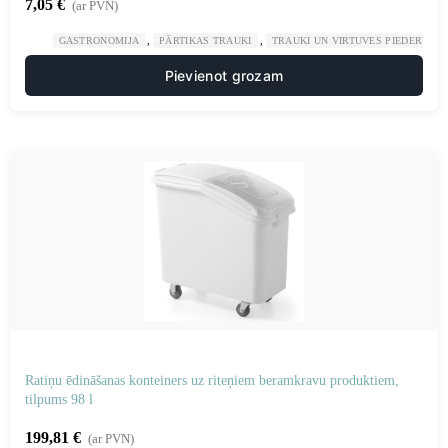
7,05
€
(ar PVN)
,
,
GASTRONOMIJA
PĀRTIKAS TRAUKI
TRAUKI UN VIRTUVES PIEDERUMI
Pievienot grozam
Ratiņu ēdināšanas konteiners uz riteņiem beramkravu produktiem,
tilpums 98 l
199,81
€
(ar PVN)