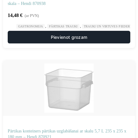
skala – Hendi 870938
14,48
€
(ar PVN)
,
,
GASTRONOMIJA
PĀRTIKAS TRAUKI
TRAUKI UN VIRTUVES PIEDERUMI
Pievienot grozam
Pārtikas konteiners pārtikas uzglabāšanai ar skalu 5,7 L 235 x 235 x
180 mm – Hendi 870921