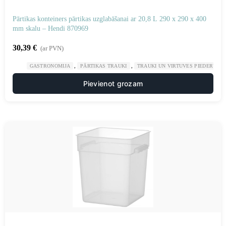
Pārtikas konteiners pārtikas uzglabāšanai ar 20,8 L 290 x 290 x 400
mm skalu – Hendi 870969
30,39
€
(ar PVN)
,
,
GASTRONOMIJA
PĀRTIKAS TRAUKI
TRAUKI UN VIRTUVES PIEDERUMI
Pievienot grozam