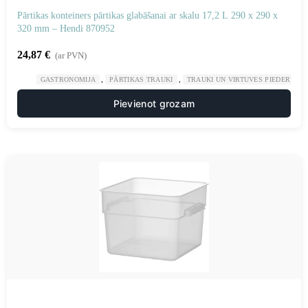
Pārtikas konteiners pārtikas glabāšanai ar skalu 17,2 L 290 x 290 x
320 mm – Hendi 870952
24,87
€
(ar PVN)
,
,
GASTRONOMIJA
PĀRTIKAS TRAUKI
TRAUKI UN VIRTUVES PIEDERUMI
Pievienot grozam