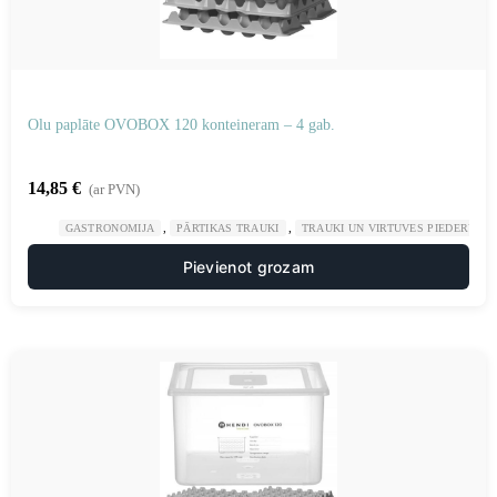
Olu paplāte OVOBOX 120 konteineram – 4 gab.
14,85
€
(ar PVN)
,
,
GASTRONOMIJA
PĀRTIKAS TRAUKI
TRAUKI UN VIRTUVES PIEDERUMI
Pievienot grozam