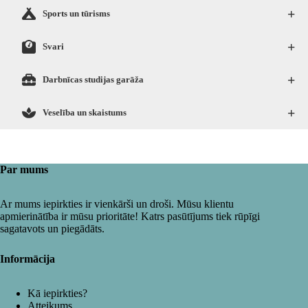
+
Sports un tūrisms
+
Svari
+
Darbnīcas studijas garāža
+
Veselība un skaistums
Par mums
Ar mums iepirkties ir vienkārši un droši. Mūsu klientu
apmierinātība ir mūsu prioritāte! Katrs pasūtījums tiek rūpīgi
sagatavots un piegādāts.
Informācija
Kā iepirkties?
Atteikums