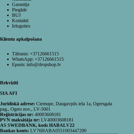
Garantija
Piegāde
BUJ
Kontakti
Ielogoties
Klientu apkalpošana
Tālrunis:
+37126661515
WhatsApp:
+37126661515
Epasts:
info@dropshop.lv
Rekvizīti
SIA AFI
Juridiskā adrese:
Ciemupe, Daugavpils iela 1a, Ogresgala
pag., Ogres nov., LV-5001
Reģistrācijas nr:
40003608181
PVN maksātāja nr:
LV40003608181
AS SWEDBANK, kods HABALV22
Bankas konts:
LV76HABA0551003447290