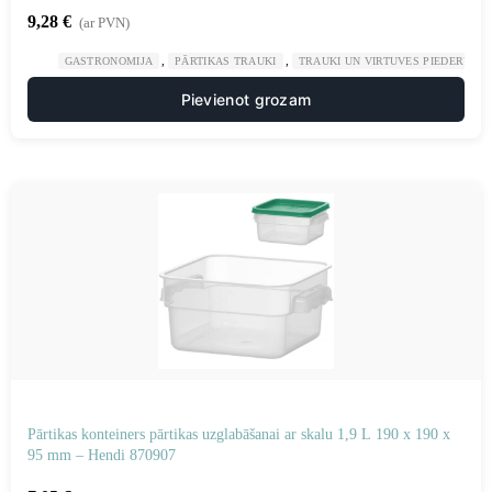
9,28
€
(ar PVN)
,
,
GASTRONOMIJA
PĀRTIKAS TRAUKI
TRAUKI UN VIRTUVES PIEDERUMI
Pievienot grozam
Pārtikas konteiners pārtikas uzglabāšanai ar skalu 1,9 L 190 x 190 x
95 mm – Hendi 870907