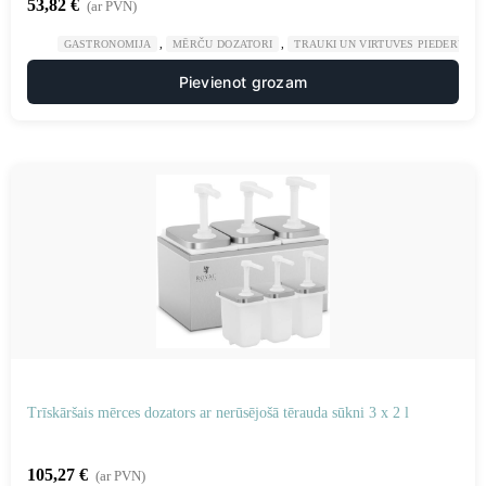
53,82
€
(ar PVN)
,
,
GASTRONOMIJA
MĒRČU DOZATORI
TRAUKI UN VIRTUVES PIEDERUMI
Pievienot grozam
Trīskāršais mērces dozators ar nerūsējošā tērauda sūkni 3 x 2 l
105,27
€
(ar PVN)