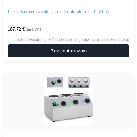
Elektriskās mērces sildītājs ar sūkņa dozatoru 3,3 L 550 W
187,72
€
(ar PVN)
,
,
GASTRONOMIJA
MĒRČU DOZATORI
TRAUKI UN VIRTUVES PIEDERUMI
Pievienot grozam