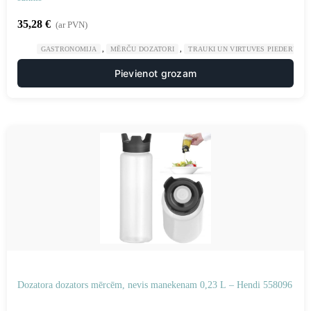
35,28
€
(ar PVN)
,
,
GASTRONOMIJA
MĒRČU DOZATORI
TRAUKI UN VIRTUVES PIEDERUMI
Pievienot grozam
Dozatora dozators mērcēm, nevis manekenam 0,23 L – Hendi 558096