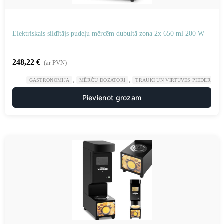
Elektriskais sildītājs pudeļu mērcēm dubultā zona 2x 650 ml 200 W
248,22
€
(ar PVN)
,
,
GASTRONOMIJA
MĒRČU DOZATORI
TRAUKI UN VIRTUVES PIEDERUMI
Pievienot grozam