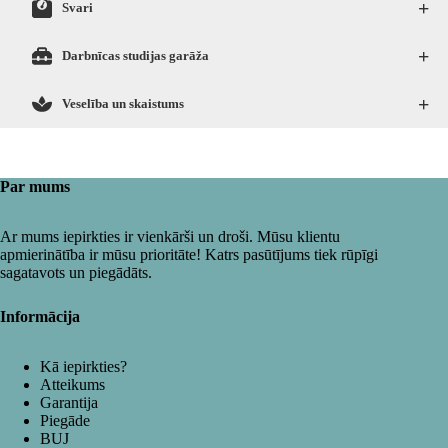
+
Svari
+
Darbnīcas studijas garāža
+
Veselība un skaistums
Par mums
Ar mums iepirkties ir vienkārši un droši. Mūsu klientu
apmierinātība ir mūsu prioritāte! Katrs pasūtījums tiek rūpīgi
sagatavots un piegādāts.
Informācija
Kā iepirkties?
Atteikums
Garantija
Piegāde
BUJ