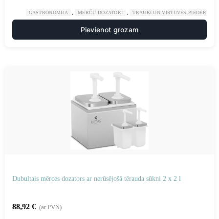
,
,
GASTRONOMIJA
MĒRČU DOZATORI
TRAUKI UN VIRTUVES PIEDERUMI
Pievienot grozam
Dubultais mērces dozators ar nerūsējošā tērauda sūkni 2 x 2 l
88,92
€
(ar PVN)