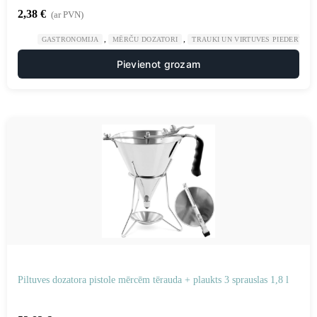
2,38
€
(ar PVN)
,
,
GASTRONOMIJA
MĒRČU DOZATORI
TRAUKI UN VIRTUVES PIEDERUMI
Pievienot grozam
Piltuves dozatora pistole mērcēm tērauda + plaukts 3 sprauslas 1,8 l