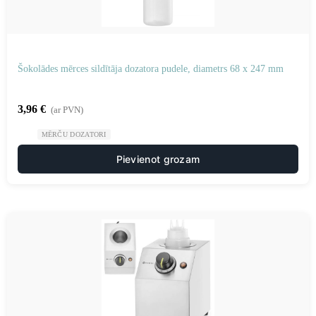
Šokolādes mērces sildītāja dozatora pudele, diametrs 68 x 247 mm
3,96
€
(ar PVN)
MĒRČU DOZATORI
Pievienot grozam