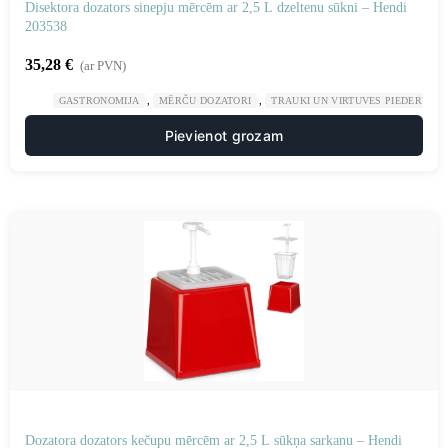
Disektora dozators sinepju mērcēm ar 2,5 L dzeltenu sūkni – Hendi
203538
35,28
€
(ar PVN)
,
,
GASTRONOMIJA
MĒRČU DOZATORI
TRAUKI UN VIRTUVES PIEDERUMI
Pievienot grozam
Dozatora dozators kečupu mērcēm ar 2,5 L sūkņa sarkanu – Hendi