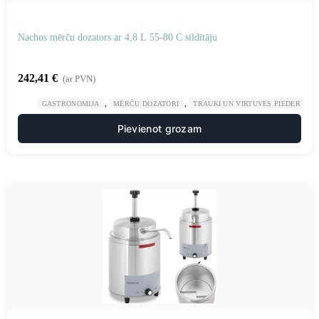
Nachos mērču dozators ar 4,8 L 55-80 C sildītāju
242,41
€
(ar PVN)
,
,
GASTRONOMIJA
MĒRČU DOZATORI
TRAUKI UN VIRTUVES PIEDERUMI
Pievienot grozam