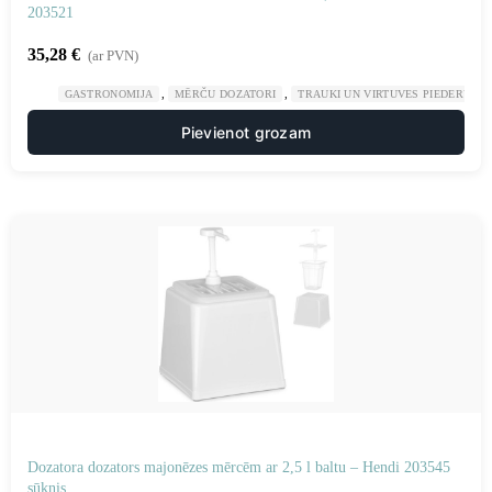
203521
35,28
€
(ar PVN)
,
,
GASTRONOMIJA
MĒRČU DOZATORI
TRAUKI UN VIRTUVES PIEDERUMI
Pievienot grozam
Dozatora dozators majonēzes mērcēm ar 2,5 l baltu – Hendi 203545
sūknis