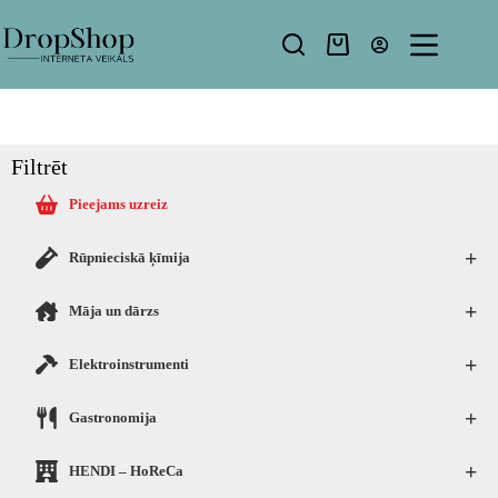
Filtrēt
Pieejams uzreiz
+
Rūpnieciskā ķīmija
+
Māja un dārzs
+
Elektroinstrumenti
+
Gastronomija
+
HENDI – HoReCa