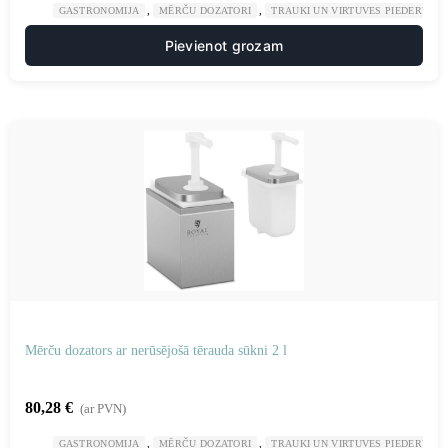
,
,
GASTRONOMIJA
MĒRČU DOZATORI
TRAUKI UN VIRTUVES PIEDERUMI
Pievienot grozam
Mērču dozators ar nerūsējošā tērauda sūkni 2 l
80,28
€
(ar PVN)
,
,
GASTRONOMIJA
MĒRČU DOZATORI
TRAUKI UN VIRTUVES PIEDERUMI