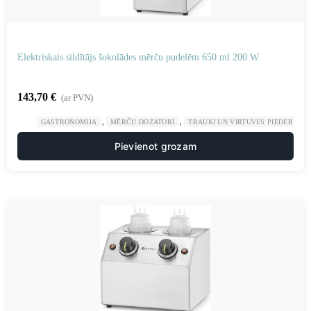
Elektriskais sildītājs šokolādes mērču pudelēm 650 ml 200 W
143,70
€
(ar PVN)
,
,
GASTRONOMIJA
MĒRČU DOZATORI
TRAUKI UN VIRTUVES PIEDERUMI
Pievienot grozam