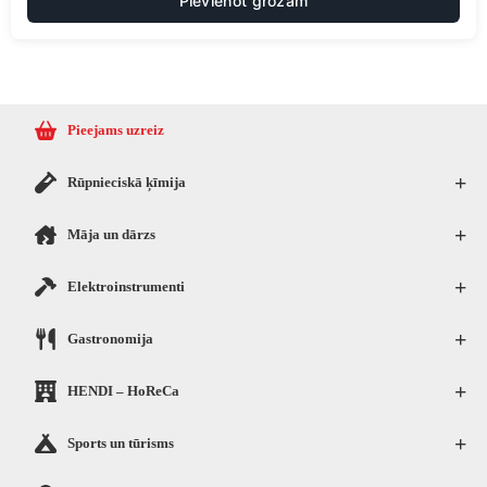
Pievienot grozam
Pieejams uzreiz
+
Rūpnieciskā ķīmija
+
Māja un dārzs
+
Elektroinstrumenti
+
Gastronomija
+
HENDI – HoReCa
+
Sports un tūrisms