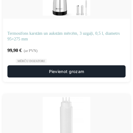
Termosifons karstām un aukstām mērcēm, 3 uzgaļi, 0,5 l, diametrs
95×275 mm
99,90
€
(ar PVN)
MĒRČU DOZATORI
Pievienot grozam