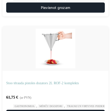
Pievienot grozam
Stoo tērauda pistoles dozators 2L ROF-2 komplekts
61,75
€
(ar PVN)
,
,
GASTRONOMIJA
MĒRČU DOZATORI
TRAUKI UN VIRTUVES PIEDERUMI