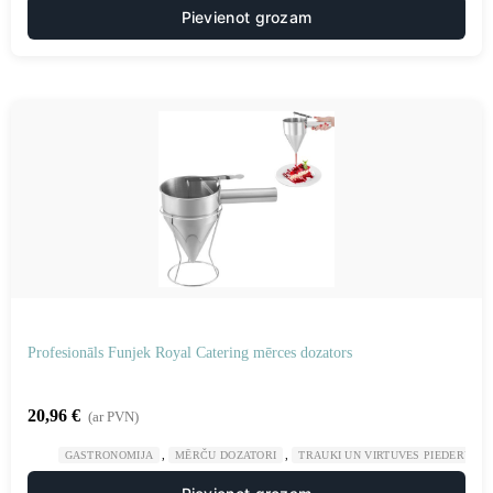
Pievienot grozam
Profesionāls Funjek Royal Catering mērces dozators
20,96
€
(ar PVN)
,
,
GASTRONOMIJA
MĒRČU DOZATORI
TRAUKI UN VIRTUVES PIEDERUMI