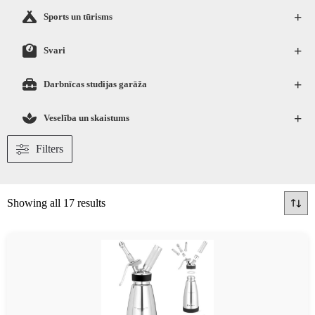
+
Sports un tūrisms
+
Svari
+
Darbnīcas studijas garāža
+
Veselība un skaistums
Filters
Showing all 17 results