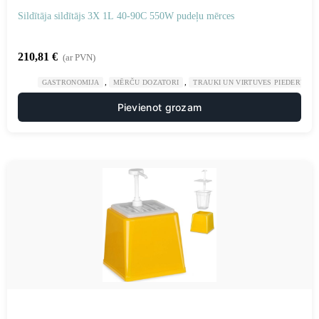
Sildītāja sildītājs 3X 1L 40-90C 550W pudeļu mērces
210,81
€
(ar PVN)
,
,
GASTRONOMIJA
MĒRČU DOZATORI
TRAUKI UN VIRTUVES PIEDERUMI
Pievienot grozam