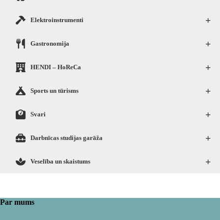
+
Elektroinstrumenti
+
Gastronomija
+
HENDI – HoReCa
+
Sports un tūrisms
+
Svari
+
Darbnīcas studijas garāža
+
Veselība un skaistums
Par mums