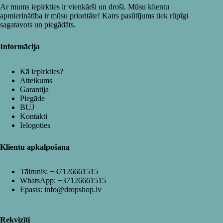
Ar mums iepirkties ir vienkārši un droši. Mūsu klientu
apmierinātība ir mūsu prioritāte! Katrs pasūtījums tiek rūpīgi
sagatavots un piegādāts.
Informācija
Kā iepirkties?
Atteikums
Garantija
Piegāde
BUJ
Kontakti
Ielogoties
Klientu apkalpošana
Tālrunis:
+37126661515
WhatsApp:
+37126661515
Epasts:
info@dropshop.lv
Rekvizīti