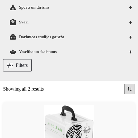
+
Sports un tūrisms
+
Svari
+
Darbnīcas studijas garāža
+
Veselība un skaistums
Filters
Showing all 2 results