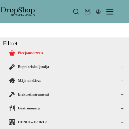
Filtrēt
Pieejams uzreiz
+
Rūpnieciskā ķīmija
+
Māja un dārzs
+
Elektroinstrumenti
+
Gastronomija
+
HENDI – HoReCa