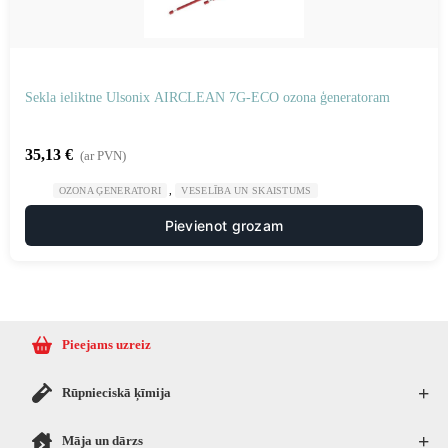
Sekla ieliktne Ulsonix AIRCLEAN 7G-ECO ozona ģeneratoram
35,13
€
(ar PVN)
,
OZONA ĢENERATORI
VESELĪBA UN SKAISTUMS
Pievienot grozam
Pieejams uzreiz
+
Rūpnieciskā ķīmija
+
Māja un dārzs