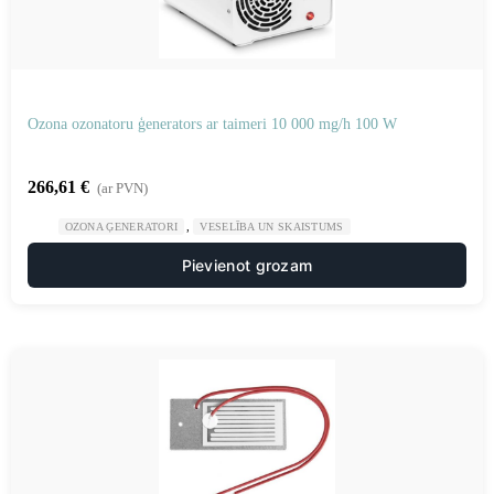
Ozona ozonatoru ģenerators ar taimeri 10 000 mg/h 100 W
266,61
€
(ar PVN)
,
OZONA ĢENERATORI
VESELĪBA UN SKAISTUMS
Pievienot grozam