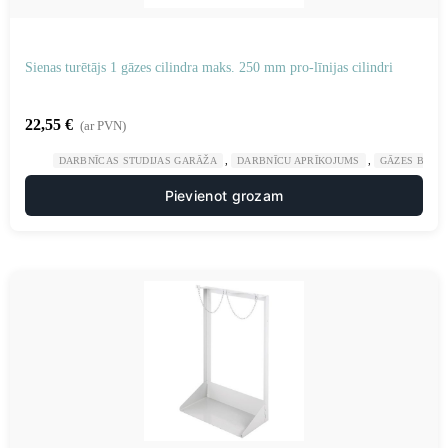
Sienas turētājs 1 gāzes cilindra maks. 250 mm pro-līnijas cilindri
22,55
€
(ar PVN)
,
,
DARBNĪCAS STUDIJAS GARĀŽA
DARBNĪCU APRĪKOJUMS
GĀZES BALO
Pievienot grozam