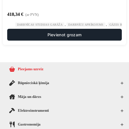
418,34
€
(ar PVN)
,
,
DARBNĪCAS STUDIJAS GARĀŽA
DARBNĪCU APRĪKOJUMS
GĀZES BALO
Pievienot grozam
Pieejams uzreiz
+
Rūpnieciskā ķīmija
+
Māja un dārzs
+
Elektroinstrumenti
+
Gastronomija