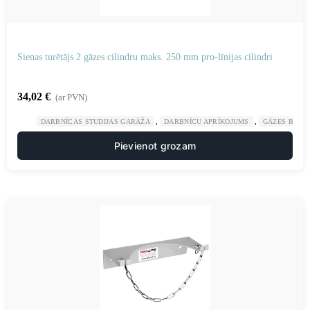
Sienas turētājs 2 gāzes cilindru maks. 250 mm pro-līnijas cilindri
34,02
€
(ar PVN)
,
,
DARBNĪCAS STUDIJAS GARĀŽA
DARBNĪCU APRĪKOJUMS
GĀZES BALO
Pievienot grozam