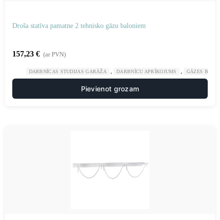
Droša statīva pamatne 2 tehnisko gāzu baloniem
157,23
€
(ar PVN)
,
,
DARBNĪCAS STUDIJAS GARĀŽA
DARBNĪCU APRĪKOJUMS
GĀZES BALO
Pievienot grozam