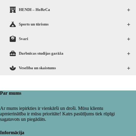
+
HENDI – HoReCa
+
Sports un tūrisms
+
Svari
+
Darbnīcas studijas garāža
+
Veselība un skaistums
Par mums
Ar mums iepirkties ir vienkārši un droši. Mūsu klientu
apmierinātība ir mūsu prioritāte! Katrs pasūtījums tiek rūpīgi
sagatavots un piegādāts.
Informācija