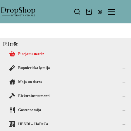
Filtrēt
Pieejams uzreiz
+
Rūpnieciskā ķīmija
+
Māja un dārzs
+
Elektroinstrumenti
+
Gastronomija
+
HENDI – HoReCa