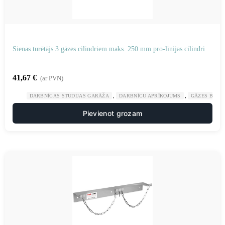
Sienas turētājs 3 gāzes cilindriem maks. 250 mm pro-līnijas cilindri
41,67
€
(ar PVN)
,
,
DARBNĪCAS STUDIJAS GARĀŽA
DARBNĪCU APRĪKOJUMS
GĀZES BALO
Pievienot grozam