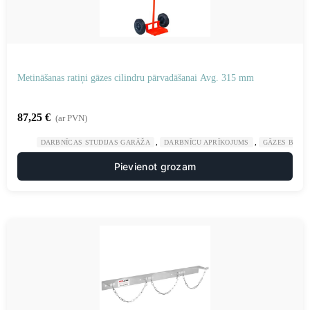
Metināšanas ratiņi gāzes cilindru pārvadāšanai Avg. 315 mm
87,25
€
(ar PVN)
,
,
DARBNĪCAS STUDIJAS GARĀŽA
DARBNĪCU APRĪKOJUMS
GĀZES BALO
Pievienot grozam