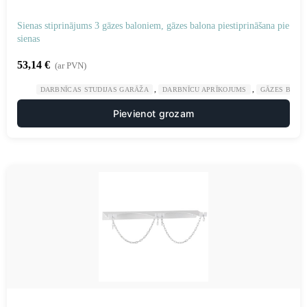
Sienas stiprinājums 3 gāzes baloniem, gāzes balona piestiprināšana pie
sienas
53,14
€
(ar PVN)
,
,
DARBNĪCAS STUDIJAS GARĀŽA
DARBNĪCU APRĪKOJUMS
GĀZES BALO
Pievienot grozam