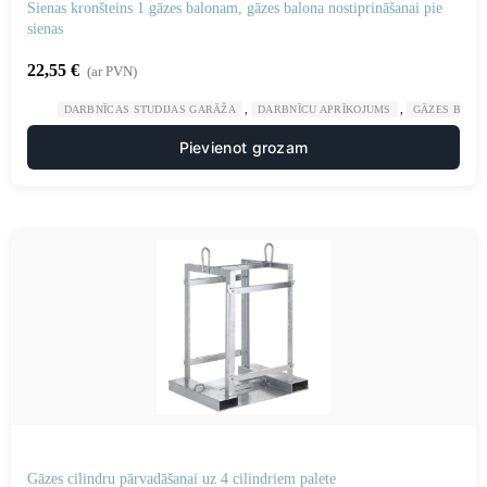
Sienas kronšteins 1 gāzes balonam, gāzes balona nostiprināšanai pie
sienas
22,55
€
(ar PVN)
,
,
DARBNĪCAS STUDIJAS GARĀŽA
DARBNĪCU APRĪKOJUMS
GĀZES BALO
Pievienot grozam
Gāzes cilindru pārvadāšanai uz 4 cilindriem palete