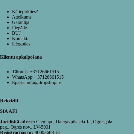
Kā iepirkties?
Atteikums
Garantija
Piegāde
BUJ
Kontakti
Ielogoties
Klientu apkalpošana
Tālrunis:
+37126661515
WhatsApp:
+37126661515
Epasts:
info@dropshop.lv
Rekvizīti
SIA AFI
Juridiskā adrese:
Ciemupe, Daugavpils iela 1a, Ogresgala
pag., Ogres nov., LV-5001
Reģistrācijas nr:
40003608181