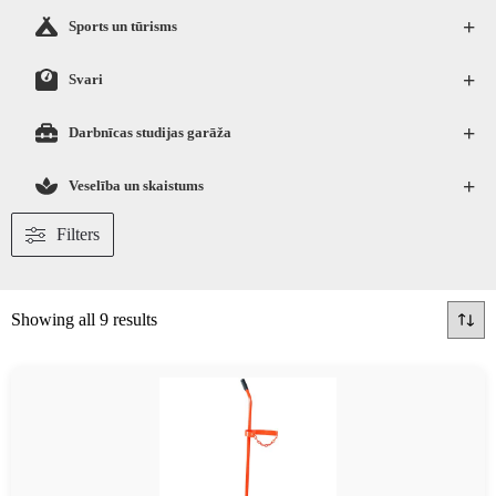
+
Sports un tūrisms
+
Svari
+
Darbnīcas studijas garāža
+
Veselība un skaistums
Filters
Showing all 9 results