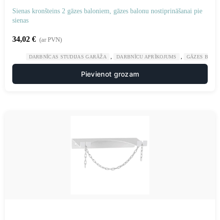
Sienas kronšteins 2 gāzes baloniem, gāzes balonu nostiprināšanai pie
sienas
34,02
€
(ar PVN)
,
,
DARBNĪCAS STUDIJAS GARĀŽA
DARBNĪCU APRĪKOJUMS
GĀZES BALO
Pievienot grozam