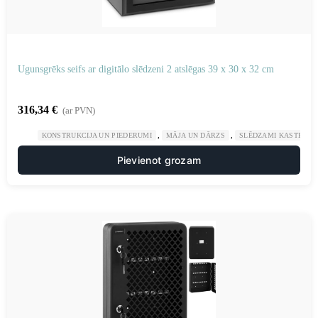
Ugunsgrēks seifs ar digitālo slēdzeni 2 atslēgas 39 x 30 x 32 cm
316,34
€
(ar PVN)
,
,
KONSTRUKCIJA UN PIEDERUMI
MĀJA UN DĀRZS
SLĒDZAMI KASTES SE
Pievienot grozam