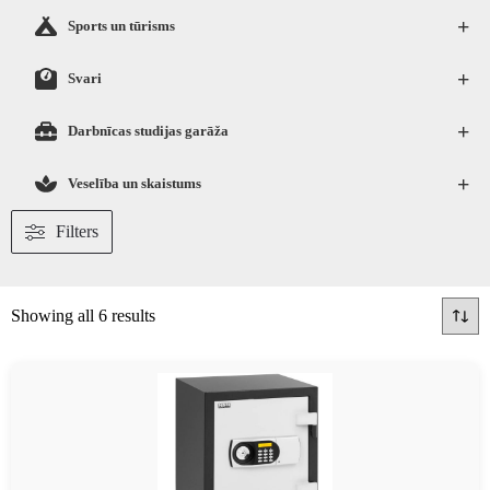
+
Sports un tūrisms
+
Svari
+
Darbnīcas studijas garāža
+
Veselība un skaistums
Filters
Showing all 6 results