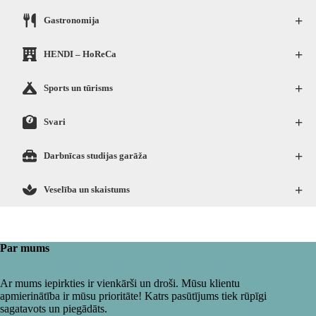
+
Gastronomija
+
HENDI – HoReCa
+
Sports un tūrisms
+
Svari
+
Darbnīcas studijas garāža
+
Veselība un skaistums
Par mums
Ar mums iepirkties ir vienkārši un droši. Mūsu klientu
apmierinātība ir mūsu prioritāte! Katrs pasūtījums tiek rūpīgi
sagatavots un piegādāts.