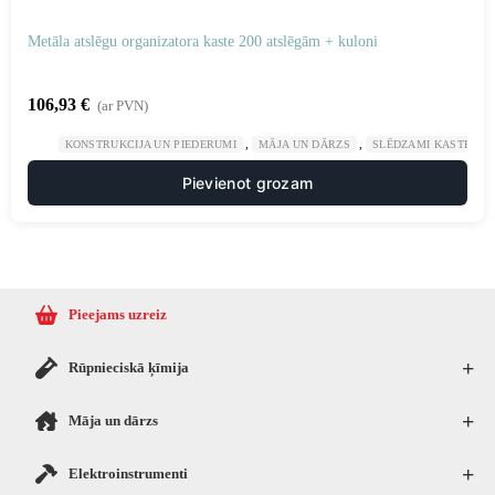
Metāla atslēgu organizatora kaste 200 atslēgām + kuloni
106,93
€
(ar PVN)
,
,
KONSTRUKCIJA UN PIEDERUMI
MĀJA UN DĀRZS
SLĒDZAMI KASTES SE
Pievienot grozam
Pieejams uzreiz
+
Rūpnieciskā ķīmija
+
Māja un dārzs
+
Elektroinstrumenti