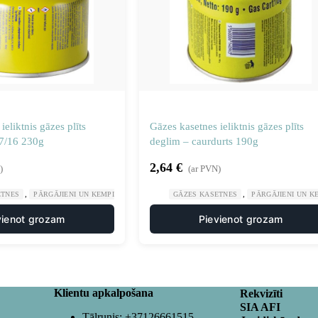
ieliktnis gāzes plīts
Gāzes kasetnes ieliktnis gāzes plīts
 7/16 230g
deglim – caurdurts 190g
2,64
€
)
(ar PVN)
,
,
,
ETNES
PĀRGĀJIENI UN KEMPINGS
SPORTS UN TŪRISMS
GĀZES KASETNES
PĀRGĀJIENI UN K
vienot grozam
Pievienot grozam
Klientu apkalpošana
Rekvizīti
SIA AFI
Tālrunis:
+37126661515