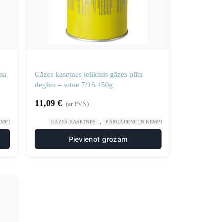
ma
Gāzes kasetnes ieliktnis gāzes plīts
deglim – vītne 7/16 450g
11,09
€
(ar PVN)
,
,
,
EMPINGS
SPORTS UN TŪRISMS
GĀZES KASETNES
PĀRGĀJIENI UN KEMPINGS
SPORTS UN TŪ
Pievienot grozam