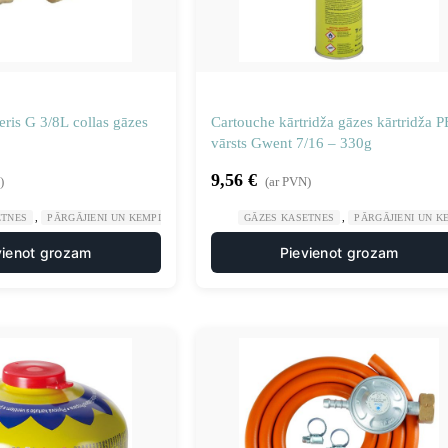
eris G 3/8L collas gāzes
Cartouche kārtridža gāzes kārtridža P
vārsts Gwent 7/16 – 330g
9,56
€
)
(ar PVN)
,
,
,
ETNES
PĀRGĀJIENI UN KEMPINGS
SPORTS UN TŪRISMS
GĀZES KASETNES
PĀRGĀJIENI UN K
vienot grozam
Pievienot grozam