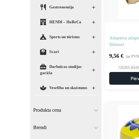
+
Gastronomija
+
HENDI – HoReCa
+
Sports un tūrisms
Adaptera adapt
šļūtenei
+
Svari
9,56
€
(ar PVN
Darbnīcas studijas
GĀZES KAS
+
garāža
Pie
+
Veselība un skaistums
Produkta cena
Brendi