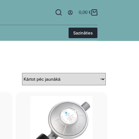
egāde
BUJ
Kontakti
Ielogoties
0,00
€
Sazināties