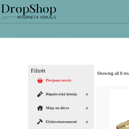
info@dropshop.lv
26661515
Filtrēt
Showing all 8 res
Pieejams uzreiz
+
Rūpnieciskā ķīmija
+
Māja un dārzs
+
Elektroinstrumenti