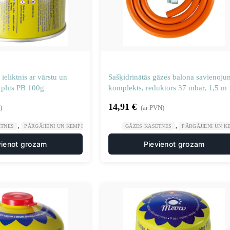
ieliktnis ar vārstu un
Sašķidrinātās gāzes balona savienoju
 plīts PB 100g
komplekts, reduktors 37 mbar, 1,5 m
14,91
€
)
(ar PVN)
,
,
,
ETNES
PĀRGĀJIENI UN KEMPINGS
SPORTS UN TŪRISMS
GĀZES KASETNES
PĀRGĀJIENI UN K
vienot grozam
Pievienot grozam