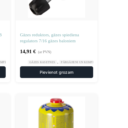
B
Gāzes reduktors, gāzes spiediena
regulators 7/16 gāzes baloniem
14,91
€
(ar PVN)
,
,
,
EMPINGS
SPORTS UN TŪRISMS
GĀZES KASETNES
PĀRGĀJIENI UN KEMPINGS
SPORTS UN TŪ
Pievienot grozam