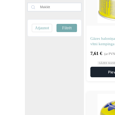
Atjaunot
Filtrēt
Gāzes baloniņa 
vītni kempinga
7,61
€
(ar PVN
GĀZES KAS
Pie