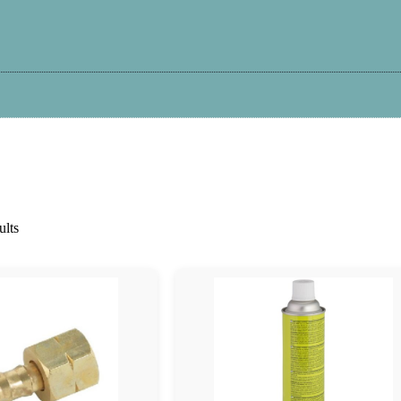
Kā iepirkties?
Atteikums
Garantija
Pi
ults