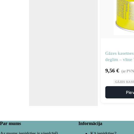
Gāzes kasetnes 
deglim – vītne
9,56
€
(ar PVN
GĀZES KAS
Pie
Par mums
Informācija
Ar mums iepirkties ir vienkārši
Kā iepirkties?