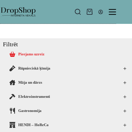
Filtrēt
Pieejams uzreiz
+
Rūpnieciskā ķīmija
+
Māja un dārzs
+
Elektroinstrumenti
+
Gastronomija
+
HENDI – HoReCa