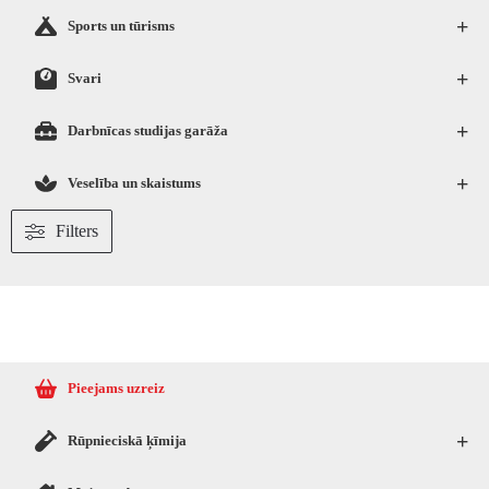
+
Sports un tūrisms
+
Svari
+
Darbnīcas studijas garāža
+
Veselība un skaistums
Filters
Pieejams uzreiz
+
Rūpnieciskā ķīmija