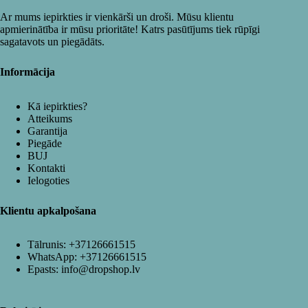
Ar mums iepirkties ir vienkārši un droši. Mūsu klientu
apmierinātība ir mūsu prioritāte! Katrs pasūtījums tiek rūpīgi
sagatavots un piegādāts.
Informācija
Kā iepirkties?
Atteikums
Garantija
Piegāde
BUJ
Kontakti
Ielogoties
Klientu apkalpošana
Tālrunis:
+37126661515
WhatsApp:
+37126661515
Epasts:
info@dropshop.lv