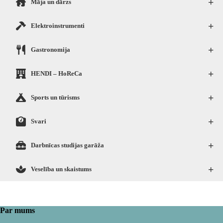
+
Māja un dārzs
+
Elektroinstrumenti
+
Gastronomija
+
HENDI – HoReCa
+
Sports un tūrisms
+
Svari
+
Darbnīcas studijas garāža
+
Veselība un skaistums
Par mums