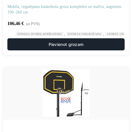
Mobila, regulējama basketbola groza komplekts uz statīva, augstums
190–260 cm
106,46
€
(ar PVN)
,
,
FITNESA SPORTA APRĪKOJUMS
FITNESA VINGROŠANA
SPORTS UN TŪR
Pievienot grozam