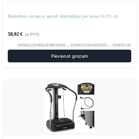
Basketbola vairogs ar apmali stiprināšanai pie sienas 61×91 cm
58,92
€
(ar PVN)
,
,
FITNESA SPORTA APRĪKOJUMS
FITNESA VINGROŠANA
SPORTS UN TŪR
Pievienot grozam