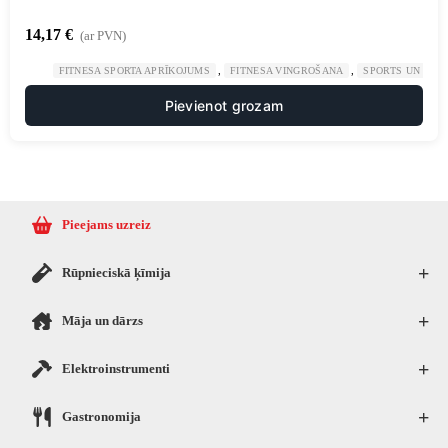
14,17
€
(ar PVN)
,
,
FITNESA SPORTA APRĪKOJUMS
FITNESA VINGROŠANA
SPORTS UN TŪR
Pievienot grozam
Pieejams uzreiz
+
Rūpnieciskā ķīmija
+
Māja un dārzs
+
Elektroinstrumenti
+
Gastronomija