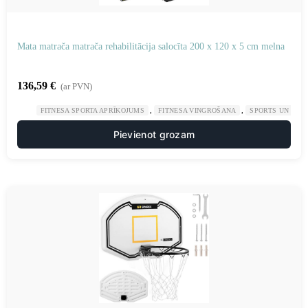
Mata matrača matrača rehabilitācija salocīta 200 x 120 x 5 cm melna
136,59
€
(ar PVN)
,
,
FITNESA SPORTA APRĪKOJUMS
FITNESA VINGROŠANA
SPORTS UN TŪR
Pievienot grozam