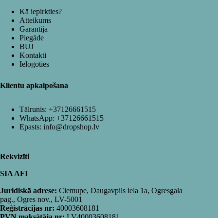
Kā iepirkties?
Atteikums
Garantija
Piegāde
BUJ
Kontakti
Ielogoties
Klientu apkalpošana
Tālrunis:
+37126661515
WhatsApp:
+37126661515
Epasts:
info@dropshop.lv
Rekvizīti
SIA AFI
Juridiskā adrese:
Ciemupe, Daugavpils iela 1a, Ogresgala
pag., Ogres nov., LV-5001
Reģistrācijas nr:
40003608181
PVN maksātāja nr:
LV40003608181