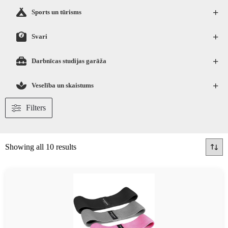
+
Sports un tūrisms
+
Svari
+
Darbnīcas studijas garāža
+
Veselība un skaistums
Filters
Showing all 10 results