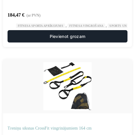
184,47
€
(ar PVN)
,
,
FITNESA SPORTA APRĪKOJUMS
FITNESA VINGROŠANA
SPORTS UN TŪR
Pievienot grozam
Treniņu siksnas CrossFit vingrinājumiem 164 cm