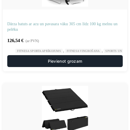
Dārza batuts ar acu un pavasara vāku 305 cm līdz 100 kg melnu un
pelēku
126,54
€
(ar PVN)
,
,
FITNESA SPORTA APRĪKOJUMS
FITNESA VINGROŠANA
SPORTS UN TŪR
Pievienot grozam