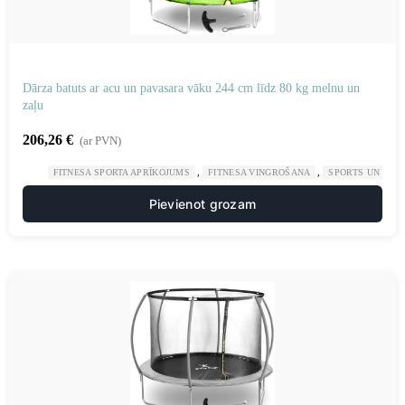
Dārza batuts ar acu un pavasara vāku 244 cm līdz 80 kg melnu un
zaļu
206,26
€
(ar PVN)
,
,
FITNESA SPORTA APRĪKOJUMS
FITNESA VINGROŠANA
SPORTS UN TŪR
Pievienot grozam