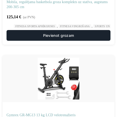
Mobila, regulējama basketbola groza komplekts uz statīva, augstums
200-305 cm
125,14
€
(ar PVN)
,
,
FITNESA SPORTA APRĪKOJUMS
FITNESA VINGROŠANA
SPORTS UN TŪR
Pievienot grozam
Gymrex GR-MG13 13 kg LCD velotrenažieris