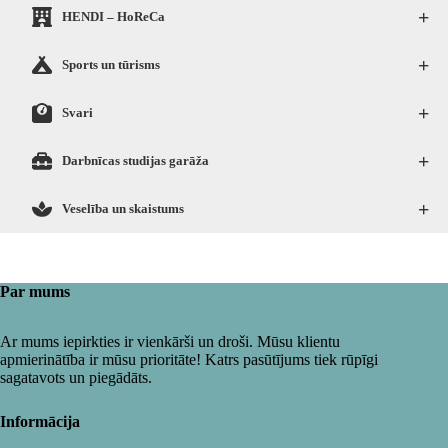
+
HENDI – HoReCa
+
Sports un tūrisms
+
Svari
+
Darbnīcas studijas garāža
+
Veselība un skaistums
Par mums
Ar mums iepirkties ir vienkārši un droši. Mūsu klientu
apmierinātība ir mūsu prioritāte! Katrs pasūtījums tiek rūpīgi
sagatavots un piegādāts.
Informācija