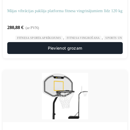
Mājas vibrācijas paklāja platforma fitnesa vingrinājumiem līdz 120 kg
280,88
€
(ar PVN)
,
,
FITNESA SPORTA APRĪKOJUMS
FITNESA VINGROŠANA
SPORTS UN TŪR
Pievienot grozam