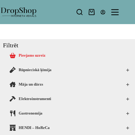
Filtrēt
Pieejams uzreiz
+
Rūpnieciskā ķīmija
+
Māja un dārzs
+
Elektroinstrumenti
+
Gastronomija
+
HENDI – HoReCa