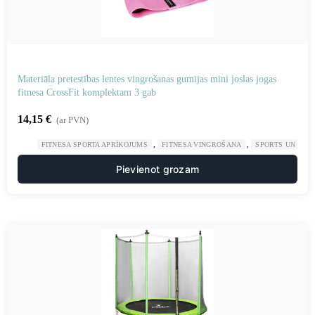
Materiāla pretestības lentes vingrošanas gumijas mini joslas jogas
fitnesa CrossFit komplektam 3 gab
14,15
€
(ar PVN)
,
,
FITNESA SPORTA APRĪKOJUMS
FITNESA VINGROŠANA
SPORTS UN TŪR
Pievienot grozam