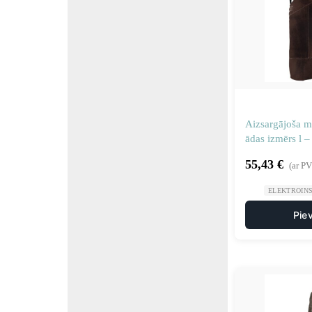
Aizsargājoša m
ādas izmērs l –
55,43
€
(ar P
ELEKTROIN
Pie