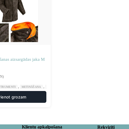
āšanas aizsargādas jaka M
VN)
,
,
STRUMENTI
METINĀŠANA
METINĀŠANAS AIZSARGAPĢĒRBS
vienot grozam
Klientu apkalpošana
Rekvizīti