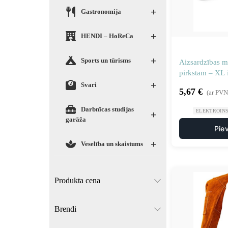
+
Gastronomija
+
HENDI – HoReCa
+
Sports un tūrisms
Aizsardzības m
pirkstam – XL 
+
Svari
5,67
€
(ar PVN
Darbnīcas studijas
ELEKTROIN
+
garāža
Pie
+
Veselība un skaistums
Produkta cena
Brendi