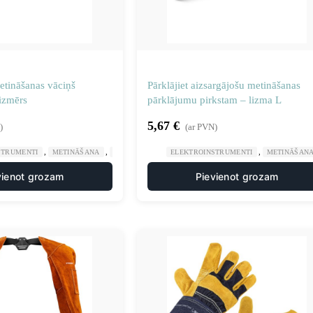
etināšanas vāciņš
Pārklājiet aizsargājošu metināšanas
izmērs
pārklājumu pirkstam – lizma L
5,67
€
)
(ar PVN)
,
,
,
STRUMENTI
METINĀŠANA
METINĀŠANAS AIZSARGAPĢĒRBS
ELEKTROINSTRUMENTI
METINĀŠAN
vienot grozam
Pievienot grozam