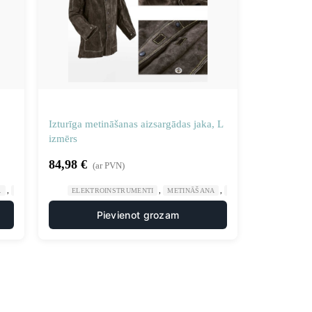
Izturīga metināšanas aizsargādas jaka, L
izmērs
84,98
€
(ar PVN)
,
,
,
A
METINĀŠANAS AIZSARGAPĢĒRBS
ELEKTROINSTRUMENTI
METINĀŠANA
METINĀŠANAS AIZSAR
Pievienot grozam