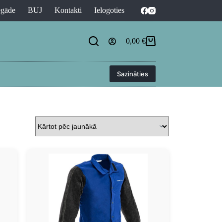
egāde
BUJ
Kontakti
Ielogoties
0,00
€
Sazināties