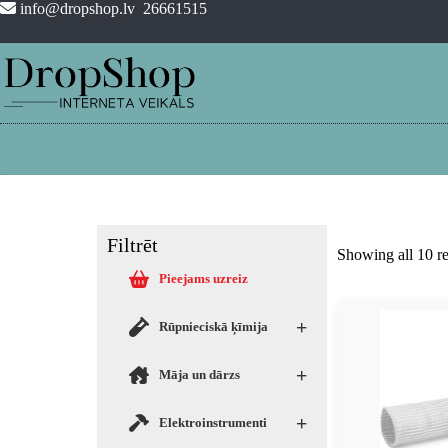
info@dropshop.lv
26661515
Filtrēt
Showing all 10 re
Pieejams uzreiz
+
Rūpnieciskā ķīmija
+
Māja un dārzs
+
Elektroinstrumenti