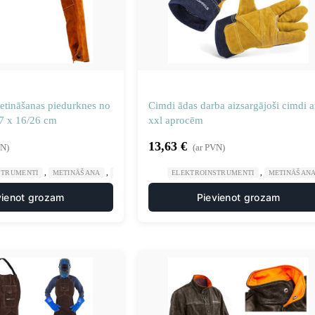
etināšanas piedurknes no
Cimdi ādas darba aizsargājoši cimdi a
7 x 16/26 cm
xxl aprocēm
13,63
€
VN)
(ar PVN)
,
,
,
STRUMENTI
METINĀŠANA
METINĀŠANAS AIZSARGAPĢĒRBS
ELEKTROINSTRUMENTI
METINĀŠAN
vienot grozam
Pievienot grozam