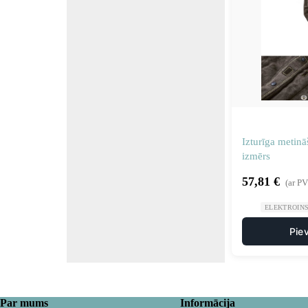
Izturīga metin
izmērs
57,81
€
(ar P
ELEKTROIN
Pie
Par mums
Informācija