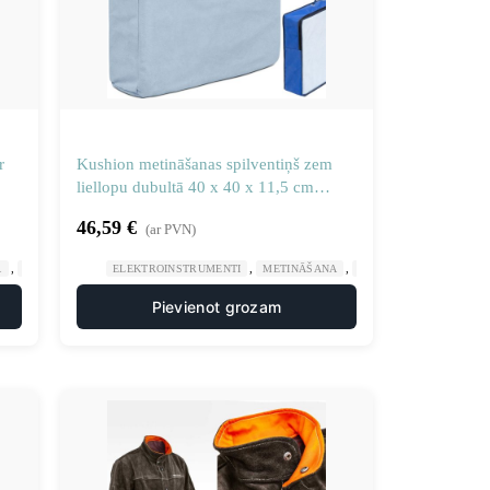
r
Kushion metināšanas spilventiņš zem
liellopu dubultā 40 x 40 x 11,5 cm
ceļgaliem
46,59
€
(ar PVN)
,
,
,
A
METINĀŠANAS AIZSARGAPĢĒRBS
ELEKTROINSTRUMENTI
METINĀŠANA
METINĀŠANAS AIZSAR
Pievienot grozam