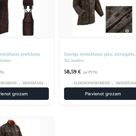
etināšanas priekšauta
Izturīga metināšanas jaka, aizsargāda,
 brūns
XL izmērs
58,59
€
VN)
(ar PVN)
,
,
,
STRUMENTI
METINĀŠANA
METINĀŠANAS AIZSARGAPĢĒRBS
ELEKTROINSTRUMENTI
METINĀŠAN
vienot grozam
Pievienot grozam