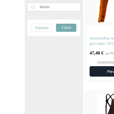
Atjaunot
Filtrēt
Aizsardzības m
govs ādas 70/5
47,40
€
(ar P
ELEKTROIN
Pie