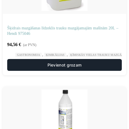
Šķidrais mazgāšanas līdzeklis trauku mazgājamajām mašīnām 20L –
Hendi 975046
94,56
€
(ar PVN)
,
,
GASTRONOMIJA
ĶIMIKĀLIJAS
ĶĪMISKĀS VIELAS TRAUKU MAZGĀJAM
Pievienot grozam