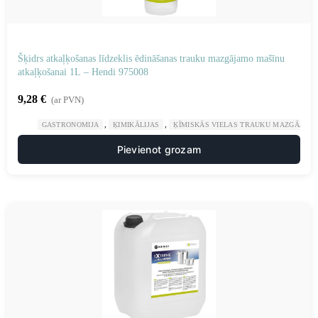
Šķidrs atkaļķošanas līdzeklis ēdināšanas trauku mazgājamo mašīnu
atkaļķošanai 1L – Hendi 975008
9,28
€
(ar PVN)
,
,
GASTRONOMIJA
ĶIMIKĀLIJAS
ĶĪMISKĀS VIELAS TRAUKU MAZGĀJAM
Pievienot grozam