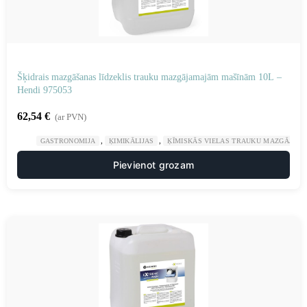
Šķidrais mazgāšanas līdzeklis trauku mazgājamajām mašīnām 10L –
Hendi 975053
62,54
€
(ar PVN)
,
,
GASTRONOMIJA
ĶIMIKĀLIJAS
ĶĪMISKĀS VIELAS TRAUKU MAZGĀJAM
Pievienot grozam