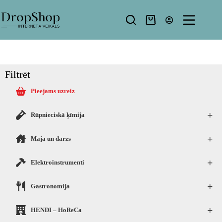
Filtrēt
Pieejams uzreiz
+
Rūpnieciskā ķīmija
+
Māja un dārzs
+
Elektroinstrumenti
+
Gastronomija
+
HENDI – HoReCa