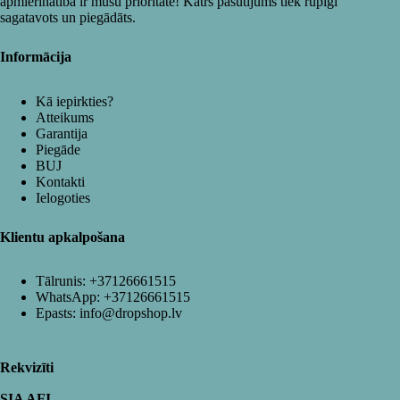
apmierinātība ir mūsu prioritāte! Katrs pasūtījums tiek rūpīgi
sagatavots un piegādāts.
Informācija
Kā iepirkties?
Atteikums
Garantija
Piegāde
BUJ
Kontakti
Ielogoties
Klientu apkalpošana
Tālrunis:
+37126661515
WhatsApp:
+37126661515
Epasts:
info@dropshop.lv
Rekvizīti
SIA AFI