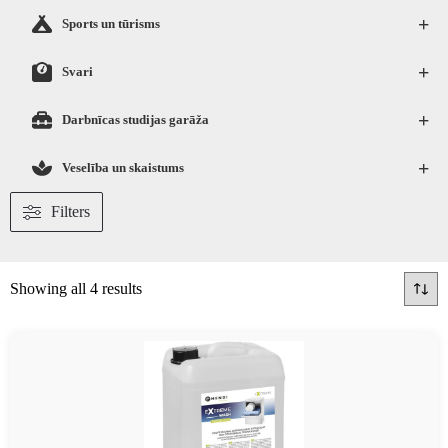
+
Sports un tūrisms
+
Svari
+
Darbnīcas studijas garāža
+
Veselība un skaistums
Filters
Showing all 4 results