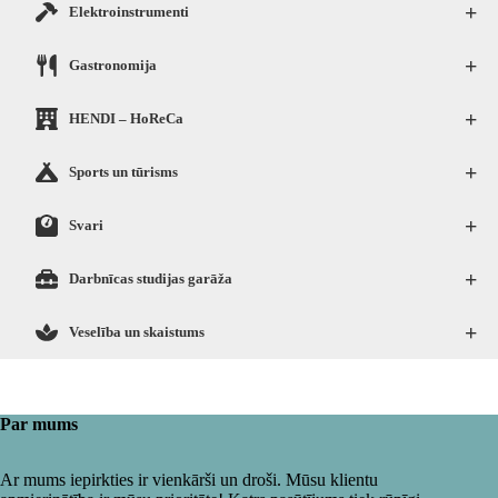
+
Elektroinstrumenti
+
Gastronomija
+
HENDI – HoReCa
+
Sports un tūrisms
+
Svari
+
Darbnīcas studijas garāža
+
Veselība un skaistums
Par mums
Ar mums iepirkties ir vienkārši un droši. Mūsu klientu