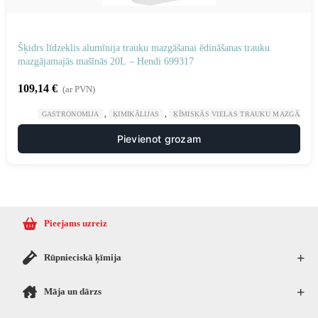
Šķidrs līdzeklis alumīnija trauku mazgāšanai ēdināšanas trauku
mazgājamajās mašīnās 20L – Hendi 699317
109,14
€
(ar PVN)
,
,
GASTRONOMIJA
ĶIMIKĀLIJAS
ĶĪMISKĀS VIELAS TRAUKU MAZGĀJAM
Pievienot grozam
Pieejams uzreiz
+
Rūpnieciskā ķīmija
+
Māja un dārzs