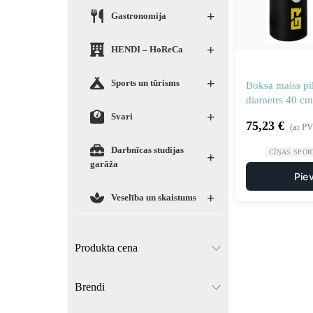
+
Gastronomija
+
HENDI – HoReCa
+
Sports un tūrisms
Boksa maiss pi
diametrs 40 cm
+
Svari
75,23
€
(ar P
Darbnīcas studijas
CĪŅAS SPOR
+
garāža
Pie
+
Veselība un skaistums
Produkta cena
Brendi