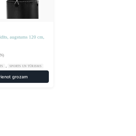
ldīts, augstums 120 cm,
VN)
,
TS
SPORTS UN TŪRISMS
vienot grozam