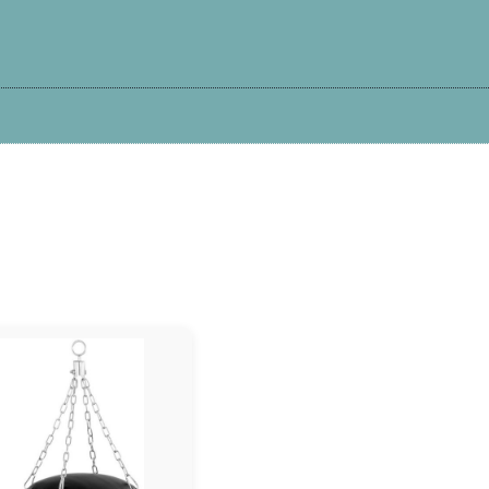
Kā iepirkties?
Atteikums
Garantija
Pi