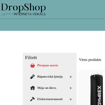
info@dropshop.lv
26661515
Filtrēt
Viens produkts
Pieejams uzreiz
+
Rūpnieciskā ķīmija
+
Māja un dārzs
+
Elektroinstrumenti