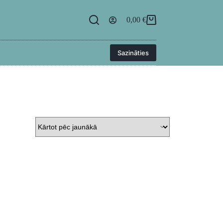
egāde
BUJ
Kontakti
Ielogoties
0,00
€
Sazināties