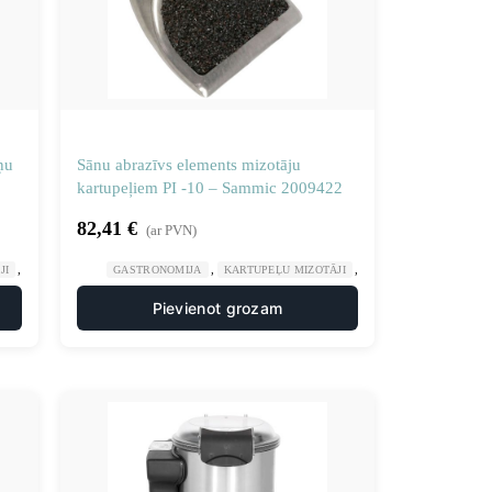
ņu
Sānu abrazīvs elements mizotāju
kartupeļiem PI -10 – Sammic 2009422
82,41
€
(ar PVN)
,
,
,
,
JI
MANUĀLA UN MEHĀNISKA APSTRĀDE
GASTRONOMIJA
KARTUPEĻU MIZOTĀJI
VIRTUVE
MANUĀLA UN MEHĀNI
Pievienot grozam