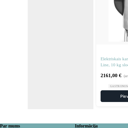
Elektriskais ka
Line, 10 kg sl
– Hendi 22681
2161,00
€
(a
GASTRONOM
Pie
Par mums
Informācija