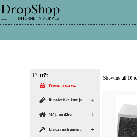
info@dropshop.lv
26661515
Filtrēt
Showing all 10 re
Pieejams uzreiz
+
Rūpnieciskā ķīmija
+
Māja un dārzs
+
Elektroinstrumenti