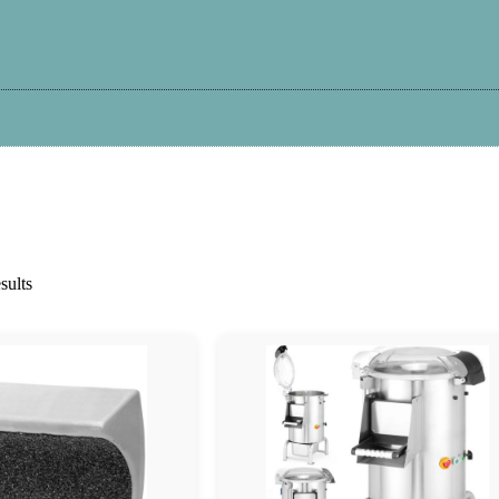
Kā iepirkties?
Atteikums
Garantija
Pi
sults