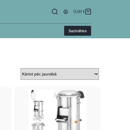
egāde
BUJ
Kontakti
Ielogoties
0,00
€
Sazināties