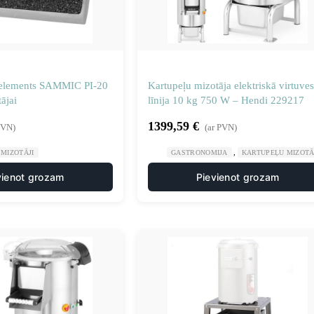
 elements SAMMIC PI-20
Kartupeļu mizotāja elektriskā virtuves
ājai
līnija 10 kg 750 W – Hendi 229217
1399,59
€
PVN)
(ar PVN)
,
MIZOTĀJI
GASTRONOMIJA
KARTUPEĻU MIZOTĀ
vienot grozam
Pievienot grozam