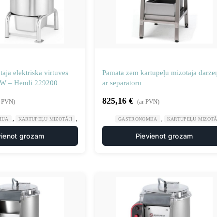
āja elektriskā virtuves
Pamata zem kartupeļu mizotāja dārze
0 W – Hendi 229200
ar separatoru
825,16
€
r PVN)
(ar PVN)
,
,
,
,
IJA
KARTUPEĻU MIZOTĀJI
MANUĀLA UN MEHĀNISKA APSTRĀDE
GASTRONOMIJA
KARTUPEĻU MIZOTĀ
VIRTUVE
vienot grozam
Pievienot grozam