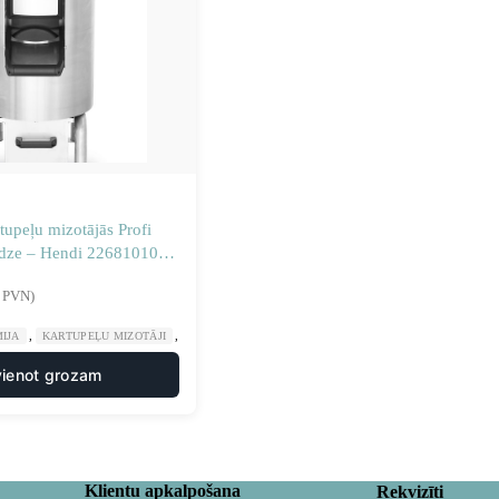
rtupeļu mizotājās Profi
odze – Hendi 22681010kg
0
r PVN)
,
,
,
IJA
KARTUPEĻU MIZOTĀJI
MANUĀLA UN MEHĀNISKA APSTRĀDE
VIRTUVE
vienot grozam
Klientu apkalpošana
Rekvizīti