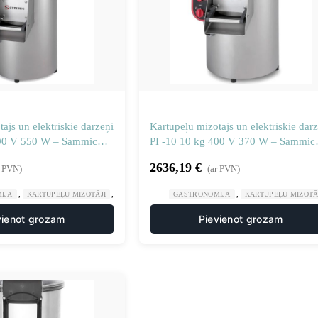
ājs un elektriskie dārzeņi
Kartupeļu mizotājs un elektriskie dārz
400 V 550 W – Sammic
PI -10 10 kg 400 V 370 W – Sammic
1000650
2636,19
€
r PVN)
(ar PVN)
,
,
,
,
IJA
KARTUPEĻU MIZOTĀJI
MANUĀLA UN MEHĀNISKA APSTRĀDE
GASTRONOMIJA
KARTUPEĻU MIZOTĀ
VIRTUVE
vienot grozam
Pievienot grozam