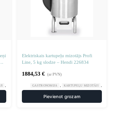
eņi
Elektriskais kartupeļu mizotājs Profi
Line, 5 kg slodze – Hendi 226834
1884,53
€
(ar PVN)
,
,
,
,
JI
MANUĀLA UN MEHĀNISKA APSTRĀDE
GASTRONOMIJA
KARTUPEĻU MIZOTĀJI
VIRTUVE
MANUĀLA UN MEHĀNI
Pievienot grozam