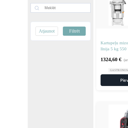
Atjaunot
Filtrēt
Kartupeļu mizot
līnija 5 kg 55
1324,60
€
(a
GASTRONOM
Pie