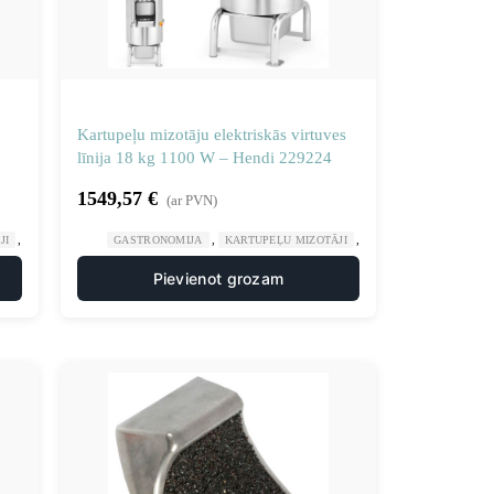
Kartupeļu mizotāju elektriskās virtuves
līnija 18 kg 1100 W – Hendi 229224
1549,57
€
(ar PVN)
,
,
,
,
JI
MANUĀLA UN MEHĀNISKA APSTRĀDE
GASTRONOMIJA
KARTUPEĻU MIZOTĀJI
VIRTUVE
MANUĀLA UN MEHĀNI
Pievienot grozam