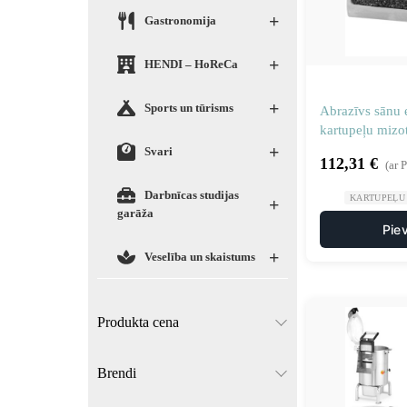
+
Gastronomija
+
HENDI – HoReCa
+
Sports un tūrisms
Abrazīvs sānu
kartupeļu mizot
+
Svari
112,31
€
(ar 
Darbnīcas studijas
KARTUPEĻU 
+
garāža
Pie
+
Veselība un skaistums
Produkta cena
Brendi