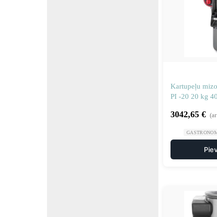
Kartupeļu mizot
PI -20 20 kg 
1000660
3042,65
€
(a
GASTRONOM
Pie