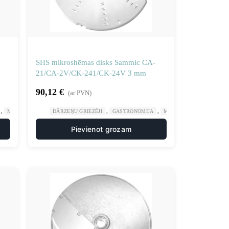
SHS mikroshēmas disks Sammic CA-
21/CA-2V/CK-241/CK-24V 3 mm
90,12
€
(ar PVN)
,
,
,
,
,
ALCINĀTĀJIEM UN GRIEZĒJIEM
MANUĀLA UN MEHĀNISKA APSTRĀDE
DĀRZEŅU GRIEZĒJI
VIRTUVE
GASTRONOMIJA
NAŽU DISKI SMALCINĀTĀJIEM UN GRIEZĒJI
MANUĀLA UN MEHĀNISK
Pievienot grozam