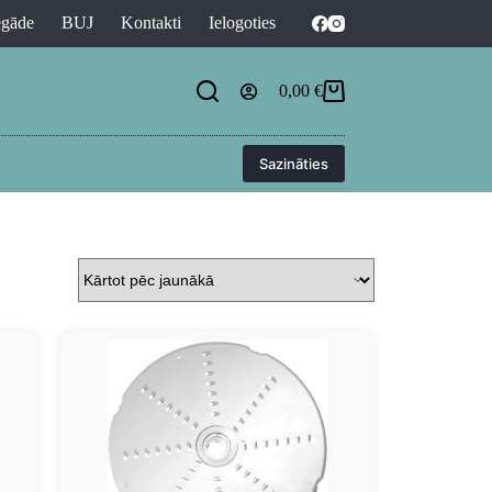
egāde
BUJ
Kontakti
Ielogoties
0,00
€
Sazināties