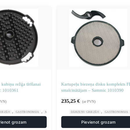
kubiņu režģa tīrīšanai
Kartupeļu biezeņa disku komplekts F
c 1010361
smalcinātājam – Sammic 1010390
235,25
€
PVN)
(ar PVN)
,
,
,
,
IEZĒJI
GASTRONOMIJA
MANUĀLA UN MEHĀNISKA APSTRĀDE
DĀRZEŅU GRIEZĒJI
GASTRONOMIJA
NAŽU DISKI SM
vienot grozam
Pievienot grozam