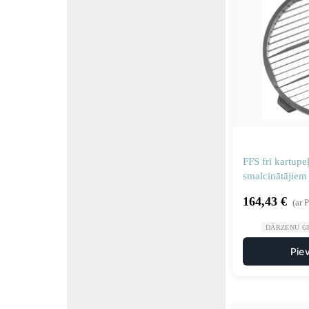
FFS frī kartup
smalcinātājie
ierīcēm 8 mm
164,43
€
(ar 
DĀRZEŅU GR
Pie