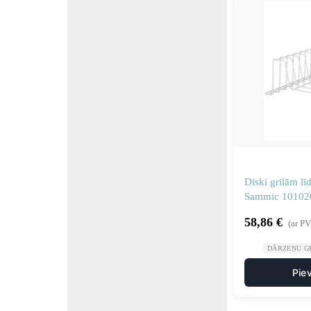
Diski grilām lī
Sammic 10102
58,86
€
(ar P
DĀRZEŅU GR
Pie