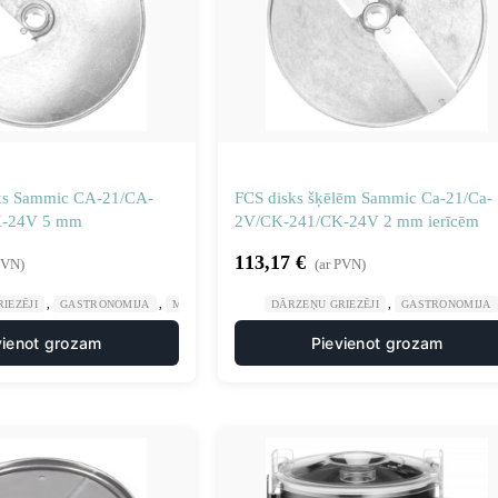
sks Sammic CA-21/CA-
FCS disks šķēlēm Sammic Ca-21/Ca-
K-24V 5 mm
2V/CK-241/CK-24V 2 mm ierīcēm
113,17
€
PVN)
(ar PVN)
,
,
,
,
IEZĒJI
GASTRONOMIJA
MANUĀLA UN MEHĀNISKA APSTRĀDE
DĀRZEŅU GRIEZĒJI
GASTRONOMIJA
NAŽU DISKI SM
vienot grozam
Pievienot grozam