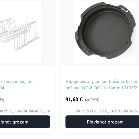
dz smalcinātājam –
Rīkojieties ar pamatni tīrīšanas kastes
04
tīrīšanai QC-8 QC-10-Samic 1010359
91,60
€
VN)
(ar PVN)
,
,
,
,
IEZĒJI
GASTRONOMIJA
MANUĀLA UN MEHĀNISKA APSTRĀDE
DĀRZEŅU GRIEZĒJI
GASTRONOMIJA
NAŽU DISKI SM
vienot grozam
Pievienot grozam