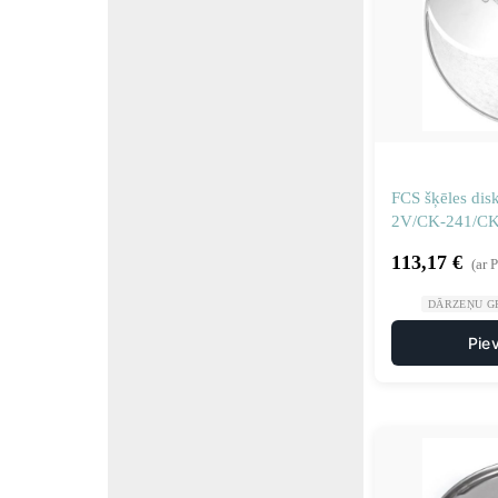
FCS šķēles di
2V/CK-241/C
113,17
€
(ar 
DĀRZEŅU GR
Pie