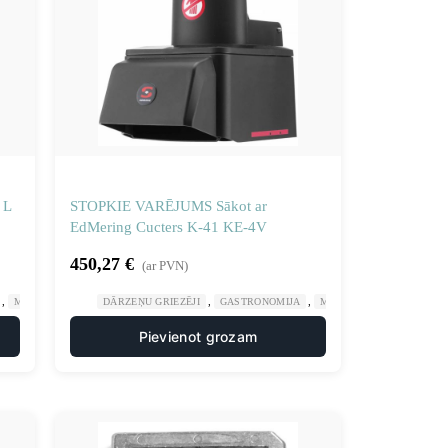
 L
STOPKIE VARĒJUMS Sākot ar
EdMering Cucters K-41 KE-4V
450,27
€
(ar PVN)
,
,
,
,
,
ALCINĀTĀJIEM UN GRIEZĒJIEM
MANUĀLA UN MEHĀNISKA APSTRĀDE
DĀRZEŅU GRIEZĒJI
VIRTUVE
GASTRONOMIJA
NAŽU DISKI SMALCINĀTĀJIEM UN GRIEZĒJI
MANUĀLA UN MEHĀNISK
Pievienot grozam