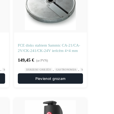
FCE disks stabiem Sammic CA-21/CA-
2V/CK-241/CK-24V ierīcēm 4×4 mm
149,45
€
(ar PVN)
,
,
,
,
,
ALCINĀTĀJIEM UN GRIEZĒJIEM
MANUĀLA UN MEHĀNISKA APSTRĀDE
DĀRZEŅU GRIEZĒJI
VIRTUVE
GASTRONOMIJA
NAŽU DISKI SMALCINĀTĀJIEM UN GRIEZĒJI
MANUĀLA UN MEHĀNISK
Pievienot grozam