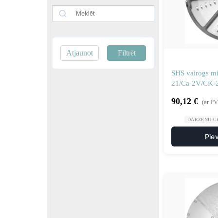
Atjaunot
Filtrēt
SHS vairogs m
21/Ca-2V/CK-2
90,12
€
(ar P
DĀRZEŅU GR
Pie