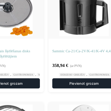
is šķēlēšanas disks
Sammic Ca-21/Ca-2V/K-41/K-4V 4,4
ķēlētājiem
358,94
€
PVN)
(ar PVN)
,
,
,
,
IEZĒJI
GASTRONOMIJA
MANUĀLA UN MEHĀNISKA APSTRĀDE
DĀRZEŅU GRIEZĒJI
GASTRONOMIJA
NAŽU DISKI SM
vienot grozam
Pievienot grozam