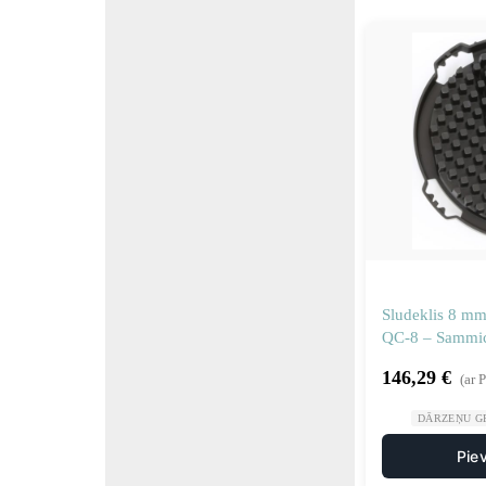
Sludeklis 8 mm 
QC-8 – Sammi
146,29
€
(ar 
DĀRZEŅU GR
Pie