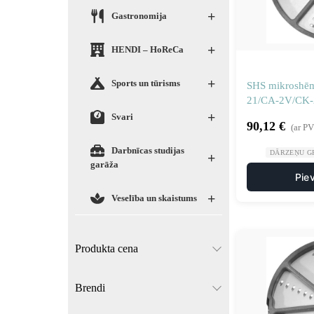
+
Gastronomija
+
HENDI – HoReCa
+
Sports un tūrisms
SHS mikroshēm
21/CA-2V/CK-
+
Svari
90,12
€
(ar P
Darbnīcas studijas
DĀRZEŅU GR
+
garāža
Pie
+
Veselība un skaistums
Produkta cena
Brendi