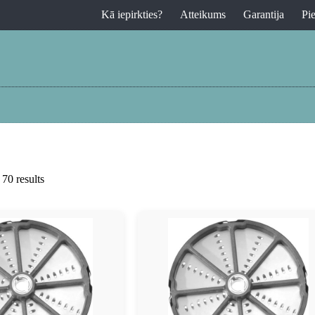
Kā iepirkties?
Atteikums
Garantija
Pi
70 results