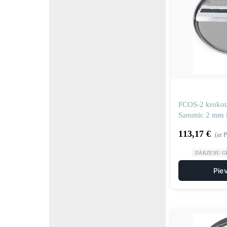
FCOS-2 krokota
Sammic 2 mm š
113,17
€
(ar 
DĀRZEŅU GR
Pie