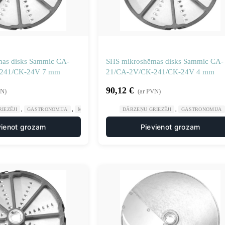
as disks Sammic CA-
SHS mikroshēmas disks Sammic CA-
241/CK-24V 7 mm
21/CA-2V/CK-241/CK-24V 4 mm
90,12
€
VN)
(ar PVN)
,
,
,
,
IEZĒJI
GASTRONOMIJA
MANUĀLA UN MEHĀNISKA APSTRĀDE
DĀRZEŅU GRIEZĒJI
GASTRONOMIJA
NAŽU DISKI SM
vienot grozam
Pievienot grozam