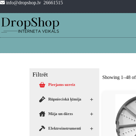
info@dropshop.lv
26661515
Filtrēt
Showing 1–48 of 
Pieejams uzreiz
+
Rūpnieciskā ķīmija
+
Māja un dārzs
+
Elektroinstrumenti