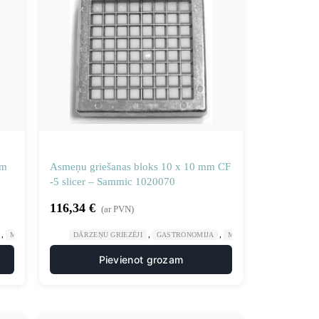
mm
Asmeņu griešanas bloks 10 x 10 mm CF
-5 slicer – Sammic 1020070
116,34
€
(ar PVN)
,
,
,
,
,
ALCINĀTĀJIEM UN GRIEZĒJIEM
MANUĀLA UN MEHĀNISKA APSTRĀDE
DĀRZEŅU GRIEZĒJI
VIRTUVE
GASTRONOMIJA
NAŽU DISKI SMALCINĀTĀJIEM UN GRIEZĒJI
MANUĀLA UN MEHĀNISK
Pievienot grozam